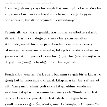
Fikir Turu
·
Turgut Uyar – Neonlar ve teoriler
Okur bağışlasın, yazıya bir anıyla başlamam gerekiyor. Zira bu
anı, sonra kurulan yazı hayatımda beni bir eşiğe taşıyan
benzersiz (!) bir ilk deneyimden kaynaklanıyor.
Yetmiş altı yazında; ergenlik, hormonlar ve elbette yakıcı bir
ilk aşkın başıma vurduğu çok sıcak bir yazın bunaltan
ikliminde, manik bir enerjiyle, kendimi kaybedercesine şiir
okumaya başlamıştım. Romanlar, hikâyeler ve düzyazılardan
şiirin kaotik dünyasına keskin bir geçiş. Duygular, duyuşlar ve
deyişler sağanağına benliğimi tam bir açış hali.
Bendeki bu yeni hali fark eden, babamın sevgili bir arkadaşı, o
geniş kütüphanesinde okuyacak kitap ararken bir rafı işaret
etti. Yan yana dizilmiş yedi sekiz kitap. Aldım, kendisine
uzattım. Kitapları masasının üzerine yaydı. “Bunlara bir bak,
belki erken ama, yine de bir bak” dedi. Belleğim beni
yanıltmıyorsa eğer
Üvercinka
,
mısırkalyoniğne
,
Dünyanın En