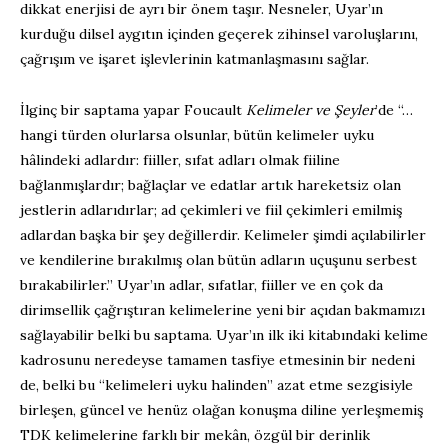
dikkat enerjisi de ayrı bir önem taşır. Nesneler, Uyar’ın
kurduğu dilsel aygıtın içinden geçerek zihinsel varoluşlarını,
çağrışım ve işaret işlevlerinin katmanlaşmasını sağlar.
İlginç bir saptama yapar Foucault
Kelimeler ve Şeyler
’de “…
hangi türden olurlarsa olsunlar, bütün kelimeler uyku
hâlindeki adlardır: fiiller, sıfat adları olmak fiiline
bağlanmışlardır; bağlaçlar ve edatlar artık hareketsiz olan
jestlerin adlarıdırlar; ad çekimleri ve fiil çekimleri emilmiş
adlardan başka bir şey değillerdir. Kelimeler şimdi açılabilirler
ve kendilerine bırakılmış olan bütün adların uçuşunu serbest
bırakabilirler.” Uyar’ın adlar, sıfatlar, fiiller ve en çok da
dirimsellik çağrıştıran kelimelerine yeni bir açıdan bakmamızı
sağlayabilir belki bu saptama. Uyar’ın ilk iki kitabındaki kelime
kadrosunu neredeyse tamamen tasfiye etmesinin bir nedeni
de, belki bu “kelimeleri uyku halinden” azat etme sezgisiyle
birleşen, güncel ve henüz olağan konuşma diline yerleşmemiş
TDK kelimelerine farklı bir mekân, özgül bir derinlik