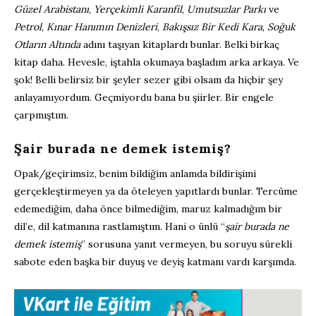
Güzel Arabistanı
,
Yerçekimli Karanfil
,
Umutsuzlar Parkı
ve
Petrol
,
Kınar Hanımın Denizleri
,
Bakışsız Bir Kedi Kara
,
Soğuk
Otların Altında
adını taşıyan kitaplardı bunlar. Belki birkaç
kitap daha. Hevesle, iştahla okumaya başladım arka arkaya. Ve
şok! Belli belirsiz bir şeyler sezer gibi olsam da hiçbir şey
anlayamıyordum. Geçmiyordu bana bu şiirler. Bir engele
çarpmıştım.
Şair burada ne demek istemiş?
Opak/geçirimsiz, benim bildiğim anlamda bildirişimi
gerçekleştirmeyen ya da öteleyen yapıtlardı bunlar. Tercüme
edemediğim, daha önce bilmediğim, maruz kalmadığım bir
dil’e, dil katmanına rastlamıştım. Hani o ünlü “
şair burada ne
demek istemiş
” sorusuna yanıt vermeyen, bu soruyu sürekli
sabote eden başka bir duyuş ve deyiş katmanı vardı karşımda.