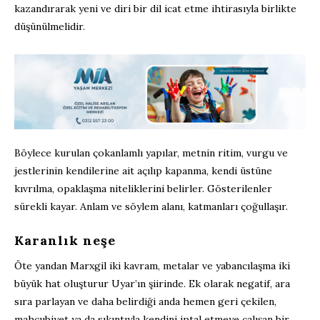
kazandırarak yeni ve diri bir dil icat etme ihtirasıyla birlikte
düşünülmelidir.
Böylece kurulan çokanlamlı yapılar, metnin ritim, vurgu ve
jestlerinin kendilerine ait açılıp kapanma, kendi üstüne
kıvrılma, opaklaşma niteliklerini belirler. Gösterilenler
sürekli kayar. Anlam ve söylem alanı, katmanları çoğullaşır.
Karanlık neşe
Öte yandan Marxgil iki kavram, metalar ve yabancılaşma iki
büyük hat oluşturur Uyar’ın şiirinde. Ek olarak negatif, ara
sıra parlayan ve daha belirdiği anda hemen geri çekilen,
mahcubiyet ya da sıkıntıyla kendini iptal etmeye çalışan bir