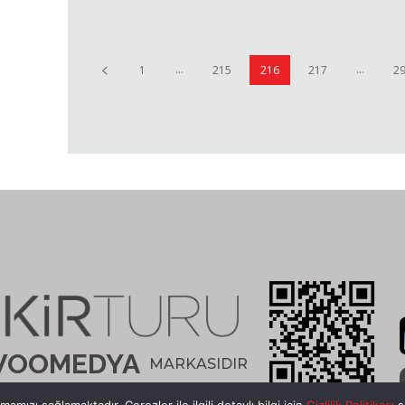
...
...
1
215
216
217
2
OOMEDYA
MARKASIDIR