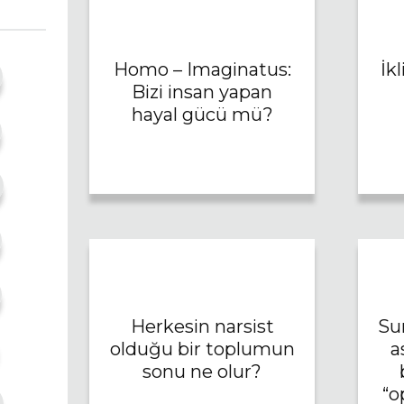
Homo – Imaginatus:
İk
Bizi insan yapan
hayal gücü mü?
Herkesin narsist
Su
olduğu bir toplumun
a
sonu ne olur?
“o