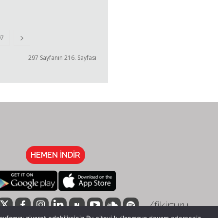
97
297 Sayfanın 216. Sayfası
HEMEN İNDİR
/fikirturu