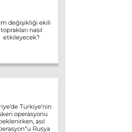
lim değişikliği ekili
toprakları nasıl
etkileyecek?
riye’de Türkiye’nin
skeri operasyonu
beklenirken, asıl
perasyon”u Rusya