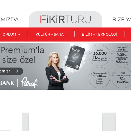
BİZE 
IMIZDA
TOPLUM
KÜLTÜR – SANAT
BILIM – TEKNOLOJI
Search Button