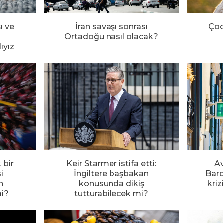
şı ve
İran savaşı sonrası
Çoc
k
Ortadoğu nasıl olacak?
ıyız
k bir
Keir Starmer istifa etti:
Av
i
İngiltere başbakan
Bard
n
konusunda dikiş
kriz
mi?
tutturabilecek mi?