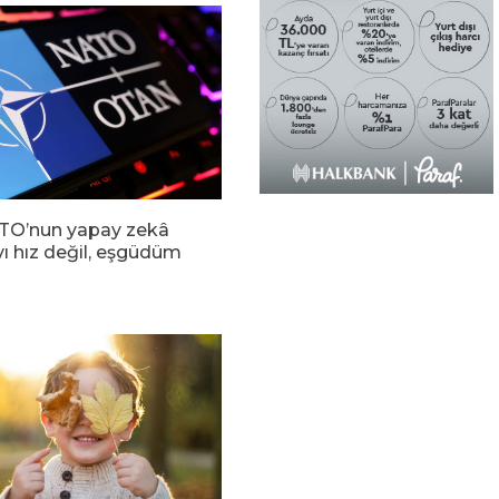
TO’nun yapay zekâ
vı hız değil, eşgüdüm