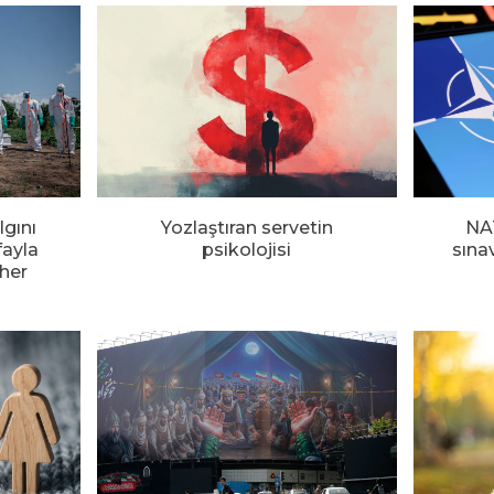
lgını
Yozlaştıran servetin
NA
fayla
psikolojisi
sına
her