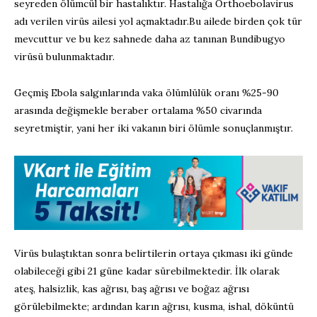
seyreden
ölümcül bir hastalıktır. Hastalığa
Orthoebolavirus
adı verilen
virüs ailesi yol aç
maktadı
r
.
B
u ailede birden çok tür
mevcuttur
ve bu kez sahnede daha az tanınan
Bundibugyo
virüsü
bulunmaktadır.
Geçmiş
E
bola
salgınlar
ın
da
vaka
ölüm
lülük
oranı %25-90
arasında değişmekle beraber ortalama
%50
civarında
seyretmiş
tir
,
yani her iki vakanın biri ölümle sonuçlan
mıştır
.
Virüs
bulaştıktan
sonra belirtilerin
ortaya
çıkması
iki
gün
de
olabileceği gibi
21
güne
kadar
sürebilmektedir. İlk olarak
ateş, halsizlik, kas
ağrısı,
baş ağrısı
ve
boğaz ağrısı
görül
ebil
mekte
; ardından
karın ağrısı,
kusma, ishal, döküntü