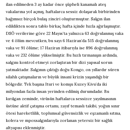
ilan edilmeden
3 ay kadar önce
şüpheli kanamalı ateş
vakalarına yol açmış, haftalarca sessiz dolaşarak birbirinden
bağımsız birçok bulaş zinciri oluşturmuştu
r
. Salgın ilan
edildikten sonra tablo birkaç hafta içinde hızla ağırlaş
mıştır
.
DSÖ verilerine göre 22 Mayıs’ta
yalnızca
63 doğrulanmış vaka
ve 4 ölüm
mevcutken
, bu sayı
6 Haziran’da
515 doğrulanmış
vaka ve 91 ölüm
e
;
17 Haziran itibarıyla ise
896 doğrulanmış
vaka ve 232 ölüme
yükselmiştir.
Bu hızlı tırmanışın ardında,
salgını kontrol etmeyi zorlaştıran bir dizi yapısal sorun
yatmaktadır. Salgının çıktığı doğu Kongo, on yıllardır süren
silahlı çatışmaların ve büyük insani krizin yaşandığı bir
bölgedir
. T
ek başına
Ituri
ve komşu Kuzey
Kivu’da
iki
milyondan fazla insan yerinden edilmiş durumdadır. Bu
kırılgan zeminde, virüsün haftalarca sessizce yayılmasının
üstüne aktif çatışma ortamı, zayıf temaslı takibi, yoğun sınır
ötesi hareketlilik, toplumsal güvensizlik ve eşzamanlı sıtma,
kolera ve
mpox
salgınlarıyla zorlanan yetersiz bir sağlık
altyapısı eklenmiştir.