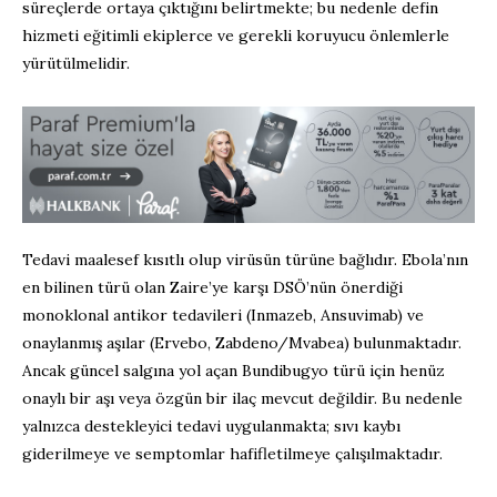
süreçlerde
ortaya çıktığını belirtmekte; bu nedenle defin
hizmeti
eğitimli ekiplerce ve gerekli koruyucu önlemlerle
yürütülmelidir.
Tedavi maalesef kısıtlı olup virüsün türüne bağlıdır.
Ebola’nın
en bilinen türü olan Zaire’ye karşı DSÖ’nün önerdiği
monoklonal antikor tedavileri (
Inmazeb
,
Ansuvimab
) ve
onaylanmış aşılar (
Ervebo
,
Zabdeno
/
Mvabea
) bulunmaktadır.
Ancak
güncel
salgına yol açan
Bundibugyo
türü için henüz
onaylı bir aşı veya özgün bir ilaç
mevcut değildir
. Bu nedenle
yalnızca destekleyici tedavi uygulan
makta
; sıvı kaybı
giderilmeye ve
semptomlar
hafifletilmeye çalışıl
maktadır
.