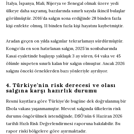
İtalya, İspanya, Mali, Nijerya ve Senegal olmak üzere yedi
ülkeye daha sıçramış, bazılarında sınırlı sayıda ikincil bulaş
lar
görülmüştür. 2016’da
salgın
sona erdiğinde 28 binden fazla
kişi enfekte olmuş, 11 binden fazla kişi hayatını kaybetmiştir.
Aradan geçen on yılda salgınlar tekrarlamayı sürdürmüştür.
Kongo
’da en son hatırlanan salgın, 2025’in
sonbaharında
Kasai
eyaletinde başlayıp
yaklaşık 3 ay süren
, 64 vaka ve 45
ölümle nispeten sınırlı kalan bir salgın olmuştur.
Ancak 2026
salgını önceki örneklerden bazı yönleriyle ayrılıyor.
4. Türkiye
’nin risk derecesi ve olası
salgına karşı hazırlık durumu
Resmi
kayıtlara göre Türkiye’de bugüne dek doğrulanmış bir
Ebola vakası yaşanmamıştır.
Mevcut salgında ü
lkelerin
risk
durumu öngörülmek istendiğinde,
DSÖ’nün 6 Haziran 2026
tarihli Hızlı Risk Değerlendirmesi
raporuna bakılabilir. Bu
rapor
riski bölgelere göre ayırmaktadır.