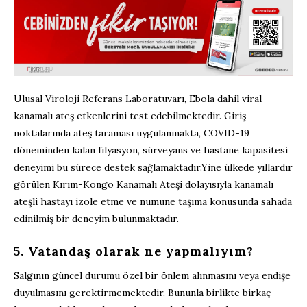
Ulusal Viroloji Referans Laboratuvarı, Ebola
dahil
viral
kanamalı ateş etkenlerini test edebilmektedir. Giriş
noktalarında ateş taraması uygulanmakta, COVID-19
döneminden kalan
filyasyon
,
sürveyans
ve hastane kapasitesi
deneyimi bu sürece destek sağlamaktadır.
Yine ülkede y
ıllardır
görülen Kırım-Kongo Kanamalı Ateşi
dolayısıyla
kanamalı
ateşli hastayı izole etme ve numune taşıma konusunda sahada
edinilmiş bir deneyim bulunmaktadır.
5
.
Vatandaş olarak ne yapmalıyım?
Salgının güncel durumu özel
bir önlem alınmasını veya endişe
duyulmasını
gerektirmemektedir. Bununla birlikte birkaç