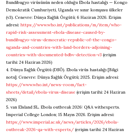
Bundibugyo
virüsünün neden olduğu Ebola hastalığı — Kongo
Demokratik Cumhuriyeti, Uganda ve sınır komşusu ülkeler
(v3). Cenevre: Dünya Sağlık Örgütü; 6 Haziran 2026. Erişim
adresi:
https://www.who.int/publications/m/item/who-
rapid-risk-assessment-ebola-disease-caused-by-
bundibugyo-virus–democratic-republic-of-the-congo–
uganda-and-countries-with-land-borders-adjoining-
countries-with-documented-bdbv-detection-v3
(erişim
tarihi: 24 Haziran 2026)
4.
Dünya Sağlık Örgütü (DSÖ). Ebola virüs hastalığı [Bilgi
notu]. Cenevre: Dünya Sağlık Örgütü; 2025. Erişim adresi:
https://www.who.int/news-room/fact-
sheets/detail/ebola-virus-disease
(erişim tarihi: 24 Haziran
2026)
5.
van
Elsland
SL. Ebola
outbreak
2026:
Q&A
with
experts
.
Imperial
College
London
; 15 Mayıs 2026. Erişim adresi:
https://www.imperial.ac.uk/news/articles/2026/ebola-
outbreak-2026-qa-with-experts/
(erişim tarihi: 24 Haziran