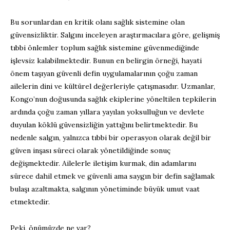
Bu sorunlar
dan
en kritik olanı
sağlık sistemine olan
güven
sizliktir
. Salgını inceleyen araştırmacılara göre, gelişmiş
tıbbi önlemler
toplum sağlık sistemine güvenmediğinde
işlevsiz kalabilmektedir. Bunun en belirgin örneği, hayati
önem taşıyan güvenli defin uygulamalarının çoğu zaman
ailelerin dini ve kültürel değerleriyle çatışmasıdır. Uzmanlar,
Kongo’nun doğusunda sağlık ekiplerine yöneltilen tepkilerin
ardında çoğu zaman yıllara yayılan yoksulluğun ve devlete
duyulan köklü güvensizliğin yattığını belirtmektedir. Bu
nedenle salgın, yalnızca tıbbi bir operasyon olarak değil bir
güven inşası süreci olarak yönetildiğinde sonuç
değişmekte
dir. A
ilelerle iletişim kurmak, din adamlarını
sürece
dahil
etmek ve güvenli
ama
saygın bir defin sağlamak
bulaşı azaltmakta
,
salgının
yönetiminde büyük umut vaat
etmektedir.
Peki
,
önümüzde ne var?