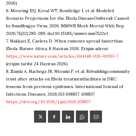
2026)
6.
Mooring
EQ
,
Koval
WT
,
Routledge
I, et al.
Modeled
Scenario
Projections
for
the
Ebola
Disease
Outbreak
Caused
by
Bundibugyo
Virus
, 2026.
MMWR
Morb
Mortal
Wkly
Rep
.
2026;75(22):285-289. doi:10.15585/mmwr.mm7522e1
7.
Nakkazi
E,
Caelers
D.
When
rumours
spread
faster
than
Ebola. Nature
Africa
; 8 Haziran 2026. Erişim adresi:
https://www.nature.com/articles/d44148-026-00151-7
(erişim tarihi: 24 Haziran 2026)
8.
Zumla A,
Nachega
JB
,
Ntoumi
F, et al.
Rebuilding
community
trust
after
attacks
on Ebola
treatment
facilities
in
DRC
:
lessons
from
previous
epidemics
. International
Journal
of
Infectious
Diseases
. 2026;153:108837. 108837
https://doi.org/10.1016/j.ijid.2026.108837