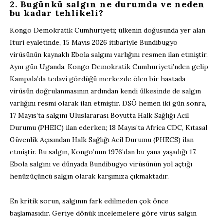
2. Bugünkü salgın ne durumda ve neden
bu kadar tehlikeli?
Kongo Demokratik Cumhuriyeti
;
ülkenin doğusunda
yer alan
Ituri
eyaletinde,
15 Mayıs 2026 itibariyle
Bundibugyo
virüsünün
kaynaklı
Ebola salgını
varlığını
resmen ilan et
m
iştir
.
Aynı gün Uganda,
Kongo Demokratik Cumhuriyeti
’nden
gelip
Kampala’da tedavi
gördüğü merkezde
ölen bir hastada
virüsün doğrulanmasının ardından
kendi ülkesinde de salgın
varlığını
resmi olarak
ilan etmiştir
.
DSÖ h
emen iki
gün sonra,
17 Mayıs’ta salgını Uluslararası Boyutta Halk Sağlığı Acil
Durumu (PHEIC) ilan e
derken
; 18 Mayıs’ta
Africa
CDC
, Kıtasal
Güvenlik Açısından Halk Sağlığı Acil Durumu (PHECS) ilan
et
miştir.
Bu
salgın
, Kongo’nun 1976’dan bu yana yaşadığı 17.
Ebola salgını ve dünyada
Bundibugyo
virüsünün yol açtığı
henüz
üçüncü salgın
olarak karşımıza çıkmaktadır.
En kritik sorun, salgının fark edilmeden çok önce
başlamasıdır. Geriye dönük incelemelere göre virüs salgın