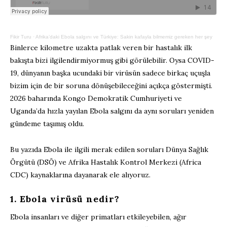
Fikir Turu
·
Afrika’daki Ebola salgını ve Türkiye: Sakin kafayla bilmemiz gereken her şey
Binlerce kilometre uzakta patlak veren bir hastalık ilk
bakışta bizi ilgilendirmiyormuş gibi görü
l
ebilir. Oysa COVID-
19, dünyanın
başka
ucundaki bir virüsün
sadece
birkaç uçuş
la
bizim için
de
bir soruna dönüşebileceğini açıkça göstermişti.
2026 baharında Kongo Demokratik Cumhuriyeti ve
Uganda’da hızla yayılan Ebola salgını da aynı soruları yeniden
gündeme
taşımış oldu
.
Bu yazıda
Ebola ile ilgili merak edilen soruları
Dünya Sağlık
Örgütü (DSÖ) ve Afrika Hastalık Kontrol Merkezi (
Africa
CDC
) kaynaklar
ın
a dayanarak ele alıyoruz.
1.
Ebola
virüsü
nedir
?
Ebol
a
insanları ve
diğer primatları etkileyebilen, ağır