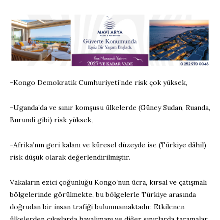
-Kongo Demokratik Cumhuriyeti’nde risk çok yüksek,
-Uganda’da ve sınır komşusu ülkelerde (Güney Sudan, Ruanda,
Burundi gibi)
risk
yüksek,
-Afrika’nın geri kalanı ve küresel düzeyde ise (Türkiye
dâhil
)
risk
düşük olarak değerlendirilmiştir.
Vakaların ezici çoğunluğu Kongo’nun ücra, kırsal ve çatışmalı
bölgelerinde görülmekte, bu bölgelerle
Türkiye arasında
doğrudan bir insan trafiği bulunmamaktadır. Etkilenen
ülkelerden çıkışlarda havalimanı ve
diğer
sınırlarda tarama
lar