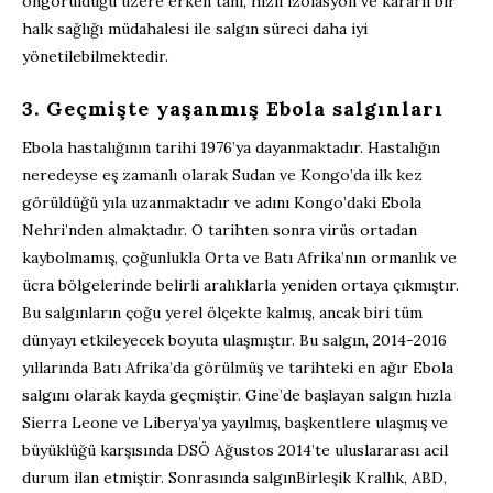
ön
görüldüğü üzere e
rken tanı, hızlı
izolasyon
ve kararlı bir
halk sağlığı müdahalesi
ile
salgın
süreci
daha iyi
yönetilebilmektedir
.
3
.
Geçmişte yaşanmış Ebola salgınları
Ebola
hastalığı
nın
tarihi 1976’ya
dayanmaktadır. H
astalığın
neredeyse eş zamanlı olarak Sudan ve Kongo’da ilk kez
görüldüğü yıla uzan
maktadır ve
adını Kongo’daki Ebola
Nehri’nden alm
aktadır
. O tarihten sonra virüs ortadan
kaybolmamış, çoğunlukla Orta ve Batı Afrika’nın ormanlık ve
ücra bölgelerinde belirli aralıklarla yeniden ortaya çıkmıştır.
Bu salgınların çoğu yerel ölçekte kalmış, ancak biri tüm
dünyayı etkileyecek boyuta ulaşmıştır. Bu
salgın
, 2014-2016
yıllarında
Batı Afrika
’da görülmüş
ve tarihteki en ağır Ebola
salgını olarak kayda geçmiştir. Gine’de başlayan salgın hızla
Sierra Leone ve Liberya’ya yayılmış, başkentlere ulaşmış ve
büyüklüğü karşısında DSÖ Ağustos 2014’te uluslararası acil
durum ilan etmiştir.
Sonrasında salgın
Birleşik Krallık, ABD,