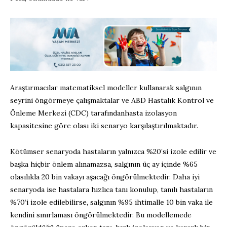
Araştırmacılar
matematiksel modeller kullanarak
salgının
seyrini
öngörmeye çalış
maktalar
ve
ABD Hastalık Kontrol ve
Önleme Merkezi (CDC) tarafından
hasta
izolasyon
kapasitesine göre
olası
iki senaryo
karşılaştırı
l
maktadır.
Kötü
mser
senaryoda hastaların yalnızca
%
20’si izole edil
i
r ve
başka hiçbir önlem alın
a
mazsa,
salgının üç ay içinde %65
olasılıkla 20 bin vakayı aşacağı öngörülmektedir.
Daha iyi
senaryoda ise hastalar
a hızlıca tanı konulup, tanılı hastaların
%
70’i izole edil
ebilirse
,
salgının %95 ihtimalle 10 bin vaka ile
kendini sınırlaması öngörülmektedir.
Bu modellemede