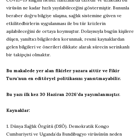
virüsün ne kadar hızlı yayılabileceğini
göstermiştir. Bununla
beraber
doğru bilgi
ye ulaş
ma
, sağlık sistemine güven ve
etkili
tedbirlerin uygulanması ile
bu tür krizlerin
aşılabileceğini de ortaya koymuştu
r
.
Dolayısıyla bugün
kişilere
düşen
, yanıltıcı bilgilerden korunmak,
resmi kaynaklardan
gelen bilgileri ve önerileri dikkate alarak sürecin serinkanlı
bir takipçisi olmaktır.
Bu makalede yer alan fikirler yazara aittir ve Fikir
Turu’nun en editöryel politikasını yansıtmayabilir.
Bu yazı ilk kez 30 Haziran 2026’da yayımlanmıştır.
Kaynaklar:
1.
Dünya Sağlık Örgütü (DSÖ). Demokratik Kongo
Cumhuriyeti ve Uganda’da
Bundibugyo
virüsünün neden