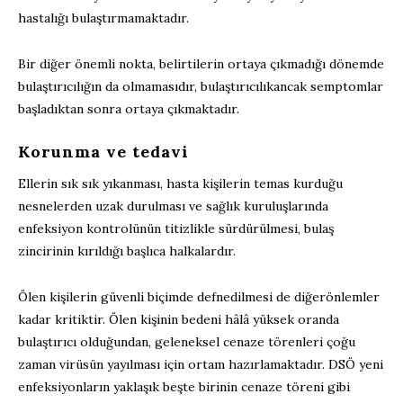
hastalığı bulaştırma
maktadır
.
Bir diğer önemli nokta,
belirtilerin ortaya çıkmadığı dönemde
bulaştırıcılığın da olmamasıdır
, bulaştırıcılı
k
ancak
semptomlar
başladıktan sonra ortaya çıkma
ktadır
.
Korunma ve tedavi
Ellerin sık sık yıkanması, hasta kişileri
n temas kurduğu
nesnelerden
uzak durulması ve sağlık kuruluşlarında
enfeksiyon
kontrolünün titizlikle sürdürülmesi, bulaş
zincirinin kırıldığı başlıca halkalardır
.
Ölen kişilerin güvenli biçimde defnedilmesi de
diğer
önlemler
kadar kritiktir
. Ö
len kişinin bedeni
hâlâ
yüksek oranda
bulaştırıcı olduğundan, geleneksel cenaze törenleri çoğu
zaman virüsün
yayılması için ortam hazırla
maktadır
. DSÖ
yeni
enfeksiyonların
yaklaşık beşte birinin
cenaze töreni gibi