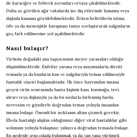
ile
karaciğer ve böbrek
sorunları
ortaya çıkabilmektedir
.
Daha az görülen ağır vakalarda
ise
diş etlerinde
kanama
veya
dışkıda kan
ama görülebilmektedir.
Erken belirtilerin sıtma,
tifo ya da menenjitle karışması tanıyı zorlaştırarak salgınların
geç fark edilmesine yol açabil
mektedir.
Nasıl bulaşır?
Virüsün doğadaki ana taşıyıcısının meyve yarasaları olduğu
düşünülmektedir.
E
nfekte yarasa veya maymunlarla
direkt
temasla
ya da bunların kan ve salgılarıyla temas
e
dilmesiyle
hastalık zinciri başla
maktadır.
İlk
önce
hayvandan insana
geçen virüs s
onrasında hasta kişinin kanı, kusmuğu, teri,
idrarı veya dışkısıyla ya da bu sıvılarla kirlenmiş havlu,
nevresim ve giysilerle doğrudan temas yoluyla
insandan
insana
bulaşır.
Ö
nemli bir
nokt
a
nın
altını çizmek gerekir,
Ebola
hastalığı
alışkın olduğumuz diğer viral hastalıklar gibi
solunum yoluyla
bulaşmaz;
yalnızca doğrudan temasla bulaşır.
Bu nedenle aynı odada bulunmak ya da yan yana yürümek