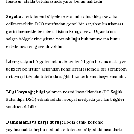
hususun akılda tutulmasında yarar
bulunmaktadır
.
Seyahat;
etkilenen bölgelere zorunlu olmadıkça seyahat
edilmemelidir. DSÖ
tarafından
genel bir seyahat kısıtlaması
getirilmemekle beraber
,
kişinin
Kongo veya Uganda’nın
salgın bölgelerine gitme zorunluluğu bulunmuyorsa bunu
ertelemesi en güvenli yoldur.
İzlem;
salgın
bölgeler
in
den dönenler 21 gün boyunca ateş ve
benzeri belirtiler açısından kendilerini izlemeli, bir
semptom
ortaya çıktığında telefonla
sağlık hizmetlerine
başvurmalıdır.
Bilgi kaynağı;
bilgi yalnızca resmi kaynaklardan (
TC
Sağlık
Bakanlığı, DSÖ) edinilmelidir; sosyal medyada yayılan
bilgiler
yanıltıcı olabilir.
Damgalamaya karşı duruş;
Ebola etnik kökenle
yayılma
maktadır
; bu nedenle
etkilenen bölgedeki insanlarla