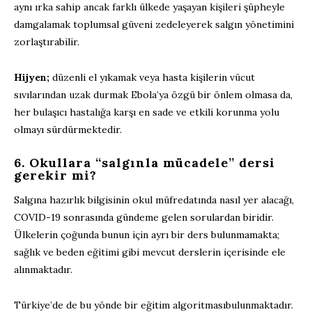
aynı ırka sahip ancak
farklı ülkede yaşayan kişileri
şüpheyle
damgalamak
toplumsal güveni zedeleyerek salgın yönetimini
zorlaştırabilir.
Hijyen;
düzenli el yıkamak veya hasta kişilerin vücut
sıvılarından uzak durmak
Ebola’ya
özgü bir önlem olmasa da,
her bulaşıcı hastalığa karşı en sade ve etkili korunma yolu
olmayı sürdürmektedir.
6
.
Okullara “salgınla mücadele” dersi
gerekir mi?
Salgına hazırlık bilgisinin okul müfredatında nasıl yer alacağı,
COVID-19 sonrasında gündeme gelen sorulardan biridir.
Ülkelerin çoğunda bunun için ayrı bir ders
bulunmamakta
;
sağlık ve beden eğitimi gibi mevcut derslerin iç
erisinde
ele
alınmaktadır
.
Türkiye’de de bu yönde bir
eğitim algoritması
bulunmaktadır.