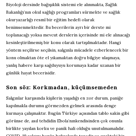
B
iyoloji dersi
nde
bağışıklık sistemi ele al
ın
makta, Sağlık
Bakanlığı’nın okul sağlığı programları sürmekte ve sağlık
okuryazarlığı resmî bir eğitim hedefi olarak
benimsenmektedir.
Bu
becerilerin ayrı bir derste mi
toplanacağı yoksa mevcut dersle
rin
içerisinde mi ele alınacağı
kesinleştirilmemiş bir konu olarak tartışılmaktadır
.
Hangi
yöntem seçilirse seçilsin, salgınla mücadele ezberlenecek bir
konu
olmaktan öte
el yıkamaktan doğru bilgiye ulaşmaya,
yanlış habere karşı sağduyuyu korumaya
kadar
uzanan bir
günlük hayat becerisidir.
Son söz: Korkmadan, küçümsemeden
Salgınlar karşısında
kişilerin yaşadığı
en zor
durum
, paniğe
kapılmak
la
durumu
görmezden gelmek arasında
denge
kurmaya çalışmaktır
.
Bugün Türkiye açısından tablo sakin gibi
görünse de, asıl tehdidin
Ebola’nın
kendisinden çok onunla
birlikte yayılan korku ve panik hali olduğu unutulmamalıdır.
COVID-19
salgını
henüz hafızalarda tazedir ve
uzaktaki bir