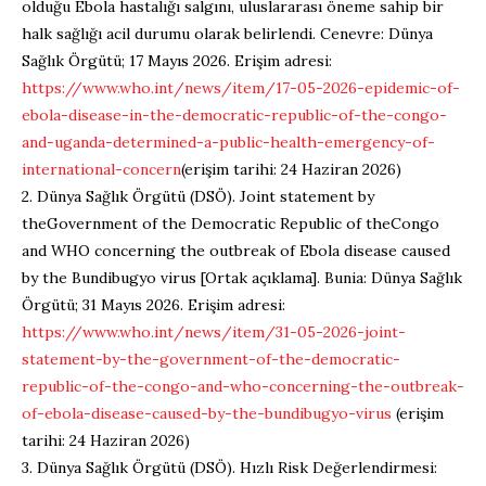
olduğu Ebola hastalığı salgını, uluslararası öneme sahip bir
halk sağlığı acil durumu olarak belirlendi. Cenevre: Dünya
Sağlık Örgütü; 17 Mayıs 2026. Erişim adresi:
https://www.who.int/news/item/17-05-2026-epidemic-of-
ebola-disease-in-the-democratic-republic-of-the-congo-
and-uganda-determined-a-public-health-emergency-of-
international-concern
(erişim tarihi: 24 Haziran 2026)
2.
Dünya Sağlık Örgütü (DSÖ).
Joint
statement
by
the
Government
of
the
Democratic
Republic
of
the
Congo
and
WHO
concerning
the
outbreak
of Ebola
disease
caused
by
the
Bundibugyo
virus
[Ortak açıklama].
Bunia
: Dünya Sağlık
Örgütü; 31 Mayıs 2026. Erişim adresi:
https://www.who.int/news/item/31-05-2026-joint-
statement-by-the-government-of-the-democratic-
republic-of-the-congo-and-who-concerning-the-outbreak-
of-ebola-disease-caused-by-the-bundibugyo-virus
(erişim
tarihi: 24 Haziran 2026)
3.
Dünya Sağlık Örgütü (DSÖ). Hızlı Risk Değerlendirmesi: