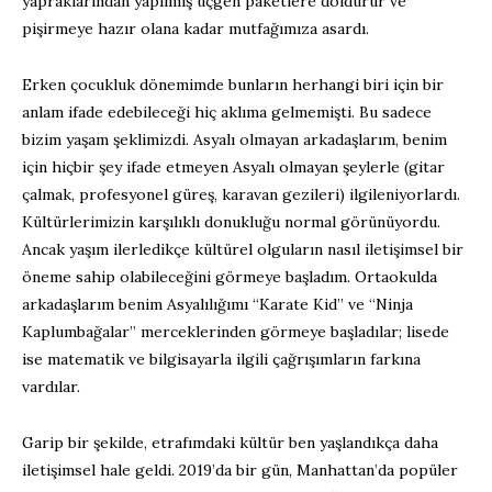
yapraklarından yapılmış üçgen paketlere doldurur ve
pişirmeye hazır olana kadar mutfağımıza asardı.
Erken çocukluk dönemimde bunların herhangi biri için bir
anlam ifade edebileceği hiç aklıma gelmemişti. Bu sadece
bizim yaşam şeklimizdi. Asyalı olmayan arkadaşlarım, benim
için hiçbir şey ifade etmeyen Asyalı olmayan şeylerle (gitar
çalmak, profesyonel güreş, karavan gezileri) ilgileniyorlardı.
Kültürlerimizin karşılıklı donukluğu normal görünüyordu.
Ancak yaşım ilerledikçe kültürel olguların nasıl iletişimsel bir
öneme sahip olabileceğini görmeye başladım. Ortaokulda
arkadaşlarım benim Asyalılığımı “Karate Kid” ve “Ninja
Kaplumbağalar” merceklerinden görmeye başladılar; lisede
ise matematik ve bilgisayarla ilgili çağrışımların farkına
vardılar.
Garip bir şekilde, etrafımdaki kültür ben yaşlandıkça daha
iletişimsel hale geldi. 2019’da bir gün, Manhattan’da popüler