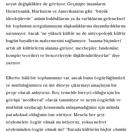
soyut değişiklikler de görüyor. Geçmişte insanların
Hıristiyanlık, Marksizm ve Amerikanizm gibi “büyük
ideolojilerde” anlam bulduklarını ya da varlıklarını geleneksel
bir toplumun sorgulanmayan alışkanlıklarına dayandırdıklarını
savunuyor. Ancak “ne yüksek kültür ne de antropolojik kültür
bugün hayallerin malzemesini sağlamıyor. ‘İnanma biçimleri’
artık alt kültürlerin alanına giriyor; mezhepler, fandomlar,
komplo teorileri ve benzerleriyle ilişkilendiriliyorlar” diye
yazıyor.
Elbette hâlâ bir toplumumuz var, ancak bunu özgürlüğümüzü
ve mutluluğumuzu en üst düzeye çıkarmayı amaçlayan bir
proje olarak anlıyoruz. Roy, temelde bireyci olduğu için bu
görüşü “neoliberal” olarak tanımlıyor ve neyin özgürlük ve
mutluluk sayılacağı konusunda anlaşamadığımız için aslında
paradoksal olduğunu öne sürüyor. Mesela her şeyi
söylemekte özgür olmak mı istiyoruz, yoksa nefret
söyleminden özgür olmak mı? “Burada kültürün hiçbir olumlu