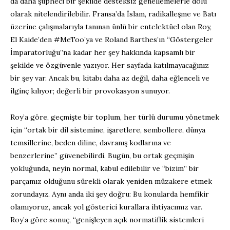
da daha şüpheci bir şekilde desteksiz genellemelerle dolu
olarak nitelendirilebilir. Fransa’da İslam, radikalleşme ve Batı
üzerine çalışmalarıyla tanınan ünlü bir entelektüel olan Roy,
El Kaide’den #MeToo’ya ve Roland Barthes’ın “Göstergeler
İmparatorluğu”na kadar her şey hakkında kapsamlı bir
şekilde ve özgüvenle yazıyor. Her sayfada katılmayacağınız
bir şey var. Ancak bu, kitabı daha az değil, daha eğlenceli ve
ilginç kılıyor; değerli bir provokasyon sunuyor.
Roy’a göre, geçmişte bir toplum, her türlü durumu yönetmek
için “ortak bir dil sistemine, işaretlere, sembollere, dünya
temsillerine, beden diline, davranış kodlarına ve
benzerlerine” güvenebilirdi. Bugün, bu ortak geçmişin
yokluğunda, neyin normal, kabul edilebilir ve “bizim” bir
parçamız olduğunu sürekli olarak yeniden müzakere etmek
zorundayız. Aynı anda iki şey doğru: Bu konularda hemfikir
olamıyoruz, ancak yol gösterici kurallara ihtiyacımız var.
Roy’a göre sonuç, “genişleyen açık normatiflik sistemleri