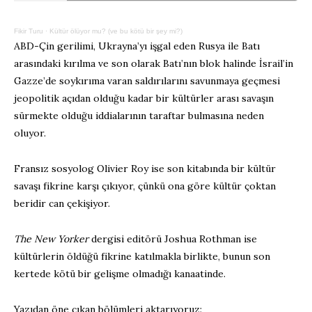
Fikir Turu
·
Kültür ölüyor mu? (ve bu kötü bir şey mi?)
ABD-Çin gerilimi, Ukrayna’yı işgal eden Rusya ile Batı
arasındaki kırılma ve son olarak Batı’nın blok halinde İsrail’in
Gazze’de soykırıma varan saldırılarını savunmaya geçmesi
jeopolitik açıdan olduğu kadar bir kültürler arası savaşın
sürmekte olduğu iddialarının taraftar bulmasına neden
oluyor.
Fransız sosyolog Olivier Roy ise son kitabında bir kültür
savaşı fikrine karşı çıkıyor, çünkü ona göre kültür çoktan
beridir can çekişiyor.
The New Yorker
dergisi editörü Joshua Rothman ise
kültürlerin öldüğü fikrine katılmakla birlikte, bunun son
kertede kötü bir gelişme olmadığı kanaatinde.
Yazıdan öne çıkan bölümleri aktarıyoruz: