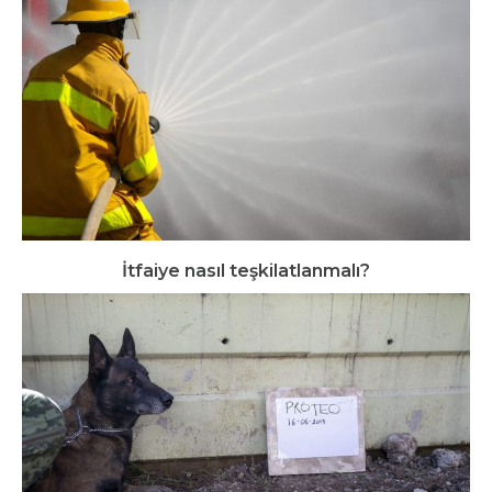
İtfaiye nasıl teşkilatlanmalı?