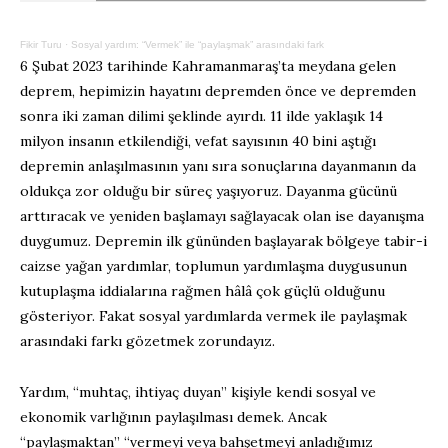
Fikir Turu
·
Sosyal yardım: “Vermek” ile “paylaşmak” arasındaki fark
6 Şubat 2023 tarihinde Kahramanmaraş’ta meydana gelen
deprem, hepimizin hayatını depremden önce ve depremden
sonra iki zaman dilimi şeklinde ayırdı. 11 ilde yaklaşık 14
milyon insanın etkilendiği, vefat sayısının 40 bini aştığı
depremin anlaşılmasının yanı sıra sonuçlarına dayanmanın da
oldukça zor olduğu bir süreç yaşıyoruz. Dayanma gücünü
arttıracak ve yeniden başlamayı sağlayacak olan ise dayanışma
duygumuz. Depremin ilk gününden başlayarak bölgeye tabir-i
caizse yağan yardımlar, toplumun yardımlaşma duygusunun
kutuplaşma iddialarına rağmen hâlâ çok güçlü olduğunu
gösteriyor. Fakat sosyal yardımlarda vermek ile paylaşmak
arasındaki farkı gözetmek zorundayız.
Yardım, “muhtaç, ihtiyaç duyan” kişiyle kendi sosyal ve
ekonomik varlığının paylaşılması demek. Ancak
“paylaşmaktan” “vermeyi veya bahşetmeyi anladığımız