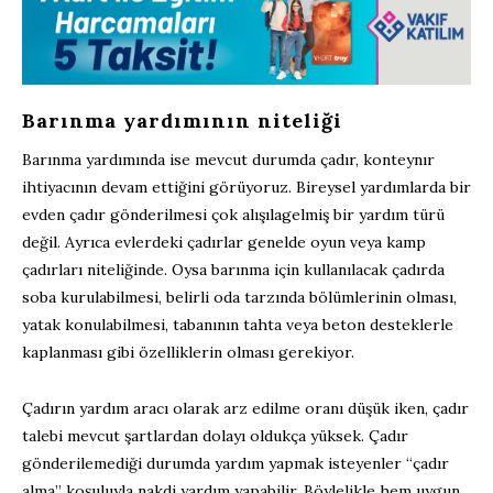
Barınma yardımının niteliği
Barınma yardımında ise mevcut durumda çadır, konteynır
ihtiyacının devam ettiğini görüyoruz. Bireysel yardımlarda bir
evden çadır gönderilmesi çok alışılagelmiş bir yardım türü
değil. Ayrıca evlerdeki çadırlar genelde oyun veya kamp
çadırları niteliğinde. Oysa barınma için kullanılacak çadırda
soba kurulabilmesi, belirli oda tarzında bölümlerinin olması,
yatak konulabilmesi, tabanının tahta veya beton desteklerle
kaplanması gibi özelliklerin olması gerekiyor.
Çadırın yardım aracı olarak arz edilme oranı düşük iken, çadır
talebi mevcut şartlardan dolayı oldukça yüksek. Çadır
gönderilemediği durumda yardım yapmak isteyenler “çadır
alma” koşuluyla nakdi yardım yapabilir. Böylelikle hem uygun