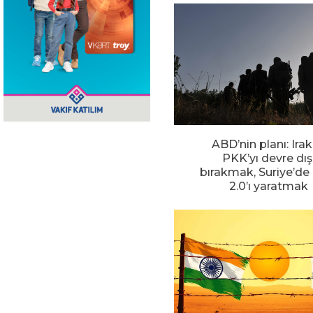
ABD’nin planı: Irak
PKK’yı devre dış
bırakmak, Suriye’d
2.0’ı yaratmak