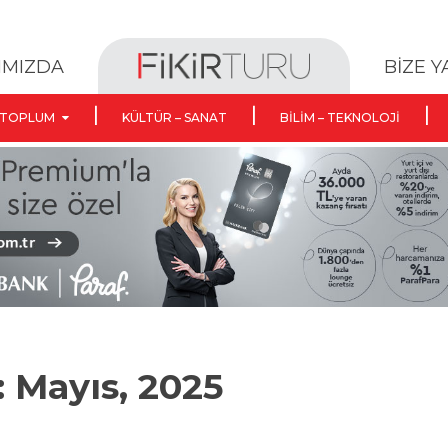
BİZE 
IMIZDA
TOPLUM
KÜLTÜR – SANAT
BILIM – TEKNOLOJI
: Mayıs, 2025