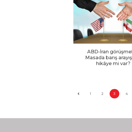
ABD-İran görüşmel
Masada barış arayış
hikâye mi var?
1
2
3
4