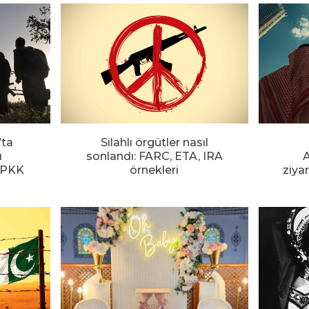
’ta
Silahlı örgütler nasıl
ı
sonlandı: FARC, ETA, IRA
A
e PKK
örnekleri
ziya