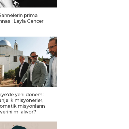
Sahnelerin prima
nnası: Leyla Gencer
riye’de yeni dönem:
njelik misyonerler,
lomatik misyonların
yerini mi alıyor?