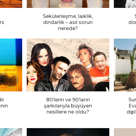
Sekülerleşme, laiklik,
rs
dindarlık – asıl sorun
do
nerede?
ir
80’lerin ve 90’ların
Su
nın
şarkılarıyla büyüyen
Eva
nesillere ne oldu?
dip