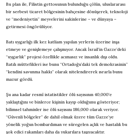
Bu plan ile, Filistin gettosunun bulunduğu çölün, uluslararası
bir serbest ticaret bölgesinin bahçesine dönüşerek, teknoloji
ve “medeniyetin” meyvelerini sakinlerine – ve dünyaya –
getirmesi öngörülüyor.
Batı uygarlığı ilk kez katliam yapılan yerlerin üzerine inşa
etmeye ve genişlemeye çalışmıyor. Ancak İsrail’in Gazze’deki
“uygarlık” projesi özellikle acımasız ve insanlık dışı oldu.
Batılı müttefikleri ise bunu “Ortadoğu’daki tek demokrasinin”
“kendini savunma hakkı” olarak nitelendirerek ısrarla bunu
mazur gördü.
Şu ana kadar resmî istatistikler ölü sayısının 40,000’e
yaklaştığını ve binlerce kişinin kayıp olduğunu gösteriyor;
bilimsel tahminler ise ölü sayısını 186,000 olarak veriyor.
“Güvenli bölgeler” de dahil olmak üzere tüm Gazze’ye
yönelik yoğun bombardıman ve süregelen açlık ve hastalık bu
şok edici rakamları daha da yukarılara taşıyacaktır.