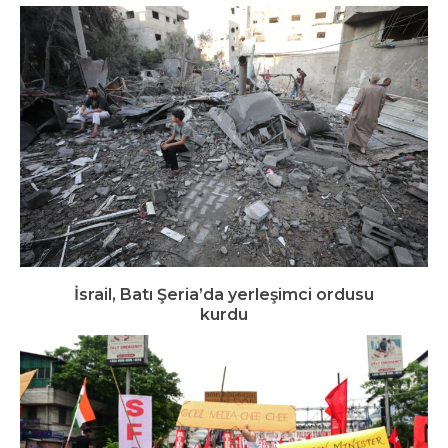
İsrail, Batı Şeria’da yerleşimci ordusu
kurdu