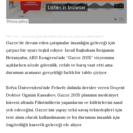
Fikir Turu
·
Gazze’nin geleceği neden bizi de çok yakından ilgilendiriyor?
Gazze’de devam eden çatışmalar insanlığın geleceği için
çarpıcı bir uyarı teşkil ediyor. İsrail Başbakanı Benjamin
Netanyahu, ABD Kongresi’nde “Gazze 2035” vizyonunu
açıklarken sözde güvenlik, refah ve barış vaat etti ama
durumun acımasız gerçekliği farklı bir tablo çiziyor.
Sofya Üniversitesi’nde Felsefe dalında dersler veren Doçent
Doktor Ognian Kassabov, Gazze 2035 planının medeniyet
kisvesi altında Filistinlilerin yaşamlarını ve kültürlerini nasıl
yok edeceğini, Gazze’nin yapay zekâ savaş teknolojileri için
test alanı olarak kullanılmasını ve bu durumun insanlık için
öngördüğü kasvetli geleceği ele alıyor.