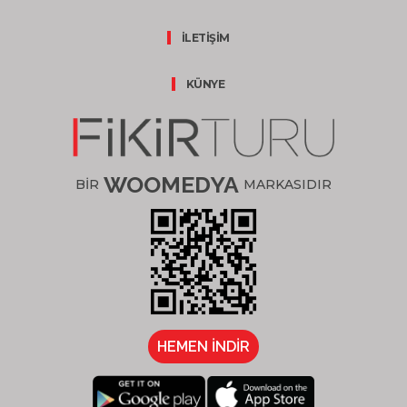
İLETİŞİM
KÜNYE
WOOMEDYA
BİR
MARKASIDIR
HEMEN İNDİR