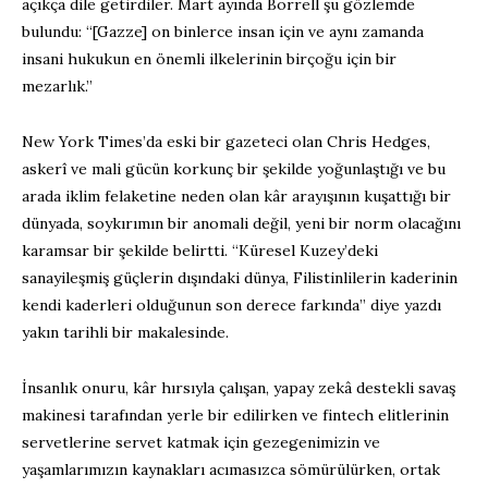
açıkça dile getirdiler. Mart ayında Borrell şu gözlemde
bulundu: “[Gazze] on binlerce insan için ve aynı zamanda
insani hukukun en önemli ilkelerinin birçoğu için bir
mezarlık.”
New York Times’da eski bir gazeteci olan Chris Hedges,
askerî ve mali gücün korkunç bir şekilde yoğunlaştığı ve bu
arada iklim felaketine neden olan kâr arayışının kuşattığı bir
dünyada, soykırımın bir anomali değil, yeni bir norm olacağını
karamsar bir şekilde belirtti. “Küresel Kuzey’deki
sanayileşmiş güçlerin dışındaki dünya, Filistinlilerin kaderinin
kendi kaderleri olduğunun son derece farkında” diye yazdı
yakın tarihli bir makalesinde.
İnsanlık onuru, kâr hırsıyla çalışan, yapay zekâ destekli savaş
makinesi tarafından yerle bir edilirken ve fintech elitlerinin
servetlerine servet katmak için gezegenimizin ve
yaşamlarımızın kaynakları acımasızca sömürülürken, ortak