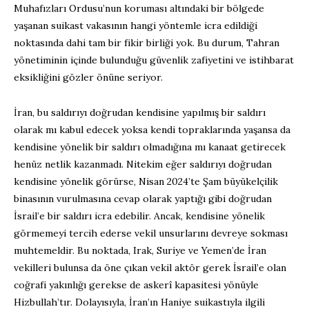
Muhafızları Ordusu’nun koruması altındaki bir bölgede
yaşanan suikast vakasının hangi yöntemle icra edildiği
noktasında dahi tam bir fikir birliği yok. Bu durum, Tahran
yönetiminin içinde bulunduğu güvenlik zafiyetini ve istihbarat
eksikliğini gözler önüne seriyor.
İran, bu saldırıyı doğrudan kendisine yapılmış bir saldırı
olarak mı kabul edecek yoksa kendi topraklarında yaşansa da
kendisine yönelik bir saldırı olmadığına mı kanaat getirecek
henüz netlik kazanmadı. Nitekim eğer saldırıyı doğrudan
kendisine yönelik görürse, Nisan 2024’te Şam büyükelçilik
binasının vurulmasına cevap olarak yaptığı gibi doğrudan
İsrail’e bir saldırı icra edebilir. Ancak, kendisine yönelik
görmemeyi tercih ederse vekil unsurlarını devreye sokması
muhtemeldir. Bu noktada, Irak, Suriye ve Yemen’de İran
vekilleri bulunsa da öne çıkan vekil aktör gerek İsrail’e olan
coğrafi yakınlığı gerekse de askerî kapasitesi yönüyle
Hizbullah’tır. Dolayısıyla, İran’ın Haniye suikastıyla ilgili