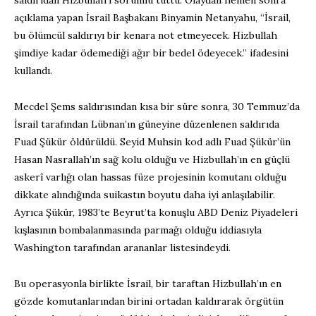
açıklama yapan İsrail Başbakanı Binyamin Netanyahu, “İsrail,
bu ölümcül saldırıyı bir kenara not etmeyecek. Hizbullah
şimdiye kadar ödemediği ağır bir bedel ödeyecek.” ifadesini
kullandı.
Mecdel Şems saldırısından kısa bir süre sonra, 30 Temmuz’da
İsrail tarafından Lübnan’ın güneyine düzenlenen saldırıda
Fuad Şükür öldürüldü. Seyid Muhsin kod adlı Fuad Şükür’ün
Hasan Nasrallah’ın sağ kolu olduğu ve Hizbullah’ın en güçlü
askerî varlığı olan hassas füze projesinin komutanı olduğu
dikkate alındığında suikastın boyutu daha iyi anlaşılabilir.
Ayrıca Şükür, 1983’te Beyrut’ta konuşlu ABD Deniz Piyadeleri
kışlasının bombalanmasında parmağı olduğu iddiasıyla
Washington tarafından arananlar listesindeydi.
Bu operasyonla birlikte İsrail, bir taraftan Hizbullah’ın en
gözde komutanlarından birini ortadan kaldırarak örgütün