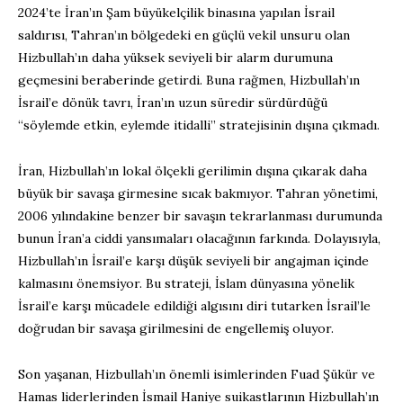
2024’te İran’ın Şam büyükelçilik binasına yapılan İsrail
saldırısı, Tahran’ın bölgedeki en güçlü vekil unsuru olan
Hizbullah’ın daha yüksek seviyeli bir alarm durumuna
geçmesini beraberinde getirdi. Buna rağmen, Hizbullah’ın
İsrail’e dönük tavrı, İran’ın uzun süredir sürdürdüğü
“söylemde etkin, eylemde itidalli” stratejisinin dışına çıkmadı.
İran, Hizbullah’ın lokal ölçekli gerilimin dışına çıkarak daha
büyük bir savaşa girmesine sıcak bakmıyor. Tahran yönetimi,
2006 yılındakine benzer bir savaşın tekrarlanması durumunda
bunun İran’a ciddi yansımaları olacağının farkında. Dolayısıyla,
Hizbullah’ın İsrail’e karşı düşük seviyeli bir angajman içinde
kalmasını önemsiyor. Bu strateji, İslam dünyasına yönelik
İsrail’e karşı mücadele edildiği algısını diri tutarken İsrail’le
doğrudan bir savaşa girilmesini de engellemiş oluyor.
Son yaşanan, Hizbullah’ın önemli isimlerinden Fuad Şükür ve
Hamas liderlerinden İsmail Haniye suikastlarının Hizbullah’ın