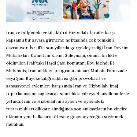
İran ve bölgedeki vekil aktörü Hizbullah, İsrail’e karşı
kapsamlı bir savaşa girmeme noktasında çok temkinli
davranıyor. İsrail’in son yıllarda gerçekleştirdiği İran Devrim
Muhafızları Komutanı Kasım Süleymani, onunla birlikte
öldürülen Irak’taki Haşdi Şabi komutanı Ebu Mehdi El
Mühendis, İran nükleer programı mimarı Muhsin Fahrizade
veya Şam Büyükelçiliği saldırısı gibi provokatif ve
sansasyonel eylemleri karşısında İran ve Hizbullah, imaj
toparlanmasını sağlayacak sınırlılıkta yüzeysel misillemelerle
yetindi. İran ve Hizbullah’ın söylem ve eylemdeki
tutarsızlıkları dikkate alındığında son suikastların bu zincire
eklenen yeni halkaların ötesine geçemeyeceğini söylemek
mümkün.