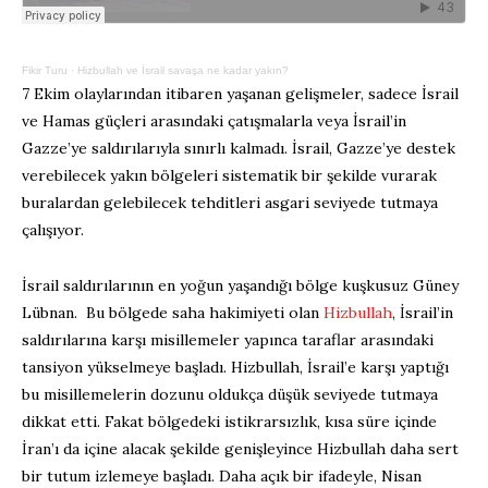
Fikir Turu
·
Hizbullah ve İsrail savaşa ne kadar yakın?
7 Ekim olaylarından itibaren yaşanan gelişmeler, sadece İsrail
ve Hamas güçleri arasındaki çatışmalarla veya İsrail’in
Gazze’ye saldırılarıyla sınırlı kalmadı. İsrail, Gazze’ye destek
verebilecek yakın bölgeleri sistematik bir şekilde vurarak
buralardan gelebilecek tehditleri asgari seviyede tutmaya
çalışıyor.
İsrail saldırılarının en yoğun yaşandığı bölge kuşkusuz Güney
Lübnan. Bu bölgede saha hakimiyeti olan
Hizbullah
, İsrail’in
saldırılarına karşı misillemeler yapınca taraflar arasındaki
tansiyon yükselmeye başladı. Hizbullah, İsrail’e karşı yaptığı
bu misillemelerin dozunu oldukça düşük seviyede tutmaya
dikkat etti. Fakat bölgedeki istikrarsızlık, kısa süre içinde
İran’ı da içine alacak şekilde genişleyince Hizbullah daha sert
bir tutum izlemeye başladı. Daha açık bir ifadeyle, Nisan