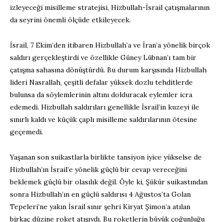
izleyeceği misilleme stratejisi, Hizbullah-İsrail çatışmalarının
da seyrini önemli ölçüde etkileyecek.
İsrail, 7 Ekim’den itibaren Hizbullah’a ve İran’a yönelik birçok
saldırı gerçekleştirdi ve özellikle Güney Lübnan’ı tam bir
çatışma sahasına dönüştürdü. Bu durum karşısında Hizbullah
lideri Nasrallah, çeşitli defalar yüksek dozlu tehditlerde
bulunsa da söylemlerinin altını dolduracak eylemler icra
edemedi. Hizbullah saldırıları genellikle İsrail’in kuzeyi ile
sınırlı kaldı ve küçük çaplı misilleme saldırılarının ötesine
geçemedi.
Yaşanan son suikastlarla birlikte tansiyon iyice yükselse de
Hizbullah’ın İsrail’e yönelik güçlü bir cevap vereceğini
beklemek güçlü bir olasılık değil. Öyle ki, Şükür suikastından
sonra Hizbullah’ın en güçlü saldırısı 4 Ağustos’ta Golan
Tepeleri’ne yakın İsrail sınır şehri Kiryat Şimon’a atılan
birkaç düzine roket atışıydı. Bu roketlerin büyük çoğunluğu