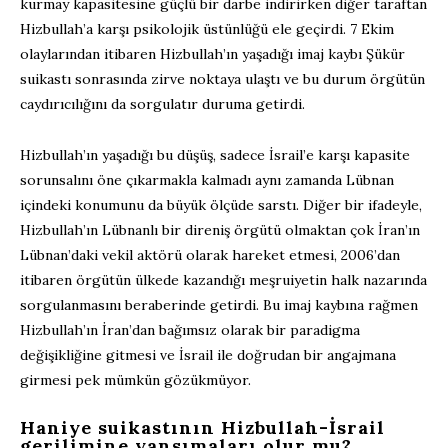
kurmay kapasitesine güçlü bir darbe indirirken diğer taraftan
Hizbullah’a karşı psikolojik üstünlüğü ele geçirdi. 7 Ekim
olaylarından itibaren Hizbullah’ın yaşadığı imaj kaybı Şükür
suikastı sonrasında zirve noktaya ulaştı ve bu durum örgütün
caydırıcılığını da sorgulatır duruma getirdi.
Hizbullah’ın yaşadığı bu düşüş, sadece İsrail’e karşı kapasite
sorunsalını öne çıkarmakla kalmadı aynı zamanda Lübnan
içindeki konumunu da büyük ölçüde sarstı. Diğer bir ifadeyle,
Hizbullah’ın Lübnanlı bir direniş örgütü olmaktan çok İran’ın
Lübnan’daki vekil aktörü olarak hareket etmesi, 2006’dan
itibaren örgütün ülkede kazandığı meşruiyetin halk nazarında
sorgulanmasını beraberinde getirdi. Bu imaj kaybına rağmen
Hizbullah’ın İran’dan bağımsız olarak bir paradigma
değişikliğine gitmesi ve İsrail ile doğrudan bir angajmana
girmesi pek mümkün gözükmüyor.
Haniye suikastının Hizbullah-İsrail
gerilimine yansımaları olur mu?