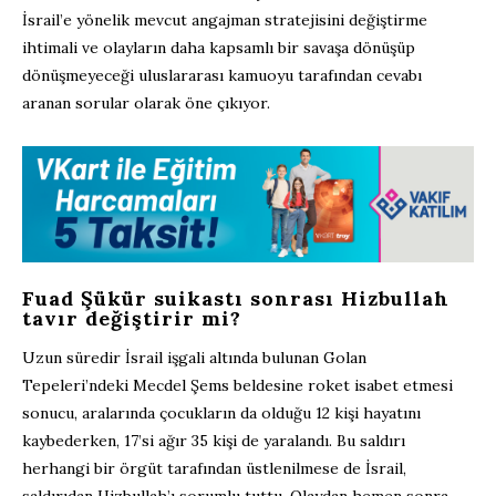
İsrail’e yönelik mevcut angajman stratejisini değiştirme
ihtimali ve olayların daha kapsamlı bir savaşa dönüşüp
dönüşmeyeceği uluslararası kamuoyu tarafından cevabı
aranan sorular olarak öne çıkıyor.
Fuad Şükür suikastı sonrası Hizbullah
tavır değiştirir mi?
Uzun süredir İsrail işgali altında bulunan Golan
Tepeleri’ndeki Mecdel Şems beldesine roket isabet etmesi
sonucu, aralarında çocukların da olduğu 12 kişi hayatını
kaybederken, 17’si ağır 35 kişi de yaralandı. Bu saldırı
herhangi bir örgüt tarafından üstlenilmese de İsrail,
saldırıdan Hizbullah’ı sorumlu tuttu. Olaydan hemen sonra