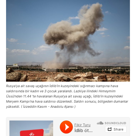
Rusya'ya ait savaş uçağının İdlib'in kuzeyindeki sığınmacı kampına hava
saldırısında bir kadın ve 3 çocuk yaralandı. Lazkiye ilindeki Hımeymim
Üssü'nden 11.44 'te havalanan Rusya'ya ait savaş uçağı, İdlib'in kuzeyindeki
Meryem Kampı'na hava saldırısı düzenledi. Saldırı sonucu, bölgeden dumanlar
yükseldi. ( İzzeddin Kasım - Anadolu Ajansı )