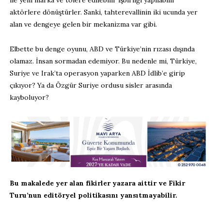
ile yeni marka ve tolere edilebilir işbirliği yapılabilir
aktörlere dönüştürler. Sanki, tahterevallinin iki ucunda yer
alan ve dengeye gelen bir mekanizma var gibi.
Elbette bu denge oyunu, ABD ve Türkiye’nin rızası dışında
olamaz. İnsan sormadan edemiyor. Bu nedenle mi, Türkiye,
Suriye ve Irak’ta operasyon yaparken ABD İdlib’e girip
çıkıyor? Ya da Özgür Suriye ordusu sisler arasında
kayboluyor?
Bu makalede yer alan fikirler yazara aittir ve Fikir
Turu’nun editöryel politikasını yansıtmayabilir.