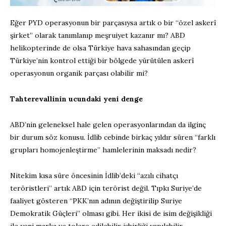
Eğer PYD operasyonun bir parçasıysa artık o bir “özel askerî
şirket” olarak tanımlanıp meşruiyet kazanır mı? ABD
helikopterinde de olsa Türkiye hava sahasından geçip
Türkiye’nin kontrol ettiği bir bölgede yürütülen askerî
operasyonun organik parçası olabilir mi?
Tahterevallinin ucundaki yeni denge
ABD’nin geleneksel hale gelen operasyonlarından da ilginç
bir durum söz konusu. İdlib cebinde birkaç yıldır süren “farklı
grupları homojenleştirme” hamlelerinin maksadı nedir?
Nitekim kısa süre öncesinin İdlib’deki “azılı cihatçı
teröristleri” artık ABD için terörist değil. Tıpkı Suriye’de
faaliyet gösteren “PKK’nın adının değiştirilip Suriye
Demokratik Güçleri” olması gibi. Her ikisi de isim değişikliği