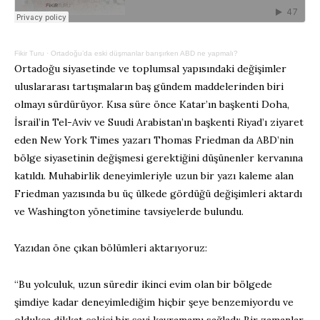
Fikir Turu
·
Ortadoğu’da eski düşmanlar barışırken ABD ne yapmalı?
Ortadoğu siyasetinde ve toplumsal yapısındaki değişimler
uluslararası tartışmaların baş gündem maddelerinden biri
olmayı sürdürüyor. Kısa süre önce Katar’ın başkenti Doha,
İsrail’in Tel-Aviv ve Suudi Arabistan’ın başkenti Riyad’ı ziyaret
eden New York Times yazarı Thomas Friedman da ABD’nin
bölge siyasetinin değişmesi gerektiğini düşünenler kervanına
katıldı. Muhabirlik deneyimleriyle uzun bir yazı kaleme alan
Friedman yazısında bu üç ülkede gördüğü değişimleri aktardı
ve Washington yönetimine tavsiyelerde bulundu.
Yazıdan öne çıkan bölümleri aktarıyoruz:
“Bu yolculuk, uzun süredir ikinci evim olan bir bölgede
şimdiye kadar deneyimlediğim hiçbir şeye benzemiyordu ve
oldukça dikkat çekici bir şeyi kavramamı sağladı: Bir zamanlar