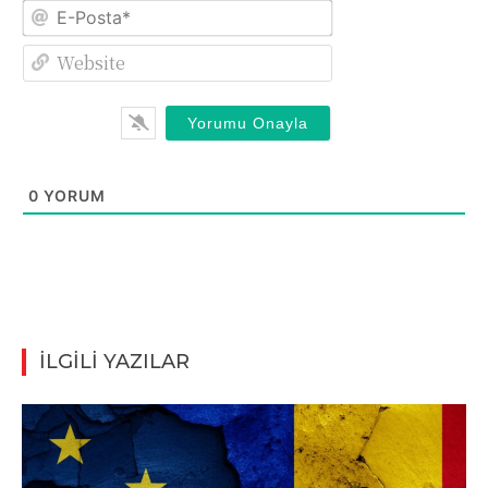
E-
Posta*
Website
0
YORUM
İLGİLİ YAZILAR