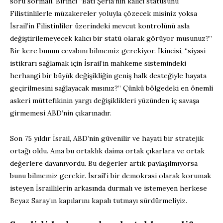
soru sormalı. Birinci “Batı Şeria’nın kalıcı statüsünü
Filistinlilerle müzakereler yoluyla çözecek misiniz yoksa
İsrail’in Filistinliler üzerindeki mevcut kontrolünü asla
değiştirilemeyecek kalıcı bir statü olarak görüyor musunuz?”
Bir kere bunun cevabını bilmemiz gerekiyor. İkincisi, “siyasi
istikrarı sağlamak için İsrail’in mahkeme sistemindeki
herhangi bir büyük değişikliğin geniş halk desteğiyle hayata
geçirilmesini sağlayacak mısınız?” Çünkü bölgedeki en önemli
askeri müttefikinin yargı değişiklikleri yüzünden iç savaşa
girmemesi ABD’nin çıkarınadır.
Son 75 yıldır İsrail, ABD’nin güvenilir ve hayati bir stratejik
ortağı oldu. Ama bu ortaklık daima ortak çıkarlara ve ortak
değerlere dayanıyordu. Bu değerler artık paylaşılmıyorsa
bunu bilmemiz gerekir. İsrail’i bir demokrasi olarak korumak
isteyen İsraillilerin arkasında durmalı ve istemeyen herkese
Beyaz Saray’ın kapılarını kapalı tutmayı sürdürmeliyiz.