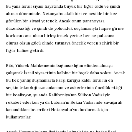
bu yana İsrail siyasi hayatında büyük bir figür oldu ve şimdi
altıncı döneminde. Netanyahu akıllı biri ve nesilde bir kez
görülen bir siyasi yetenek. Ancak onun paranoyası,
düzenbazlığı ve şimdi de yolsuzluk suçlamasıyla hapse girme
korkusu onu, ulusu birleştirmek yerine her ne pahasına
olursa olsun gücü elinde tutmaya öncelik veren zehirli bir
figür haline getirdi.
Bibi, Yüksek Mahkemenin bağımsızlığını elinden almaya
çalışarak İsrail siyasetinin kalbine bir bıçak daha soktu. Ancak
bu kez yanlış düşmanlarla karşı karşıya kaldı. İsrail’in en
seçkin teknoloji uzmanlarının ve askerlerinin öncülük ettiği
bir koalisyon, şu anda Kaliforniya’nın Silikon Vadisi’yle
rekabet ederken ya da Lübnan’ın Bekaa Vadisi’nde savaşarak
kazandıkları becerileri Netanyahu’yu durdurmak için
kullanıyorlar.
Ancak Netanyahu’nun iktidarda kalmak için ne kadar ileri