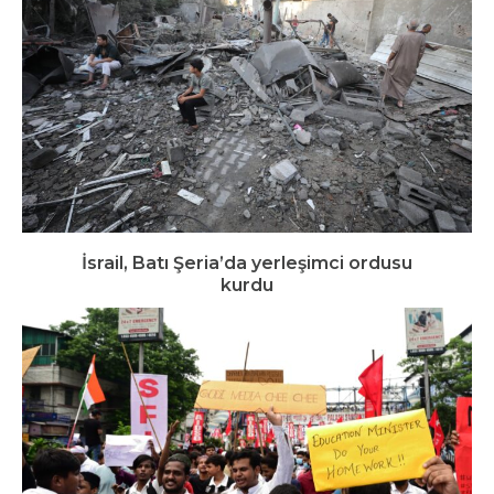
İsrail, Batı Şeria’da yerleşimci ordusu
kurdu