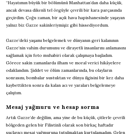
“Hayatımın büyük bir bölümünü Manhattan’dan daha küçük,
ancak devasa dikenli tel örgüyle çevrili bir kara parçasında
geçirdim. Çoğu zaman, bir açık hava hapishanesinde yaşayan
yalnız biz Gazze sakinleriymişiz gibi hissediyordum.
Gazze’deki yaşamı belgelemek ve dünyanın geri kalanının
Gazze’nin vahim durumunu ve dirayetli insanlarını anlamasını
sağlamak için foto muhabiri olarak çalışmaya başladım.
Görece sakin zamanlarda ilham ve moral verici hikâyelere
odaklandım. Şiddet ve ölüm zamanlarında, bu olayların
sonrasını, bombalar sustuktan ve dünya ilgisini bir kez daha
kaybettikten sonra da kalan acı ve yaraları belgelemeye
çalıştım.
Mesaj yağmuru ve hesap sorma
Artık Gazze’de değilim, ama yine de bu küçük, çitlerle çevrili
bölgeden gelen bir Filistinli olarak son birkaç haftadır
suçlayıcı mesaj yağmuruna tutulmaktan kurtulamadım. Gelen