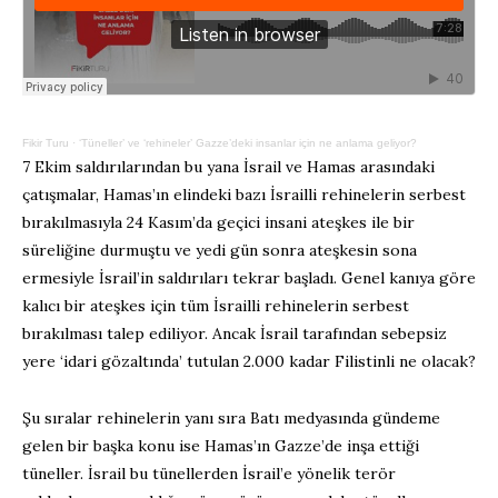
Fikir Turu
·
‘Tüneller’ ve ‘rehineler’ Gazze’deki insanlar için ne anlama geliyor?
7 Ekim saldırılarından bu yana İsrail ve Hamas arasındaki
çatışmalar, Hamas’ın elindeki bazı İsrailli rehinelerin serbest
bırakılmasıyla 24 Kasım’da geçici insani ateşkes ile bir
süreliğine durmuştu ve yedi gün sonra ateşkesin sona
ermesiyle İsrail’in saldırıları tekrar başladı. Genel kanıya göre
kalıcı bir ateşkes için tüm İsrailli rehinelerin serbest
bırakılması talep ediliyor. Ancak İsrail tarafından sebepsiz
yere ‘idari gözaltında’ tutulan 2.000 kadar Filistinli ne olacak?
Şu sıralar rehinelerin yanı sıra Batı medyasında gündeme
gelen bir başka konu ise Hamas’ın Gazze’de inşa ettiği
tüneller. İsrail bu tünellerden İsrail’e yönelik terör