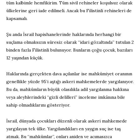
tüm kalbimle hemfikirim. Tüm sivil rehineler koşulsuz olarak
ülkelerine geri iade edilmeli. Ancak bu Filistinli rehineleri de
kapsamalı.
Şu anda İsrail hapishanelerinde haklarında herhangi bir
suçlama olmaksızın süresiz olarak “idari gözaltında” tutulan 2
binden fazla Filistinli bulunuyor. Bunların çoğu çocuk, bazıları
12 yaşından küçük.
Haklarında gerçekten dava açılanlar ise mahkûmiyet oranının
genellikle yüzde 95’i aştığı askeri mahkemelerde yargılanıyor.
Bu da, mahkûmların büyük olasılıkla adil yargılanma hakkına
veya aleyhlerindeki “gizli delilleri” inceleme imkânına bile
sahip olmadıklarını gösteriyor.
İsrail, dünyada çocukları düzenli olarak askeri mahkemede
yargılayan tek ülke. Yargılandıkları en yaygın suç ise taş
atmak. Bu “mahkûmlar”, onları aniden ve acımasızca