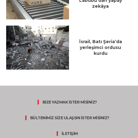
Labubu’dan yapay
zekâya
İsrail, Batı Şeria’da
yerleşimci ordusu
kurdu
BİZE YAZMAK İSTER MİSİNİZ?
BÜLTENİMİZ SİZE ULAŞSIN İSTER MİSİNİZ?
İLETİŞİM