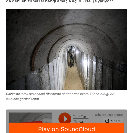
da denilen ‘tünel’ler hangi amaçla açıldı? Ne işe yarıyor?
Gazze'de İsrail sınırındaki tünellerde nöbet tutan İslami Cihad birliği AA
ekibince görüntülendi