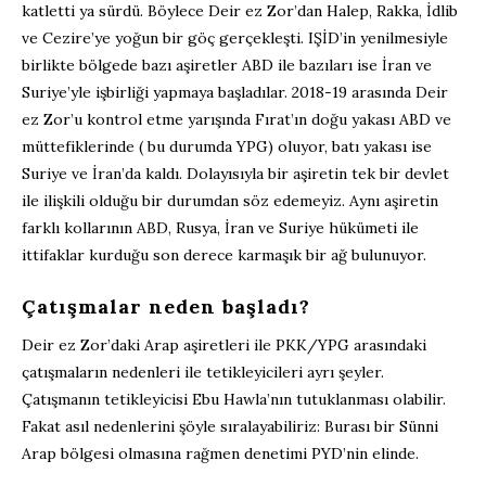
katletti ya sürdü. Böylece Deir ez Zor’dan Halep, Rakka, İdlib
ve Cezire’ye yoğun bir göç gerçekleşti. IŞİD’in yenilmesiyle
birlikte bölgede bazı aşiretler ABD ile bazıları ise İran ve
Suriye’yle işbirliği yapmaya başladılar. 2018-19 arasında Deir
ez Zor’u kontrol etme yarışında Fırat’ın doğu yakası ABD ve
müttefiklerinde ( bu durumda YPG) oluyor, batı yakası ise
Suriye ve İran’da kaldı. Dolayısıyla bir aşiretin tek bir devlet
ile ilişkili olduğu bir durumdan söz edemeyiz. Aynı aşiretin
farklı kollarının ABD, Rusya, İran ve Suriye hükümeti ile
ittifaklar kurduğu son derece karmaşık bir ağ bulunuyor.
Çatışmalar neden başladı?
Deir ez Zor’daki Arap aşiretleri ile PKK/YPG arasındaki
çatışmaların nedenleri ile tetikleyicileri ayrı şeyler.
Çatışmanın tetikleyicisi Ebu Hawla’nın tutuklanması olabilir.
Fakat asıl nedenlerini şöyle sıralayabiliriz: Burası bir Sünni
Arap bölgesi olmasına rağmen denetimi PYD’nin elinde.