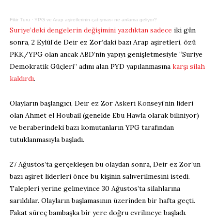
Fikir Turu
·
YPG ve Arap aşiretlerinin çatışması ne anlama geliyor?
Suriye’deki dengelerin değişimini yazdıktan sadece
iki gün
sonra, 2 Eylül’de Deir ez Zor’daki bazı Arap aşiretleri, özü
PKK/YPG olan ancak ABD’nin yapıyı genişletmesiyle “Suriye
Demokratik Güçleri” adını alan PYD yapılanmasına
karşı silah
kaldırdı
.
Olayların başlangıcı, Deir ez Zor Askeri Konseyi’nin lideri
olan Ahmet el Houbail (genelde Ebu Hawla olarak biliniyor)
ve beraberindeki bazı komutanların YPG tarafından
tutuklanmasıyla başladı.
27 Ağustos’ta gerçekleşen bu olaydan sonra, Deir ez Zor’un
bazı aşiret liderleri önce bu kişinin salıverilmesini istedi.
Talepleri yerine gelmeyince 30 Ağustos’ta silahlarına
sarıldılar. Olayların başlamasının üzerinden bir hafta geçti.
Fakat süreç bambaşka bir yere doğru evrilmeye başladı.