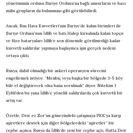
yönetiminin ordusu Suriye Ordusu’na bağlı unsurların ve bazı
milis grupların da bulunması gibi görülebilirdi.
Ancak, Rus Hava Kuvvetleri’nin Suriye’de kalan birimleri ile
Suriye Ordusu’nun İdlib ve batı Halep kırsalında kalan topçu
ve füze bataryaları İdlib’e son dönemde görülmediği kadar
kuvvetli saldırılar yapmaya başlayınca işin gerçek nedeni
ortaya çıktı.
Rusya, dahil olmadığı bir askerî operasyon sürecini
engellemek istiyor. “Menbiç veya başka bir bölgede 3-5 köy
bile el değiştirecek olsa bana sorulmalı” diyor. Nitekim 1
Eylül’den bu yana İdlib’e yönelik saldırılarda çok kuvvetli bir
artış var.
Özetle, Deir ez Zor’un güneyindeki çatışmaya PKK’ya karşı
aşiretlere destek için diğer bölgelerdeki “aşiretler” bir
cephe açınca, Rusya da İdlib’de yeni bir cephe açtı. Hatta Deir