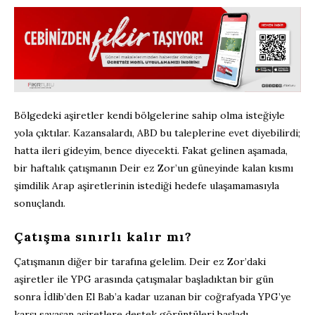
Bölgedeki aşiretler kendi bölgelerine sahip olma isteğiyle
yola çıktılar. Kazansalardı, ABD bu taleplerine evet diyebilirdi;
hatta ileri gideyim, bence diyecekti. Fakat gelinen aşamada,
bir haftalık çatışmanın Deir ez Zor’un güneyinde kalan kısmı
şimdilik Arap aşiretlerinin istediği hedefe ulaşamamasıyla
sonuçlandı.
Çatışma sınırlı kalır mı?
Çatışmanın diğer bir tarafına gelelim. Deir ez Zor’daki
aşiretler ile YPG arasında çatışmalar başladıktan bir gün
sonra İdlib’den El Bab’a kadar uzanan bir coğrafyada YPG’ye
karşı savaşan aşiretlere destek görüntüleri başladı.