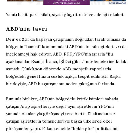
Yanıtı basit; para, silah, siyasi güç, otorite ve aile içi rekabet.
ABD’nin tavrı
Deir ez Zor’da başlayan çatışmanın doğrudan tarafı olmasa da
bölgenin “hamisi” konumundaki ABD’nin bu süreçteki tavrı da
incelenmeyi hak ediyor. ABD, PKK/YPG’nin ısrarla “Bu
ayaklananlar Esadçı, İrancı, İŞİDci gibi…” nitelemelerine kulak
asmadı. Çünkü son dönemde ABD menşeili raporlarda
bölgedeki genel huzursuzluk açıkça tespit edilmişti. Başka
bir deyişle, ABD bu çatışmanın neden çıktığının farkında.
Bununla birlikte, ABD’nin bölgedeki kritik isimleri sahada
çatışan Arap aşiretleriyle değil, aynı aşiretlerin YPG’nin
yanında olanlarıyla görüşmeyi tercih etti. El altından ise
çatışan aşiretlerin temsilcileriyle başka ülkelerde özel
görüşmeler yaptı. Fakat temelde “bekle gör” politikasını