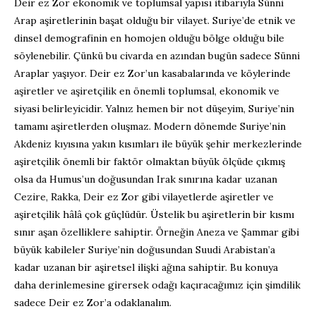
Deir ez Zor ekonomik ve toplumsal yapısı itibarıyla Sünni
Arap aşiretlerinin başat olduğu bir vilayet. Suriye’de etnik ve
dinsel demografinin en homojen olduğu bölge olduğu bile
söylenebilir. Çünkü bu civarda en azından bugün sadece Sünni
Araplar yaşıyor. Deir ez Zor’un kasabalarında ve köylerinde
aşiretler ve aşiretçilik en önemli toplumsal, ekonomik ve
siyasi belirleyicidir. Yalnız hemen bir not düşeyim, Suriye’nin
tamamı aşiretlerden oluşmaz. Modern dönemde Suriye’nin
Akdeniz kıyısına yakın kısımları ile büyük şehir merkezlerinde
aşiretçilik önemli bir faktör olmaktan büyük ölçüde çıkmış
olsa da Humus’un doğusundan Irak sınırına kadar uzanan
Cezire, Rakka, Deir ez Zor gibi vilayetlerde aşiretler ve
aşiretçilik hâlâ çok güçlüdür. Üstelik bu aşiretlerin bir kısmı
sınır aşan özelliklere sahiptir. Örneğin Aneza ve Şammar gibi
büyük kabileler Suriye’nin doğusundan Suudi Arabistan’a
kadar uzanan bir aşiretsel ilişki ağına sahiptir. Bu konuya
daha derinlemesine girersek odağı kaçıracağımız için şimdilik
sadece Deir ez Zor’a odaklanalım.