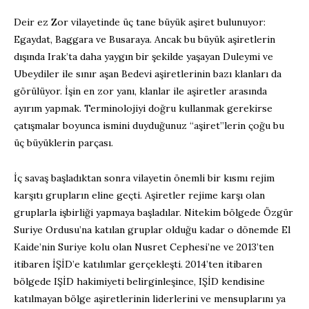
Deir ez Zor vilayetinde üç tane büyük aşiret bulunuyor:
Egaydat, Baggara ve Busaraya. Ancak bu büyük aşiretlerin
dışında Irak’ta daha yaygın bir şekilde yaşayan Duleymi ve
Ubeydiler ile sınır aşan Bedevi aşiretlerinin bazı klanları da
görülüyor. İşin en zor yanı, klanlar ile aşiretler arasında
ayırım yapmak. Terminolojiyi doğru kullanmak gerekirse
çatışmalar boyunca ismini duyduğunuz “aşiret”lerin çoğu bu
üç büyüklerin parçası.
İç savaş başladıktan sonra vilayetin önemli bir kısmı rejim
karşıtı grupların eline geçti. Aşiretler rejime karşı olan
gruplarla işbirliği yapmaya başladılar. Nitekim bölgede Özgür
Suriye Ordusu’na katılan gruplar olduğu kadar o dönemde El
Kaide’nin Suriye kolu olan Nusret Cephesi’ne ve 2013’ten
itibaren İŞİD’e katılımlar gerçekleşti. 2014’ten itibaren
bölgede IŞİD hakimiyeti belirginleşince, IŞİD kendisine
katılmayan bölge aşiretlerinin liderlerini ve mensuplarını ya