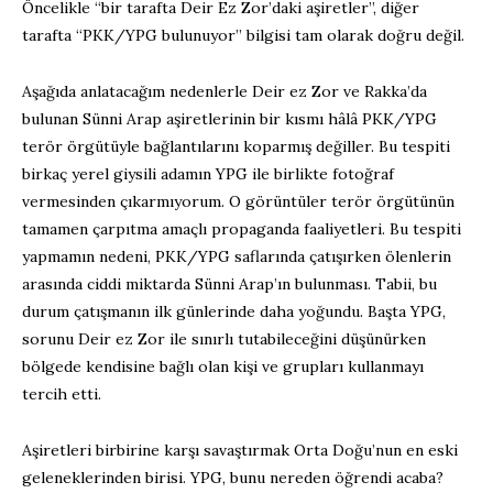
Öncelikle “bir tarafta Deir Ez Zor’daki aşiretler”, diğer
tarafta “PKK/YPG bulunuyor” bilgisi tam olarak doğru değil.
Aşağıda anlatacağım nedenlerle Deir ez Zor ve Rakka’da
bulunan Sünni Arap aşiretlerinin bir kısmı hâlâ PKK/YPG
terör örgütüyle bağlantılarını koparmış değiller. Bu tespiti
birkaç yerel giysili adamın YPG ile birlikte fotoğraf
vermesinden çıkarmıyorum. O görüntüler terör örgütünün
tamamen çarpıtma amaçlı propaganda faaliyetleri. Bu tespiti
yapmamın nedeni, PKK/YPG saflarında çatışırken ölenlerin
arasında ciddi miktarda Sünni Arap’ın bulunması. Tabii, bu
durum çatışmanın ilk günlerinde daha yoğundu. Başta YPG,
sorunu Deir ez Zor ile sınırlı tutabileceğini düşünürken
bölgede kendisine bağlı olan kişi ve grupları kullanmayı
tercih etti.
Aşiretleri birbirine karşı savaştırmak Orta Doğu’nun en eski
geleneklerinden birisi. YPG, bunu nereden öğrendi acaba?