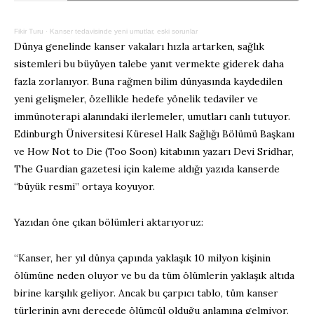
Fikir Turu
·
Kanser tedavisinde yeni umutlar, eski sorunlar
Dünya genelinde kanser vakaları hızla artarken, sağlık
sistemleri bu büyüyen talebe yanıt vermekte giderek daha
fazla zorlanıyor. Buna rağmen bilim dünyasında kaydedilen
yeni gelişmeler, özellikle hedefe yönelik tedaviler ve
immünoterapi alanındaki ilerlemeler, umutları canlı tutuyor.
Edinburgh Üniversitesi Küresel Halk Sağlığı Bölümü Başkanı
ve How Not to Die (Too Soon) kitabının yazarı Devi Sridhar,
The Guardian gazetesi için kaleme aldığı yazıda kanserde
“büyük resmi” ortaya koyuyor.
Yazıdan öne çıkan bölümleri aktarıyoruz:
“Kanser, her yıl dünya çapında yaklaşık 10 milyon kişinin
ölümüne neden oluyor ve bu da tüm ölümlerin yaklaşık altıda
birine karşılık geliyor. Ancak bu çarpıcı tablo, tüm kanser
türlerinin aynı derecede ölümcül olduğu anlamına gelmiyor.