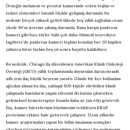
Örneğin melanom ve prostat kanserinde erken teşhis ve
tedavi yöntemleri önemli ölçüde gelişmiş durumda; bu
nedenle birçok yüksek gelirli ülkede beş yıllık sağkalım oranı
yüzde 90’ın üzerine çıkmış durumda. Buna karşın pankreas
kanseri gibi bazı türler hâlâ çok daha ölümcül seyrediyor.
İngiltere’de pankreas kanseri teşhisi konulan her 20 kişiden
yalnızca biraz fazlası beş yıl sonra hayatta kalabiliyor.
Bu nedenle, Chicago’da düzenlenen Amerikan Klinik Onkoloji
Derneği (ASCO) yıllık toplantısında duyurulan daraxonrasib
adlı yeni ilaç büyük heyecan yarattı. Günde bir kez kullanılan
ağızdan alınan bu ilaç, yaklaşık 500 kişiyle yürütülen klinik
çalışmada hastaların yaşam süresini iki katına çıkarırken
geleneksel kemoterapiye kıyasla daha az yan etki gösterdi.
İlaç, kanser hücrelerinin büyümesini tetikleyen KRAS
proteinini etkisiz hale getirerek çalışıyor. Uzun yıllardır
kanser araştırmaları yapan bir bilim insanının sonuçları
okurken gözyaşlarını tutamadığını söylemesi, bu gelişmenin