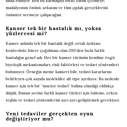
iddia ediliyor. Ben bu karmaşayı biraz olsun çözmeye;
madalyonun önünü, arkasını ve tüm çıplak gerçeklerini
önünüze sermeye çalışacağım.
Kanser tek bir hastalık mı, yoksa
yüzlercesi mi?
Kanser aslında tek bir hastalık değil; ortak noktası
kontrolsüz hücre çoğalması olan 200’den fazla farklı
hastalığın genel adı. Her bir kanser türünün kendine özgü
biyolojik mekanizmaları, risk faktörleri ve tedavi yöntemleri
bulunuyor. Örneğin meme kanseri bile, tedavi kararlarını
belirleyen çok sayıda moleküler alt tipe ayrılıyor. Bu nedenle
kanser için tek bir “mucize tedavi” bulma olasılığı oldukça
düşük. Bunun yerine farklı kanser türleri için önleme, erken
teşhis ve tedavi yöntemlerini ayrı ayrı geliştirmek gerekiyor.
Yeni tedaviler gerçekten oyun
değiştiriyor mu?