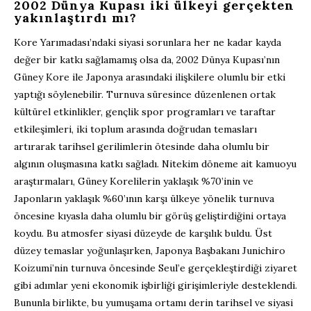
2002 Dünya Kupası iki ülkeyi gerçekten
yakınlaştırdı mı?
Kore Yarımadası’ndaki siyasi sorunlara her ne kadar kayda
değer bir katkı sağlamamış olsa da, 2002 Dünya Kupası’nın
Güney Kore ile Japonya arasındaki ilişkilere olumlu bir etki
yaptığı söylenebilir. Turnuva süresince düzenlenen ortak
kültürel etkinlikler, gençlik spor programları ve taraftar
etkileşimleri, iki toplum arasında doğrudan temasları
artırarak tarihsel gerilimlerin ötesinde daha olumlu bir
algının oluşmasına katkı sağladı. Nitekim döneme ait kamuoyu
araştırmaları, Güney Korelilerin yaklaşık %70’inin ve
Japonların yaklaşık %60’ının karşı ülkeye yönelik turnuva
öncesine kıyasla daha olumlu bir görüş geliştirdiğini ortaya
koydu. Bu atmosfer siyasi düzeyde de karşılık buldu. Üst
düzey temaslar yoğunlaşırken, Japonya Başbakanı Junichiro
Koizumi’nin turnuva öncesinde Seul’e gerçekleştirdiği ziyaret
gibi adımlar yeni ekonomik işbirliği girişimleriyle desteklendi.
Bununla birlikte, bu yumuşama ortamı derin tarihsel ve siyasi