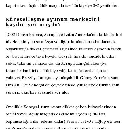
kapatırken, üçüncülük maçında ise Türkiye’ye 3-2 yenildiler.
Küreselleşme oyunun merkezini
kaydırıyor muydu?
2002 Dünya Kupası, Avrupa ve Latin Amerika’nın köklü futbol
ülkelerinin yanı sıra Asya ve diğer kıtalardan takımların da
başarılarıyla dikkat çekmesi sayesinde küreselleşmenin farklı
bir boyutunu ortaya koydu. Çeyrek finalde mücadele eden
sekiz takımın yalnızca dördü Avrupa’dan gelirken (bu
takımlardan biri de Türkiye’ydi), Latin Amerika’dan ise
yalnızca Brezilya bu aşamaya ulaşabildi. Güney Kore’nin yanı
sıra ABD ve Senegal de çeyrek finale yükselerek turnuvanın
sürpriz ekipleri arasında yer aldı.
Özellikle Senegal, turnuvanın dikkat çeken hikayelerinden
birini yazdı. Açılış maçında eski sömürgecisi (1960’da
bağımsızlığını ilan edene kadar) Fransa’yı 1-0 mağlup etmesi
ve Fransa’nın da turnuvayı ilk turda galibiyet alamadan