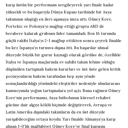
karşı üstün bir performans sergileyerek yarı finale kadar
yükseldi ve bu başarıyla Dünya Kupası tarihinde bir Asya
takımının ulaştığı en ileri aşamaya imza attı. Güney Kore,
Portekiz ve Polonya’yı mağlup ettiği grupta ABD ile
berabere kalarak grubunu lider tamamladı. Son 16 turunda
güçlü rakibi İtalya’yı 2-1 mağlup ettikten sonra çeyrek finalde
bu kez İspanya’yı turnuva dışına itti. Bu başarılar ulusal
düzeyde büyük bir gurur kaynağı olarak görülse de, özellikle
İtalya ve İspanya maçlarında ev sahibi takım lehine olduğu
düşünülen tartışmalı hakem kararları ve üst üste gelen kritik
pozisyonların hakem tarafından hep aynı yönde
sonuçlandırıldığı yönündeki eleştiriler nedeniyle uluslararası
kamuoyunda yoğun tartışmalara yol açtı. Buna rağmen Güney
Kore’nin performansı, Asya futbolunun küresel rekabet
gücüne dair algıyı köklü biçimde değiştirerek, Avrupa ve
Latin Amerika dışındaki takımların da en üst düzeyde
yarışabileceğini ortaya koydu. Yarı finalde Almanya’ya karşı
alınan 1-0’lık mağlubiyet Güney Kore’ye final kapısını