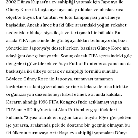
2002 Dünya Kupası’na ev sahipliği yapmak için Japonya ile
Güney Kore ilk başta ayrı ayrı aday oldular ve uluslararası
ölçekte büyük bir tanıtım ve lobi kampanyası yürütmeye
başladılar. Ancak süreç bu iki ülke arasındaki yoğun rekabet
nedeniyle oldukça siyasileşti ve tartışmalı bir hâl aldı. Bu
arada FIFA içerisinde de görüş ayrılıkları bulunuyordu; bazı
yöneticiler Japonya’yı desteklerken, bazıları Güney Kore’nin
adaylığını öne çıkarıyordu. Sonuç olarak FIFA içerisindeki güç
dengeleri gözetilerek ve Asya Futbol Konfederasyonu’nun da
baskısıyla iki ülkeye ortak ev sahipliği formülü sunuldu.
Böylece Güney Kore ile Japonya, turnuvayı tamamen
kaybetme riskini göze almak yerine isteksiz de olsa birlikte
organizasyon düzenlemeyi kabul etmek zorunda kaldılar.
Kararın alındığı 1996 FIFA Kongresi’nde açıklamayı yapan
FIFA’nın ABD’li yöneticisi Alan Rothenberg şu ifadeleri
kullandı: “Siyasi olarak en uygun karar buydu. Eğer gerçekten
işe yararsa, aralarında pek de dostane bir geçmiş olmayan bu
iki ülkenin turnuvaya ortaklaşa ev sahipliği yapmaları Dünya