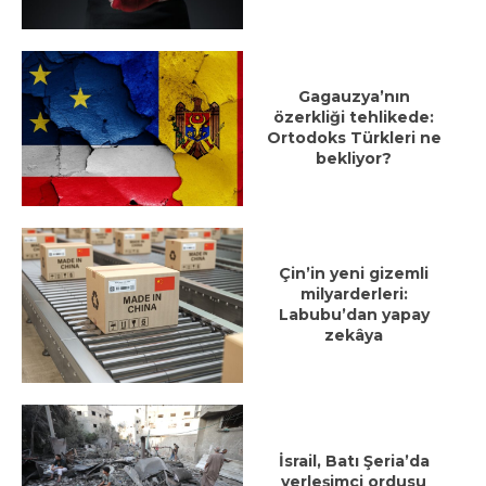
Gagauzya’nın
özerkliği tehlikede:
Ortodoks Türkleri ne
bekliyor?
Çin’in yeni gizemli
milyarderleri:
Labubu’dan yapay
zekâya
İsrail, Batı Şeria’da
yerleşimci ordusu