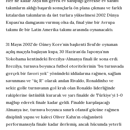
Her ne kadar Asya’nın gerek ev sahipliği gerekse ev sahibi
takımların aldığı başarılı sonuçlarla ön plana çıkması ve farklı
kıtalardan takımların da üst turlara yükselmesi 2002 Dünya
Kupası’na damgasını vurmuş olsa da, final yine bir Avrupa
takımı ile bir Latin Amerika takımı arasında oynanacaktı.
31 Mayıs 2002’de Güney Kore’nin başkenti Seul’de oynanan
açılış maçıyla başlayan kupa, 30 Haziran’da Japonya’nın
Yokohama kentindeki Brezilya-Almanya finali ile sona erdi.
Brezilya, turnuva boyunca futbol otoritelerinin “bu turnuvada
gerçek bir favori yok” yönündeki iddialarına rağmen, sağlam
savunması ve “üç R” olarak anılan Rivaldo, Ronaldinho ve
sekiz golle turnuvanın gol kralı olan Ronaldo liderliğinde
rakiplerine üstünlük kurarak ve yarı finalde de Türkiye’yi 1-0
mağlup ederek finale kadar geldi. Finalde karşılaşacağı
Almanya ise, turnuva boyunca sınırlı ofansif gücüne rağmen
disiplinli yapısı ve kaleci Oliver Kahn’ın olağanüstü
performansıyla finale kadar ilerlemiş, ancak hücumda yeterli