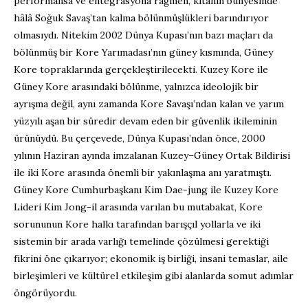
performansa ve entegrasyona rağmen, kıtanın bünyesinde
hâlâ Soğuk Savaş’tan kalma bölünmüşlükleri barındırıyor
olmasıydı. Nitekim 2002 Dünya Kupası’nın bazı maçları da
bölünmüş bir Kore Yarımadası’nın güney kısmında, Güney
Kore topraklarında gerçekleştirilecekti. Kuzey Kore ile
Güney Kore arasındaki bölünme, yalnızca ideolojik bir
ayrışma değil, aynı zamanda Kore Savaşı’ndan kalan ve yarım
yüzyılı aşan bir süredir devam eden bir güvenlik ikileminin
ürünüydü. Bu çerçevede, Dünya Kupası’ndan önce, 2000
yılının Haziran ayında imzalanan Kuzey–Güney Ortak Bildirisi
ile iki Kore arasında önemli bir yakınlaşma anı yaratmıştı.
Güney Kore Cumhurbaşkanı Kim Dae-jung ile Kuzey Kore
Lideri Kim Jong-il arasında varılan bu mutabakat, Kore
sorununun Kore halkı tarafından barışçıl yollarla ve iki
sistemin bir arada varlığı temelinde çözülmesi gerektiği
fikrini öne çıkarıyor; ekonomik iş birliği, insani temaslar, aile
birleşimleri ve kültürel etkileşim gibi alanlarda somut adımlar
öngörüyordu.