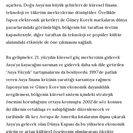
açarken, Doğu Asya’nın büyük şehirleri de küresel finans,
teknoloji ve tüketim merkezlerine dönüştüler. Özellikle
Japon elektronik şirketleri ile Güney Koreli markaların dünya
pazarlarındaki görünürlüğü, bölgenin bir taraftan üretim
kapasitesiyle, diğer taraftan da teknoloji ve popüler kültür
alanındaki etkisiyle de öne çıkmasını sağladı.
Bu gelişmeler, 21. yüzyılın küresel güç merkezinin giderek
Asya’ya kayacağını savunan ve giderek daha sık dile getirilen
“Asya Yüzyılı” tartışmalarını da besliyordu. 1997’de patlak
veren Asya finans krizinin yarattığı sarsıntıya rağmen
Japonya’nın ve Güney Kore’nin ekonomik dayanıklılık
sergilemesi, bölgenin küresel sistem içindeki stratejik
önemini koruduğunu ortaya koymuştu. 2002’de söz konusu
iki ülkenin ortaklaşa ev sahipliğinde düzenlenecek ve
tarihinde ilk kez Avrupa ile Amerika kıtalarının dışına çıkarak
Asya’ya gelecek olan Dünya Kupası da bu yükselen ekonomik
gücün ve artan kültürel özgüvenin uluslararası ölçekte