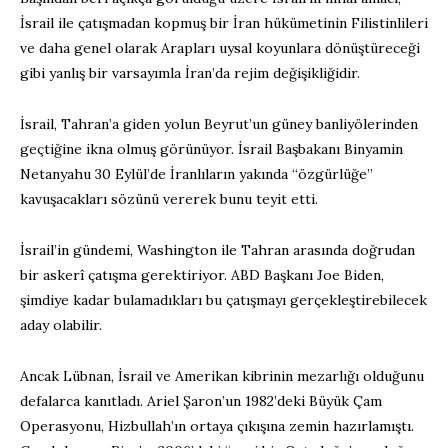
İsrail ile çatışmadan kopmuş bir İran hükümetinin Filistinlileri
ve daha genel olarak Arapları uysal koyunlara dönüştüreceği
gibi yanlış bir varsayımla İran’da rejim değişikliğidir.
İsrail, Tahran’a giden yolun Beyrut’un güney banliyölerinden
geçtiğine ikna olmuş görünüyor. İsrail Başbakanı Binyamin
Netanyahu 30 Eylül’de İranlıların yakında “özgürlüğe”
kavuşacakları sözünü vererek bunu teyit etti.
İsrail’in gündemi, Washington ile Tahran arasında doğrudan
bir askerî çatışma gerektiriyor. ABD Başkanı Joe Biden,
şimdiye kadar bulamadıkları bu çatışmayı gerçekleştirebilecek
aday olabilir.
Ancak Lübnan, İsrail ve Amerikan kibrinin mezarlığı olduğunu
defalarca kanıtladı. Ariel Şaron’un 1982’deki Büyük Çam
Operasyonu, Hizbullah’ın ortaya çıkışına zemin hazırlamıştı.