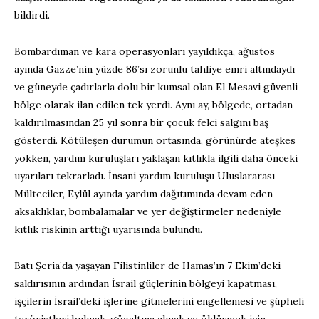
bildirdi.
Bombardıman ve kara operasyonları yayıldıkça, ağustos
ayında Gazze’nin yüzde 86’sı zorunlu tahliye emri altındaydı
ve güneyde çadırlarla dolu bir kumsal olan El Mesavi güvenli
bölge olarak ilan edilen tek yerdi. Aynı ay, bölgede, ortadan
kaldırılmasından 25 yıl sonra bir çocuk felci salgını baş
gösterdi. Kötüleşen durumun ortasında, görünürde ateşkes
yokken, yardım kuruluşları yaklaşan kıtlıkla ilgili daha önceki
uyarıları tekrarladı. İnsani yardım kuruluşu Uluslararası
Mülteciler, Eylül ayında yardım dağıtımında devam eden
aksaklıklar, bombalamalar ve yer değiştirmeler nedeniyle
kıtlık riskinin arttığı uyarısında bulundu.
Batı Şeria’da yaşayan Filistinliler de Hamas’ın 7 Ekim’deki
saldırısının ardından İsrail güçlerinin bölgeyi kapatması,
işçilerin İsrail’deki işlerine gitmelerini engellemesi ve şüpheli
teröristleri bulmak, gözaltına almak ve öldürmek için