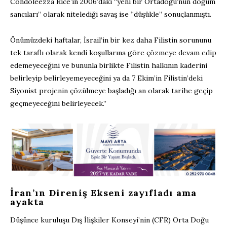
Condoleezza Rice’ın 2006’daki “yeni bir Ortadoğu’nun doğum
sancıları” olarak nitelediği savaş ise “düşükle” sonuçlanmıştı.
Önümüzdeki haftalar, İsrail’in bir kez daha Filistin sorununu
tek taraflı olarak kendi koşullarına göre çözmeye devam edip
edemeyeceğini ve bununla birlikte Filistin halkının kaderini
belirleyip belirleyemeyeceğini ya da 7 Ekim’in Filistin’deki
Siyonist projenin çözülmeye başladığı an olarak tarihe geçip
geçmeyeceğini belirleyecek.”
İran’ın Direniş Ekseni zayıfladı ama
ayakta
Düşünce kuruluşu Dış İlişkiler Konseyi’nin (CFR) Orta Doğu