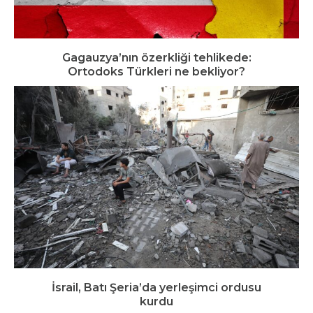
Gagauzya’nın özerkliği tehlikede:
Ortodoks Türkleri ne bekliyor?
İsrail, Batı Şeria’da yerleşimci ordusu
kurdu