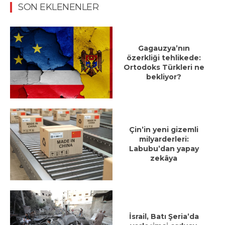
SON EKLENENLER
Gagauzya’nın
özerkliği tehlikede:
Ortodoks Türkleri ne
bekliyor?
Çin’in yeni gizemli
milyarderleri:
Labubu’dan yapay
zekâya
İsrail, Batı Şeria’da