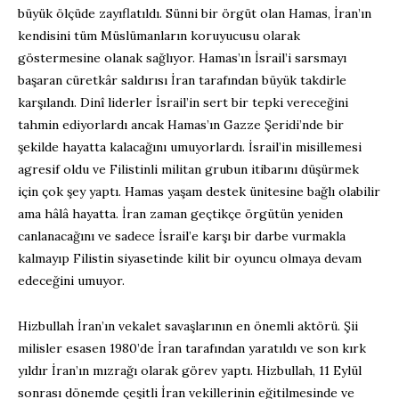
büyük ölçüde zayıflatıldı. Sünni bir örgüt olan Hamas, İran’ın
kendisini tüm Müslümanların koruyucusu olarak
göstermesine olanak sağlıyor. Hamas’ın İsrail’i sarsmayı
başaran cüretkâr saldırısı İran tarafından büyük takdirle
karşılandı. Dinî liderler İsrail’in sert bir tepki vereceğini
tahmin ediyorlardı ancak Hamas’ın Gazze Şeridi’nde bir
şekilde hayatta kalacağını umuyorlardı. İsrail’in misillemesi
agresif oldu ve Filistinli militan grubun itibarını düşürmek
için çok şey yaptı. Hamas yaşam destek ünitesine bağlı olabilir
ama hâlâ hayatta. İran zaman geçtikçe örgütün yeniden
canlanacağını ve sadece İsrail’e karşı bir darbe vurmakla
kalmayıp Filistin siyasetinde kilit bir oyuncu olmaya devam
edeceğini umuyor.
Hizbullah İran’ın vekalet savaşlarının en önemli aktörü. Şii
milisler esasen 1980’de İran tarafından yaratıldı ve son kırk
yıldır İran’ın mızrağı olarak görev yaptı. Hizbullah, 11 Eylül
sonrası dönemde çeşitli İran vekillerinin eğitilmesinde ve