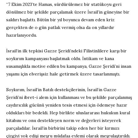
“7 Ekim 2023’te Hamas, sürdürülemez bir statükoyu geri
dönülmez bir şekilde parçalamak üzere İsrail’in güneyine bir
saldırı başlattı. Bütün bir yıl boyunca devam eden kriz
gerçekten de o gün patlak vermiş olsa da on yıllardır
hazırlanıyordu.
İsrail’in ilk tepkisi Gazze Şeridi’ndeki Filistinlilere karşı bir
soykırım kampanyası başlatmak oldu. İntikam ve kana
susamışlıkla motive edilen bu kampanya, Gazze Şeridi’ni insan
yaşamı için elverişsiz hale getirmek üzere tasarlanmıştı.
Soykırım, İsrail’in Batılı destekçilerinin, İsrail’in Gazze
Şeridi’ni ibret-i alem için kullanması ve bu şekilde parçalanmış
caydırıcılık gücünü yeniden tesis etmesi için ödemeye hazır
oldukları bir bedeldi. Hep birlikte uluslararası hukukun kural
kitabını ve onu destekleyen norm ve değerleri isteyerek
parçaladılar. İsrail’in birbirini takip eden her bir kırmızı
çizgiyi yok edişi meşru müdafaa eylemi olarak meşrulaştırıldı.