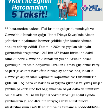
36 hastaneden sadece 17’si kısmen çalışır durumdaydı ve
Gazze’deki binaların çoğu, İkinci Dünya Savaşı’nda Alman
şehirlerinin yıkımına benzer şekilde ağır bombardıman
sonucu tahrip edildi. Temmuz 2024’te yapılan bir uydu
görüntüsü araştırması, 215 bin 137 konut birimi de dahil
olmak üzere Gazze’deki binaların yüzde 63’ünün hasar
gördüğünü tahmin ediyordu. İsrail’in Hamas güçlerine karşı
başlattığı askerî harekâtın birkaç ay sonrasında, İsrail’in
Gazze’ye açılan sınır kapılarını kapatması ve Filistinlilerin
gıda, su, ilaç, para ve barınak arayışına girmesi ve yavaş ulaşan
yardım paketlerine bel bağlamasıyla hayat daha da umutsuz
bir hal aldı. BM İnsani İşler Koordinatörlüğü Eylül ayında
yardımların yüzde 46’sının ihtiyaç sahibi Filistinlilere
ulaştırılmasının engellendiğini ya da tamamen reddedildiğini