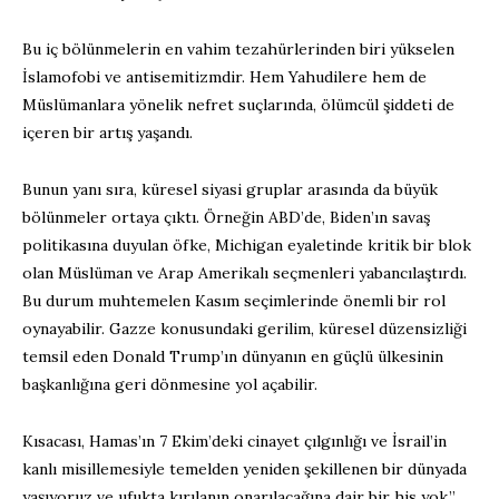
Bu iç bölünmelerin en vahim tezahürlerinden biri yükselen
İslamofobi ve antisemitizmdir. Hem Yahudilere hem de
Müslümanlara yönelik nefret suçlarında, ölümcül şiddeti de
içeren bir artış yaşandı.
Bunun yanı sıra, küresel siyasi gruplar arasında da büyük
bölünmeler ortaya çıktı. Örneğin ABD’de, Biden’ın savaş
politikasına duyulan öfke, Michigan eyaletinde kritik bir blok
olan Müslüman ve Arap Amerikalı seçmenleri yabancılaştırdı.
Bu durum muhtemelen Kasım seçimlerinde önemli bir rol
oynayabilir. Gazze konusundaki gerilim, küresel düzensizliği
temsil eden Donald Trump’ın dünyanın en güçlü ülkesinin
başkanlığına geri dönmesine yol açabilir.
Kısacası, Hamas’ın 7 Ekim’deki cinayet çılgınlığı ve İsrail’in
kanlı misillemesiyle temelden yeniden şekillenen bir dünyada
yaşıyoruz ve ufukta kırılanın onarılacağına dair bir his yok.”