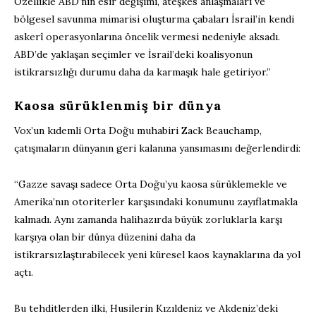
Özellikle ABD’nin esir değişimi, ateşkes anlaşmaları ve
bölgesel savunma mimarisi oluşturma çabaları İsrail’in kendi
askerî operasyonlarına öncelik vermesi nedeniyle aksadı.
ABD’de yaklaşan seçimler ve İsrail’deki koalisyonun
istikrarsızlığı durumu daha da karmaşık hale getiriyor.”
Kaosa sürüklenmiş bir dünya
Vox’un kıdemli Orta Doğu muhabiri Zack Beauchamp,
çatışmaların dünyanın geri kalanına yansımasını değerlendirdi:
“Gazze savaşı sadece Orta Doğu’yu kaosa sürüklemekle ve
Amerika’nın otoriterler karşısındaki konumunu zayıflatmakla
kalmadı. Aynı zamanda halihazırda büyük zorluklarla karşı
karşıya olan bir dünya düzenini daha da
istikrarsızlaştırabilecek yeni küresel kaos kaynaklarına da yol
açtı.
Bu tehditlerden ilki, Husilerin Kızıldeniz ve Akdeniz’deki