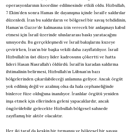
operasyonlarının koordine edilmesinde etkili oldu. Hizbullah,
7 Ekim’den sonra Hamas ile dayanışma içinde İsrail’e saldırılar
düzenledi. İran bu saldırıların ve bölgesel bir savaş tehdidinin,
Hamas’ın Gazze’de kalmasına izin verecek bir anlaşmayı kabul
etmesi için İsrail üzerinde uluslararası baskı yaratacağını
umuyordu. Bu gerçekleşmedi ve İsrail bakışlarını kuzeye
çevirirken, İran’ın bir başka vekili daha zayıflatılıyor. İsrail
Hizbullah’ın üst düzey lider kadrosunu çökertti ve hatta
lideri Hasan Nasrallah’ı öldürdü. İsrail’in karadan saldırma
ihtimalinin belirmesi, Hizbullah’ın Lübnan’ın bazı
bölgelerinden çıkarılabileceği anlamına geliyor. Ancak örgüt
yok edilmiş değil ve azalmış olsa da hala cephaneliğinde
binlerce füze olduğuna inanılıyor. İranlılar örgütü yeniden
inşa etmek için ellerinden geleni yapacaklardır, ancak
öngörülebilir gelecekte Hizbullah bölgesel sahnede
zayıflamış bir aktör olacaktır.
Her iki taraf da keskin bir tırmanışı ve bölgesel bir savaşı