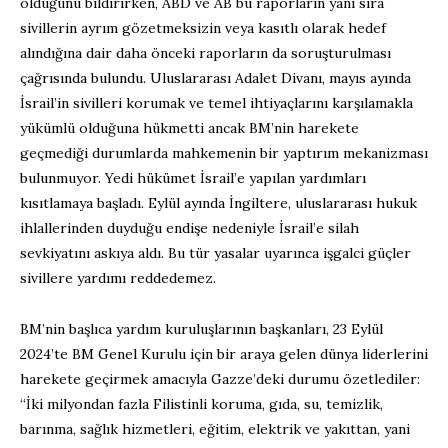
öldüğünü bildirirken, ABD ve AB bu raporların yanı sıra
sivillerin ayrım gözetmeksizin veya kasıtlı olarak hedef
alındığına dair daha önceki raporların da soruşturulması
çağrısında bulundu. Uluslararası Adalet Divanı, mayıs ayında
İsrail’in sivilleri korumak ve temel ihtiyaçlarını karşılamakla
yükümlü olduğuna hükmetti ancak BM’nin harekete
geçmediği durumlarda mahkemenin bir yaptırım mekanizması
bulunmuyor. Yedi hükümet İsrail’e yapılan yardımları
kısıtlamaya başladı. Eylül ayında İngiltere, uluslararası hukuk
ihlallerinden duyduğu endişe nedeniyle İsrail’e silah
sevkiyatını askıya aldı. Bu tür yasalar uyarınca işgalci güçler
sivillere yardımı reddedemez.
BM’nin başlıca yardım kuruluşlarının başkanları, 23 Eylül
2024’te BM Genel Kurulu için bir araya gelen dünya liderlerini
harekete geçirmek amacıyla Gazze’deki durumu özetlediler:
“İki milyondan fazla Filistinli koruma, gıda, su, temizlik,
barınma, sağlık hizmetleri, eğitim, elektrik ve yakıttan, yani