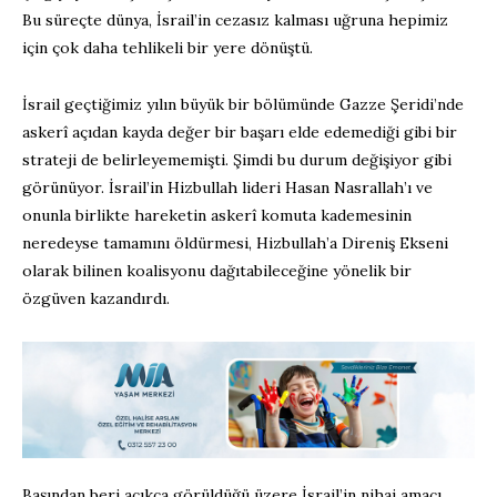
Bu süreçte dünya, İsrail’in cezasız kalması uğruna hepimiz
için çok daha tehlikeli bir yere dönüştü.
İsrail geçtiğimiz yılın büyük bir bölümünde Gazze Şeridi’nde
askerî açıdan kayda değer bir başarı elde edemediği gibi bir
strateji de belirleyememişti. Şimdi bu durum değişiyor gibi
görünüyor. İsrail’in Hizbullah lideri Hasan Nasrallah’ı ve
onunla birlikte hareketin askerî komuta kademesinin
neredeyse tamamını öldürmesi, Hizbullah’a Direniş Ekseni
olarak bilinen koalisyonu dağıtabileceğine yönelik bir
özgüven kazandırdı.
Başından beri açıkça görüldüğü üzere İsrail’in nihai amacı,