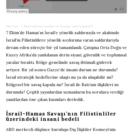
Fikir Turu
·
7 Ekim saldırıları tarafları ve dünyayı nasıl değiştirdi?
7 Ekim’de Hamas’ın İsrail’e yönelik saldırısıyla ve akabinde
İsrail’in Filistinlilere yönelik soykırıma varan saldırılarıyla
devam eden süreçte bir yıl tamamlandı. Çatışma Orta Doğu ve
Kuzey Afrika’da yankılanan derin siyasi, güvenlik ve toplumsal
yaralar bıraktı. Bölge genelinde savaş ihtimali giderek
artıyor. Bir yıl sonra Gazze’de insani durum ne durumda?
İsrail stratejik hedeflerine ulaştı mı ya da ulaşabilir mi?
Bölgesel bir savaş kapıda mı? İsrail ile Batı’nın ilişkileri ne
durumda? Çeşitli yayınlardan uzmanların bu sorulara verdiği
yanıtlardan öne çıkan kısımları derledik.
İsrail-Hamas Savaşı’nın Filistinliler
üzerindeki insani bedeli
ABD merkezli düşünce kuruluşu Dış İlişkiler Konseyi’nin