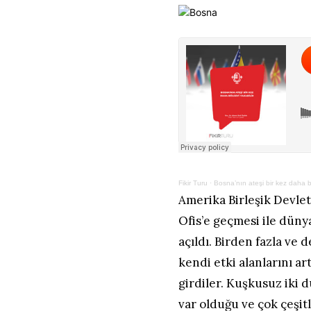
Fikir Turu
·
Bosna’nın ateşi bir kez daha b
Amerika Birleşik Devlet
Ofis’e geçmesi ile düny
açıldı. Birden fazla ve 
kendi etki alanlarını ar
girdiler. Kuşkusuz iki d
var olduğu ve çok çeşit