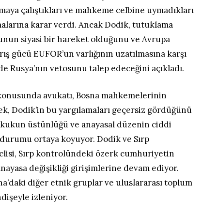
amaya çalıştıkları ve mahkeme celbine uymadıkları
alarına karar verdi. Ancak Dodik, tutuklama
unun siyasi bir hareket olduğunu ve Avrupa
barış gücü EUFOR’un varlığının uzatılmasına karşı
e Rusya’nın vetosunu talep edeceğini açıkladı.
 konusunda avukatı, Bosna mahkemelerinin
k, Dodik’in bu yargılamaları geçersiz gördüğünü
hukukun üstünlüğü ve anayasal düzenin ciddi
r durumu ortaya koyuyor. Dodik ve Sırp
lisi, Sırp kontrolündeki özerk cumhuriyetin
anayasa değişikliği girişimlerine devam ediyor.
a’daki diğer etnik gruplar ve uluslararası toplum
dişeyle izleniyor.