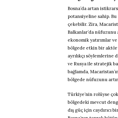
Bosna’da artan istikrar
potansiyeline sahip. Bu
çekebilir. Zira, Macari
Balkanlar’da nüfuzunu a
ekonomik yatırımlar ve 
bölgede etkin bir aktör
ayrılıkçı söylemlerine 
ve Rusya ile stratejik 
bağlamda, Macaristan’ı
bölgede nüfuzunu artır
Türkiye’nin rolüyse çok 
bölgedeki mevcut denge
dış güç için caydırıcı b