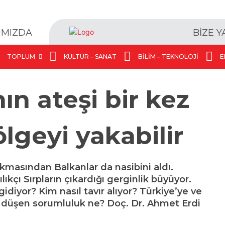
BİZE 
IMIZDA
TOPLUM
KÜLTÜR – SANAT
BILIM – TEKNOLOJI
E
ın ateşi bir kez
lgeyi yakabilir
ıkmasından Balkanlar da nasibini aldı.
ıkçı Sırpların çıkardığı gerginlik büyüyor.
diyor? Kim nasıl tavır alıyor? Türkiye’ye ve
a düşen sorumluluk ne? Doç. Dr. Ahmet Erdi