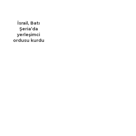
İsrail, Batı
Şeria’da
yerleşimci
ordusu kurdu