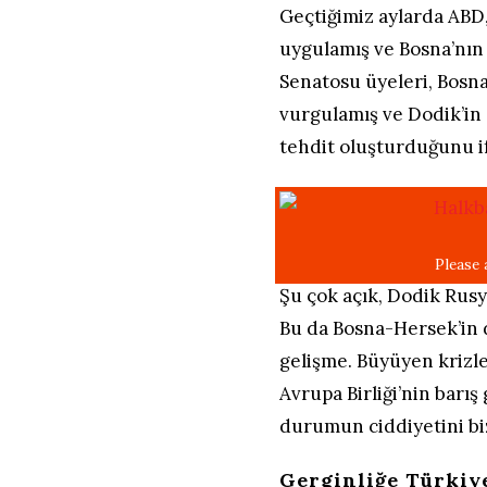
Geçtiğimiz aylarda ABD,
uygulamış ve Bosna’nın 
Senatosu üyeleri, Bosna
vurgulamış ve Dodik’in
tehdit oluşturduğunu if
Şu çok açık, Dodik Rusy
Bu da Bosna-Hersek’in d
gelişme. Büyüyen krizle
Avrupa Birliği’nin barı
durumun ciddiyetini biz
Gerginliğe Türkiy