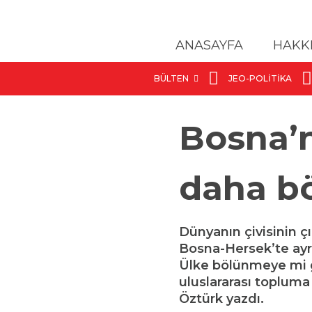
ANASAYFA
HAKK
BÜLTEN
JEO-POLITIKA
Bosna’n
daha bö
Dünyanın çivisinin ç
Bosna-Hersek’te ayrıl
Ülke bölünmeye mi gi
uluslararası toplum
Öztürk yazdı.