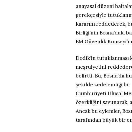
anayasal düzeni baltal
gerekçesiyle tutuklanm
kararını reddederek, b
Birliği’nin Bosna’daki 
BM Güvenlik Konseyi’nd
Dodik’in tutuklanması
meşruiyetini reddedere
belirtti. Bu, Bosna’da 
şekilde zedelendiği bi
Cumhuriyeti Ulusal Mec
özerkliğini savunarak, 
Ancak bu eylemler, Bosn
tarafından büyük bir en