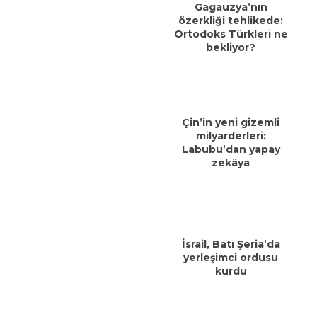
Gagauzya’nın
özerkliği tehlikede:
Ortodoks Türkleri ne
bekliyor?
Çin’in yeni gizemli
milyarderleri:
Labubu’dan yapay
zekâya
İsrail, Batı Şeria’da
yerleşimci ordusu
kurdu