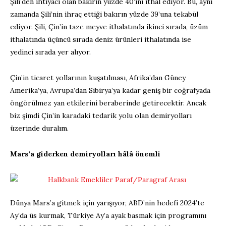
Şili’den ihtiyacı olan bakırın yüzde 40’ını ithal ediyor. Bu, aynı
zamanda Şili’nin ihraç ettiği bakırın yüzde 39’una tekabül
ediyor. Şili, Çin’in taze meyve ithalatında ikinci sırada, üzüm
ithalatında üçüncü sırada deniz ürünleri ithalatında ise
yedinci sırada yer alıyor.
Çin’in ticaret yollarının kuşatılması, Afrika’dan Güney
Amerika’ya, Avrupa’dan Sibirya’ya kadar geniş bir coğrafyada
öngörülmez yan etkilerini beraberinde getirecektir. Ancak
biz şimdi Çin’in karadaki tedarik yolu olan demiryolları
üzerinde duralım.
Mars’a giderken demiryolları hâlâ önemli
Dünya Mars’a gitmek için yarışıyor, ABD’nin hedefi 2024’te
Ay’da üs kurmak, Türkiye Ay’a ayak basmak için programını