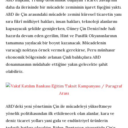
daha da ilerisinde bir mücadele zemininin işaret fişeğini yaktı.
ABD ile Çin arasındaki mücadele zemini küresel ticaretin yanı
sıra fikrî mülkiyet hakları, insan hakları, teknoloji alanlarını
kapsayacak şekilde genişlerken, Güney Çin Denizi’nde hali
hazırda devam eden gerilim, Hint ve Pasifik Okyanuslarının
tamamına yayılacak bir boyut kazanacak. Mücadelenin
varacağı noktaya örnek vermek gerekirse, Peru münhasır
ekonomik bölgesinde avlanan Çinli balıkçılara ABD
donanmasının müdahale ettiğine yakın gelecekte şahit
olabiliriz.
ABD’deki yeni yönetimin Çin ile mücadeleyi yükseltmeye
yönelik politikasından ilk etkilenecek olan alanlar, kara ve
deniz ticaret yolları yani gıda ve endüstriyel ürünlerin
tedarik hatları olacaktır. Biden, Pentagon ziyaretiyle Çin’e