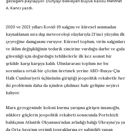
gezegeni paylaşıyor. Dünyayı bekleyen büyük kaosu Mehmet
A. Kancı yazdı.
2020 ve 2021 yılları Kovid-19 salgını ve küresel ısınmadan
kaynaklanan sıra dışı meteoroloji olaylarıyla 21’inci yüzyılın ilk
çeyreğine damgasını vuruyor. Küresel toplum, virüs salgınları
ve iklim değişikliğinin tedarik zincirine vurduğu darbe ve gıda
güvenliği için doğurduğu tehlikelerle ilk kez somut bir
şekilde karşı karşıya kaldı. Uluslararası toplum ise bu
sorunlara ortak bir çözüm üretmek yerine ABD-Rusya-Çin
Halk Cumhuriyeti üçlüsünün giriştiği jeopolitik rekabetle her
iki problemin daha da içinden çıkılmaz hale gelişine seyirci
kalıyor.
Mars gezegeninde koloni kurma yarışına girişen insanoğlu,
nükleer güçlerin jeopolitik rekabeti sonucunda Portekizli
balıkçının Atlantik Okyanusu’ndan avladığı balığı Ukrayna’ya ya
da Orta Asya’nın verimli topraklarına ev sahipliği yapan