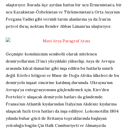
ulaştırıyor. Burada üçe ayrılan hattın bir ucu Ermenistan’a, bir
ucu Kazakistan-Özbekistan ve Türkmenistan’a Orta Asya’nın
Fergana Vadisi gibi verimli tarım alanlarına ya da İran’ın
petrol ihraç noktası Bender Abbas Limanı’na ulaştırıyor.
Geçmişte komünizmin sembolü olarak nitelenen
demiryollarının 21’inci yüzyıldaki yükselişi, Asya ile Avrupa
arasında kılcal damarlar gibi inşa edilen bu hatlarla sınırlı
değil. Körfez bölgesi ve Mısır ile Doğu Afrika ülkeleri de bu
demiryolu inşaat zincirine katılmış durumda. Ukrayna’nın
Avrupa’ya entegrasyonunu güçlendirmek için, Kiev’den
Portekiz’e ulaşacak demiryolu hatları da gündemde.
Fransa’nın Atlantik kıyılarından İtalya’nın Akdeniz kıyılarına
ulaşacak hızlı tren hatları da inşa ediliyor. Lokomotifin 1804
yılında buhar gücü ile Britanya topraklarında başlayan
yolculuğu bugün Çin Halk Cumhuriyeti ve Almanya’da