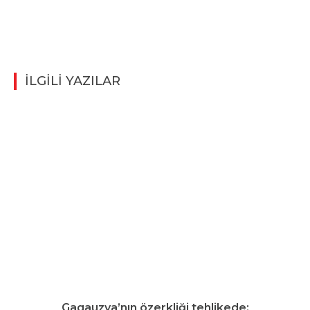
İLGİLİ YAZILAR
Gagauzya’nın özerkliği tehlikede: