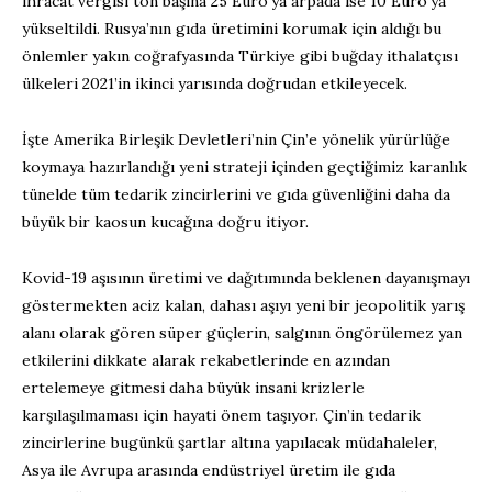
ihracat vergisi ton başına 25 Euro’ya arpada ise 10 Euro’ya
yükseltildi. Rusya’nın gıda üretimini korumak için aldığı bu
önlemler yakın coğrafyasında Türkiye gibi buğday ithalatçısı
ülkeleri 2021’in ikinci yarısında doğrudan etkileyecek.
İşte Amerika Birleşik Devletleri’nin Çin’e yönelik yürürlüğe
koymaya hazırlandığı yeni strateji içinden geçtiğimiz karanlık
tünelde tüm tedarik zincirlerini ve gıda güvenliğini daha da
büyük bir kaosun kucağına doğru itiyor.
Kovid-19 aşısının üretimi ve dağıtımında beklenen dayanışmayı
göstermekten aciz kalan, dahası aşıyı yeni bir jeopolitik yarış
alanı olarak gören süper güçlerin, salgının öngörülemez yan
etkilerini dikkate alarak rekabetlerinde en azından
ertelemeye gitmesi daha büyük insani krizlerle
karşılaşılmaması için hayati önem taşıyor. Çin’in tedarik
zincirlerine bugünkü şartlar altına yapılacak müdahaleler,
Asya ile Avrupa arasında endüstriyel üretim ile gıda