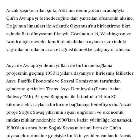
Ancak şaşırtıcı olan şu ki, ABD’nin demiryolları aracılığıyla
Çin’in Avrupa’yı fethedeceğine dair yaratılan efsanenin aksine,
Doğu’nun limanları ile Atlantik Okyanusu’nu birleştirme fikri
aslında Batı dünyasının fikriydi. Görünen o ki, Washington ve
Londra için mesele, kendi planladıkları rayların üzerindeki
vagonların onların arzu ettiği istikamette çalışmıyor olması.
Asya ile Avrupa’yı demiryolları ile birbirine bağlama
projesinin geçmişi 1950’li yıllara dayanıyor. Birleşmiş Milletler
Asya-Pasifik Ekonomik ve Sosyal Komisyonu tarafından
gündeme getirilen Trans-Asya Demiryolu (Trans-Asian
Railway TAR) Projesi Singapur ile İstanbul’u 14 bin 80
kilometrelik raylarla birbirine bağlamayı hedefliyordu. Ancak
proje Soğuk Savaş yıllarının siyasi engelleri ve ekonomik
imkânsızlıklar nedeniyle 1990’lara kadar yürürlüğe konamadı.
1990’dan sonra hem Soğuk Savaş’ın bitimi hem de Çin’in
piyasa ekonomisine geçişiyle bu fikir yeniden canlandı. Ancak