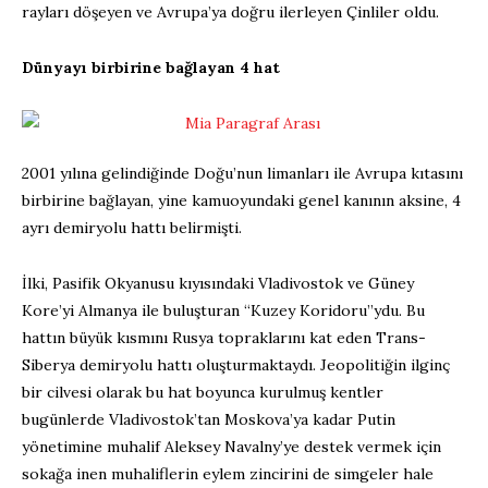
rayları döşeyen ve Avrupa’ya doğru ilerleyen Çinliler oldu.
Dünyayı birbirine bağlayan 4 hat
2001 yılına gelindiğinde Doğu’nun limanları ile Avrupa kıtasını
birbirine bağlayan, yine kamuoyundaki genel kanının aksine, 4
ayrı demiryolu hattı belirmişti.
İlki, Pasifik Okyanusu kıyısındaki Vladivostok ve Güney
Kore’yi Almanya ile buluşturan “Kuzey Koridoru”ydu. Bu
hattın büyük kısmını Rusya topraklarını kat eden Trans-
Siberya demiryolu hattı oluşturmaktaydı. Jeopolitiğin ilginç
bir cilvesi olarak bu hat boyunca kurulmuş kentler
bugünlerde Vladivostok’tan Moskova’ya kadar Putin
yönetimine muhalif Aleksey Navalny’ye destek vermek için
sokağa inen muhaliflerin eylem zincirini de simgeler hale