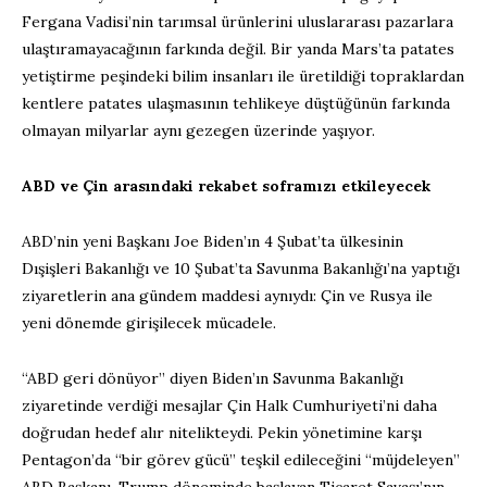
Fergana Vadisi’nin tarımsal ürünlerini uluslararası pazarlara
ulaştıramayacağının farkında değil. Bir yanda Mars’ta patates
yetiştirme peşindeki bilim insanları ile üretildiği topraklardan
kentlere patates ulaşmasının tehlikeye düştüğünün farkında
olmayan milyarlar aynı gezegen üzerinde yaşıyor.
ABD ve Çin arasındaki rekabet soframızı etkileyecek
ABD’nin yeni Başkanı Joe Biden’ın 4 Şubat’ta ülkesinin
Dışişleri Bakanlığı ve 10 Şubat’ta Savunma Bakanlığı’na yaptığı
ziyaretlerin ana gündem maddesi aynıydı: Çin ve Rusya ile
yeni dönemde girişilecek mücadele.
“ABD geri dönüyor” diyen Biden’ın Savunma Bakanlığı
ziyaretinde verdiği mesajlar Çin Halk Cumhuriyeti’ni daha
doğrudan hedef alır nitelikteydi. Pekin yönetimine karşı
Pentagon’da “bir görev gücü” teşkil edileceğini “müjdeleyen”
ABD Başkanı, Trump döneminde başlayan Ticaret Savaşı’nın