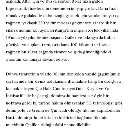
açıkladı. ABD, Çin ve Rusya sesten 8 kat hızlı giden
hipersonik füzelerinin denemelerini yapıyorlar. Daha hızlı
olmak ve galakside daha uzağa gitmek için yapılan bu yarışa
rağmen, yaklaşık 220 yıldır modası geçmeyen stratejik bir
silah önemini koruyor. Britanya’nın imparatorluk yıllarında
19’uncu yüzyılın henüz başında Galler ve İskoçya’da buhar
gücüyle yola çıkan tren, ortalama 100 kilometre hızına
rağmen bu sürat çağında ticaret ve gıda güvenliğindeki
önemini korumaya devam ediyor.
Dünya ticaretinin yüzde 90’ının denizden yapıldığı günümüz
şartlarında, bir deniz ablukasına ihtimaline karşı bu döngüyü
kırmak isteyen Çin Halk Cumhuriyeti’nin “Kuşak ve Yol
İnisiyatifi” ile başlattığı demiryolu hamlesi ise öyle bir
noktaya geldi ki, tarihe hâkim olmayanlar 5G teknolojisi gibi
demiryolu ve trenin de Çin icadı olduğu fikrine kapılabilirler.
Hatta demiryolu ile kıtaları birbirine bağlama fikrinin
mucidinin Çinliler olduğu dahi zannedilebilir.