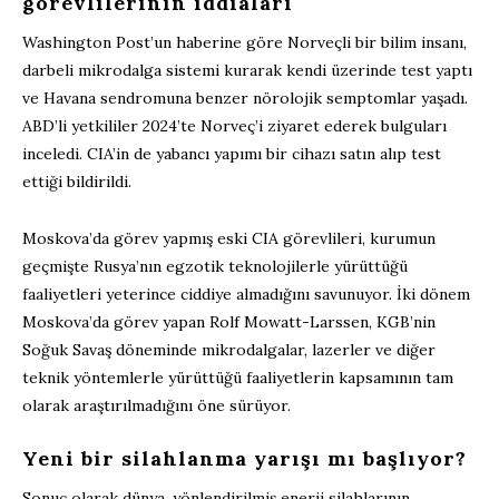
görevlilerinin iddiaları
Washington Post’un haberine göre Norveçli bir bilim insanı,
darbeli mikrodalga sistemi kurarak kendi üzerinde test yaptı
ve Havana sendromuna benzer nörolojik semptomlar yaşadı.
ABD’li yetkililer 2024’te Norveç’i ziyaret ederek bulguları
inceledi. CIA’in de yabancı yapımı bir cihazı satın alıp test
ettiği bildirildi.
Moskova’da görev yapmış eski CIA görevlileri, kurumun
geçmişte Rusya’nın egzotik teknolojilerle yürüttüğü
faaliyetleri yeterince ciddiye almadığını savunuyor. İki dönem
Moskova’da görev yapan Rolf Mowatt-Larssen, KGB’nin
Soğuk Savaş döneminde mikrodalgalar, lazerler ve diğer
teknik yöntemlerle yürüttüğü faaliyetlerin kapsamının tam
olarak araştırılmadığını öne sürüyor.
Yeni bir silahlanma yarışı mı başlıyor?
Sonuç olarak dünya, yönlendirilmiş enerji silahlarının