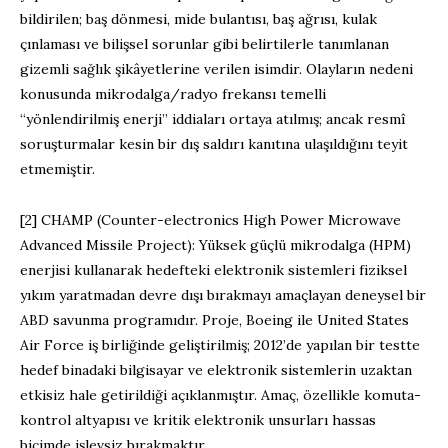
bildirilen; baş dönmesi, mide bulantısı, baş ağrısı, kulak
çınlaması ve bilişsel sorunlar gibi belirtilerle tanımlanan
gizemli sağlık şikâyetlerine verilen isimdir. Olayların nedeni
konusunda mikrodalga/radyo frekansı temelli
“yönlendirilmiş enerji” iddiaları ortaya atılmış; ancak resmî
soruşturmalar kesin bir dış saldırı kanıtına ulaşıldığını teyit
etmemiştir.
[2] CHAMP (Counter-electronics High Power Microwave
Advanced Missile Project): Yüksek güçlü mikrodalga (HPM)
enerjisi kullanarak hedefteki elektronik sistemleri fiziksel
yıkım yaratmadan devre dışı bırakmayı amaçlayan deneysel bir
ABD savunma programıdır. Proje, Boeing ile United States
Air Force iş birliğinde geliştirilmiş; 2012’de yapılan bir testte
hedef binadaki bilgisayar ve elektronik sistemlerin uzaktan
etkisiz hale getirildiği açıklanmıştır. Amaç, özellikle komuta-
kontrol altyapısı ve kritik elektronik unsurları hassas
biçimde işlevsiz bırakmaktır.