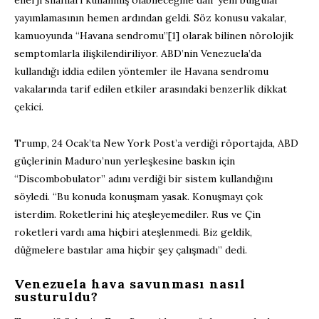
enerji silahları kullanmış olabileceğine dair yeni bulgular
yayımlamasının hemen ardından geldi. Söz konusu vakalar,
kamuoyunda “Havana sendromu”[1] olarak bilinen nörolojik
semptomlarla ilişkilendiriliyor. ABD’nin Venezuela’da
kullandığı iddia edilen yöntemler ile Havana sendromu
vakalarında tarif edilen etkiler arasındaki benzerlik dikkat
çekici.
Trump, 24 Ocak’ta New York Post’a verdiği röportajda, ABD
güçlerinin Maduro’nun yerleşkesine baskın için
“Discombobulator” adını verdiği bir sistem kullandığını
söyledi. “Bu konuda konuşmam yasak. Konuşmayı çok
isterdim. Roketlerini hiç ateşleyemediler. Rus ve Çin
roketleri vardı ama hiçbiri ateşlenmedi. Biz geldik,
düğmelere bastılar ama hiçbir şey çalışmadı” dedi.
Venezuela hava savunması nasıl
susturuldu?