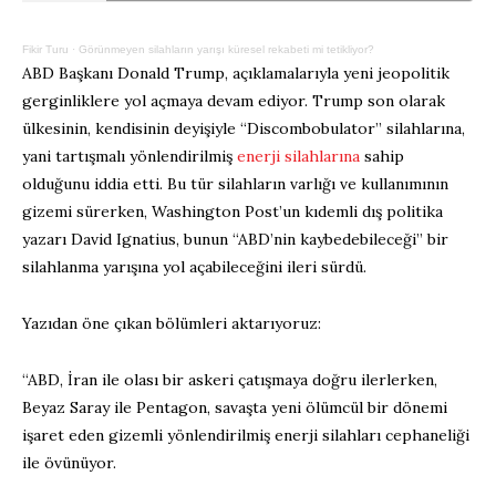
Fikir Turu
·
Görünmeyen silahların yarışı küresel rekabeti mi tetikliyor?
ABD Başkanı Donald Trump, açıklamalarıyla yeni jeopolitik
gerginliklere yol açmaya devam ediyor. Trump son olarak
ülkesinin, kendisinin deyişiyle “Discombobulator” silahlarına,
yani tartışmalı yönlendirilmiş
enerji silahlarına
sahip
olduğunu iddia etti. Bu tür silahların varlığı ve kullanımının
gizemi sürerken, Washington Post’un kıdemli dış politika
yazarı David Ignatius, bunun “ABD’nin kaybedebileceği” bir
silahlanma yarışına yol açabileceğini ileri sürdü.
Yazıdan öne çıkan bölümleri aktarıyoruz:
“ABD, İran ile olası bir askeri çatışmaya doğru ilerlerken,
Beyaz Saray ile Pentagon, savaşta yeni ölümcül bir dönemi
işaret eden gizemli yönlendirilmiş enerji silahları cephaneliği
ile övünüyor.