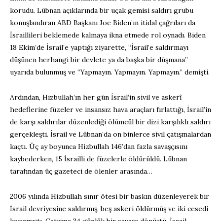
korudu. Lübnan açıklarında bir uçak gemisi saldırı grubu
konuşlandıran ABD Başkanı Joe Biden’ın itidal çağrıları da
İsraillileri beklemede kalmaya ikna etmede rol oynadı. Biden
18 Ekim’de İsrail’e yaptığı ziyarette, “İsrail’e saldırmayı
düşünen herhangi bir devlete ya da başka bir düşmana”
uyarıda bulunmuş ve “Yapmayın. Yapmayın. Yapmayın.” demişti.
Ardından, Hizbullah’ın her gün İsrail’in sivil ve askerî
hedeflerine füzeler ve insansız hava araçları fırlattığı, İsrail’in
de karşı saldırılar düzenlediği ölümcül bir dizi karşılıklı saldırı
gerçekleşti. İsrail ve Lübnan’da on binlerce sivil çatışmalardan
kaçtı. Üç ay boyunca Hizbullah 146’dan fazla savaşçısını
kaybederken, 15 İsrailli de füzelerle öldürüldü. Lübnan
tarafından üç gazeteci de ölenler arasında…
2006 yılında Hizbullah sınır ötesi bir baskın düzenleyerek bir
İsrail devriyesine saldırmış, beş askeri öldürmüş ve iki cesedi
kaçırmıştı. Çatışma 34 günlük bir savaşa dönüştü. İsrail