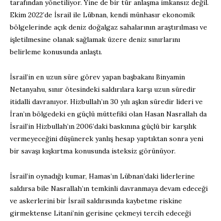
tarafından yönetiliyor. Yine de bir tür anlaşma imkansız değil.
Ekim 2022’de İsrail ile Lübnan, kendi münhasır ekonomik
bölgelerinde açık deniz doğalgaz sahalarının araştırılması ve
işletilmesine olanak sağlamak üzere deniz sınırlarını
belirleme konusunda anlaştı.
İsrail’in en uzun süre görev yapan başbakanı Binyamin
Netanyahu, sınır ötesindeki saldırılara karşı uzun süredir
itidalli davranıyor. Hizbullah’ın 30 yılı aşkın süredir lideri ve
İran’ın bölgedeki en güçlü müttefiki olan Hasan Nasrallah da
İsrail’in Hizbullah’ın 2006’daki baskınına güçlü bir karşılık
vermeyeceğini düşünerek yanlış hesap yaptıktan sonra yeni
bir savaşı kışkırtma konusunda isteksiz görünüyor.
İsrail’in oynadığı kumar, Hamas’ın Lübnan’daki liderlerine
saldırsa bile Nasrallah’ın temkinli davranmaya devam edeceği
ve askerlerini bir İsrail saldırısında kaybetme riskine
girmektense Litani’nin gerisine çekmeyi tercih edeceği