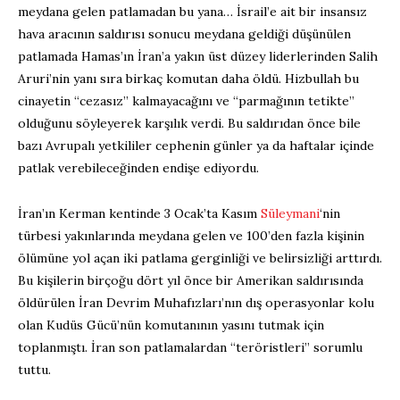
meydana gelen patlamadan bu yana… İsrail’e ait bir insansız
hava aracının saldırısı sonucu meydana geldiği düşünülen
patlamada Hamas’ın İran’a yakın üst düzey liderlerinden Salih
Aruri’nin yanı sıra birkaç komutan daha öldü. Hizbullah bu
cinayetin “cezasız” kalmayacağını ve “parmağının tetikte”
olduğunu söyleyerek karşılık verdi. Bu saldırıdan önce bile
bazı Avrupalı yetkililer cephenin günler ya da haftalar içinde
patlak verebileceğinden endişe ediyordu.
İran’ın Kerman kentinde 3 Ocak’ta Kasım
Süleymani
‘nin
türbesi yakınlarında meydana gelen ve 100’den fazla kişinin
ölümüne yol açan iki patlama gerginliği ve belirsizliği arttırdı.
Bu kişilerin birçoğu dört yıl önce bir Amerikan saldırısında
öldürülen İran Devrim Muhafızları’nın dış operasyonlar kolu
olan Kudüs Gücü’nün komutanının yasını tutmak için
toplanmıştı. İran son patlamalardan “teröristleri” sorumlu
tuttu.