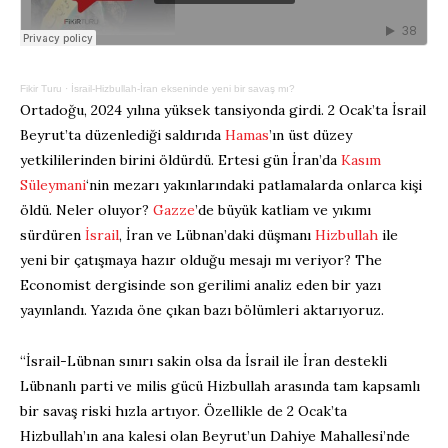
Fikir Turu
·
İsrail-Hizbullah-İran ekseninde yeni bir savaş mı?
Ortadoğu, 2024 yılına yüksek tansiyonda girdi. 2 Ocak’ta İsrail
Beyrut’ta düzenlediği saldırıda
Hamas
’ın üst düzey
yetkililerinden birini öldürdü. Ertesi gün İran’da
Kasım
Süleymani
‘nin mezarı yakınlarındaki patlamalarda onlarca kişi
öldü. Neler oluyor?
Gazze
’de büyük katliam ve yıkımı
sürdüren
İsrail
, İran ve Lübnan’daki düşmanı
Hizbullah
ile
yeni bir çatışmaya hazır olduğu mesajı mı veriyor? The
Economist dergisinde son gerilimi analiz eden bir yazı
yayınlandı. Yazıda öne çıkan bazı bölümleri aktarıyoruz.
“İsrail-Lübnan sınırı sakin olsa da İsrail ile İran destekli
Lübnanlı parti ve milis gücü Hizbullah arasında tam kapsamlı
bir savaş riski hızla artıyor. Özellikle de 2 Ocak’ta
Hizbullah’ın ana kalesi olan Beyrut’un Dahiye Mahallesi’nde