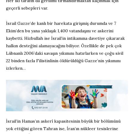
Her iki tarafın da gerilimi tırmandırmaktan kaçınmak için
geçerli sebepleri var.
İsrail Gazze’de kanlı bir harekata girişmiş durumda ve 7
Ekim’den bu yana yaklaşık 1,400 vatandaşını ve askerini
kaybetti. Hizbullah ise İsrail’in intikamına davetiye çıkararak
halkın desteğini alamayacağını biliyor. Özellikle de pek çok
Lübnanlı 2006’daki savaşın yıkımını hatırlarken ve çoğu sivil
22 binden fazla Filistinlinin öldürüldüğü Gazze’nin yıkımını
izlerken…
İsrail’in Hamas’ın askerî kapasitesinin büyük bir bölümünü
yok ettiğini gören Tahran ise, İran’ın nükleer tesislerine