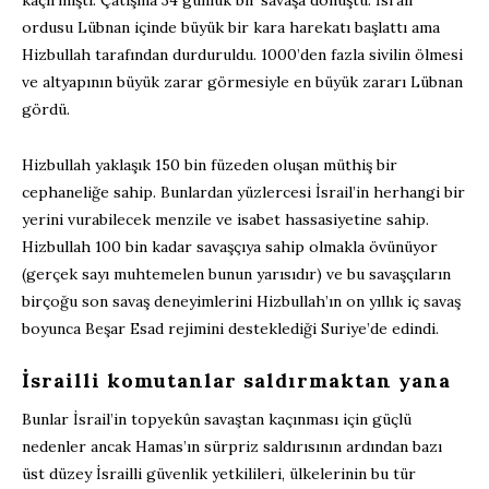
ordusu Lübnan içinde büyük bir kara harekatı başlattı ama
Hizbullah tarafından durduruldu. 1000’den fazla sivilin ölmesi
ve altyapının büyük zarar görmesiyle en büyük zararı Lübnan
gördü.
Hizbullah yaklaşık 150 bin füzeden oluşan müthiş bir
cephaneliğe sahip. Bunlardan yüzlercesi İsrail’in herhangi bir
yerini vurabilecek menzile ve isabet hassasiyetine sahip.
Hizbullah 100 bin kadar savaşçıya sahip olmakla övünüyor
(gerçek sayı muhtemelen bunun yarısıdır) ve bu savaşçıların
birçoğu son savaş deneyimlerini Hizbullah’ın on yıllık iç savaş
boyunca Beşar Esad rejimini desteklediği Suriye’de edindi.
İsrailli komutanlar saldırmaktan yana
Bunlar İsrail’in topyekûn savaştan kaçınması için güçlü
nedenler ancak Hamas’ın sürpriz saldırısının ardından bazı
üst düzey İsrailli güvenlik yetkilileri, ülkelerinin bu tür