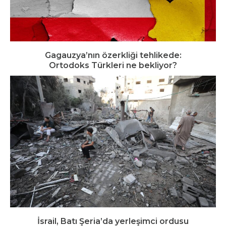
Gagauzya’nın özerkliği tehlikede:
Ortodoks Türkleri ne bekliyor?
İsrail, Batı Şeria’da yerleşimci ordusu