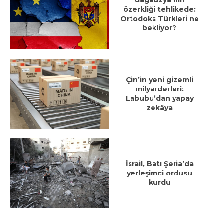
Gagauzya’nın
özerkliği tehlikede:
Ortodoks Türkleri ne
bekliyor?
Çin’in yeni gizemli
milyarderleri:
Labubu’dan yapay
zekâya
İsrail, Batı Şeria’da
yerleşimci ordusu
kurdu