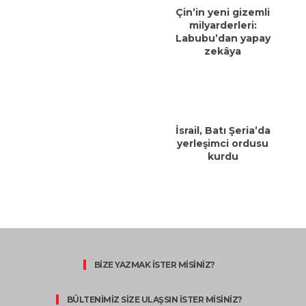
Çin’in yeni gizemli
milyarderleri:
Labubu’dan yapay
zekâya
İsrail, Batı Şeria’da
yerleşimci ordusu
kurdu
BİZE YAZMAK İSTER MİSİNİZ?
BÜLTENİMİZ SİZE ULAŞSIN İSTER MİSİNİZ?