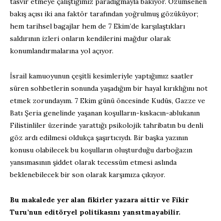
tasvir etmeye çalıştığımız paradigmayla bakıyor. Özümsenen
bakış açısı iki ana faktör tarafından yoğrulmuş gözüküyor;
hem tarihsel bagajlar hem de 7 Ekim’de karşılaştıkları
saldırının izleri onların kendilerini mağdur olarak
konumlandırmalarına yol açıyor.
İsrail kamuoyunun çeşitli kesimleriyle yaptığımız saatler
süren sohbetlerin sonunda yaşadığım bir hayal kırıklığını not
etmek zorundayım. 7 Ekim günü öncesinde Kudüs, Gazze ve
Batı Şeria genelinde yaşanan koşulların-kıskacın-ablukanın
Filistinliler üzerinde yarattığı psikolojik tahribatın bu denli
göz ardı edilmesi oldukça şaşırtıcıydı. Bir başka yazının
konusu olabilecek bu koşulların oluşturduğu darboğazın
yansımasının şiddet olarak tecessüm etmesi aslında
beklenebilecek bir son olarak karşımıza çıkıyor.
Bu makalede yer alan fikirler yazara aittir ve Fikir
Turu’nun editöryel politikasını yansıtmayabilir.