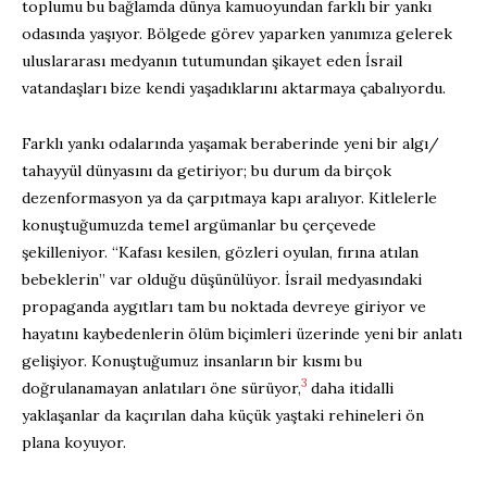
toplumu bu bağlamda dünya kamuoyundan farklı bir yankı
odasında yaşıyor. Bölgede görev yaparken yanımıza gelerek
uluslararası medyanın tutumundan şikayet eden İsrail
vatandaşları bize kendi yaşadıklarını aktarmaya çabalıyordu.
Farklı yankı odalarında yaşamak beraberinde yeni bir algı/
tahayyül dünyasını da getiriyor; bu durum da birçok
dezenformasyon ya da çarpıtmaya kapı aralıyor. Kitlelerle
konuştuğumuzda temel argümanlar bu çerçevede
şekilleniyor. “Kafası kesilen, gözleri oyulan, fırına atılan
bebeklerin” var olduğu düşünülüyor. İsrail medyasındaki
propaganda aygıtları tam bu noktada devreye giriyor ve
hayatını kaybedenlerin ölüm biçimleri üzerinde yeni bir anlatı
gelişiyor. Konuştuğumuz insanların bir kısmı bu
3
doğrulanamayan anlatıları öne sürüyor,
daha itidalli
yaklaşanlar da kaçırılan daha küçük yaştaki rehineleri ön
plana koyuyor.