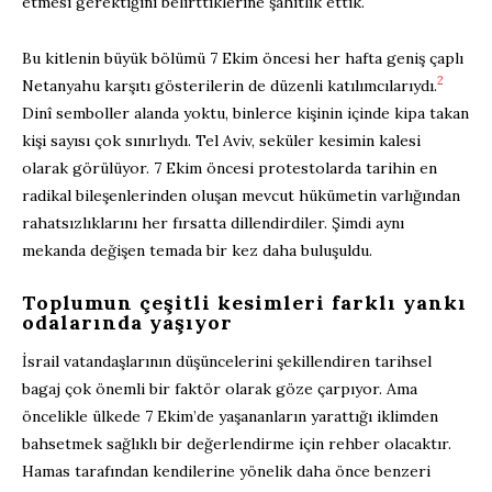
etmesi gerektiğini belirttiklerine şahitlik ettik.
Bu kitlenin büyük bölümü 7 Ekim öncesi her hafta geniş çaplı
2
Netanyahu karşıtı gösterilerin de düzenli katılımcılarıydı.
Dinî semboller alanda yoktu, binlerce kişinin içinde kipa takan
kişi sayısı çok sınırlıydı. Tel Aviv, seküler kesimin kalesi
olarak görülüyor. 7 Ekim öncesi protestolarda tarihin en
radikal bileşenlerinden oluşan mevcut hükümetin varlığından
rahatsızlıklarını her fırsatta dillendirdiler. Şimdi aynı
mekanda değişen temada bir kez daha buluşuldu.
Toplumun çeşitli kesimleri farklı yankı
odalarında yaşıyor
İsrail vatandaşlarının düşüncelerini şekillendiren tarihsel
bagaj çok önemli bir faktör olarak göze çarpıyor. Ama
öncelikle ülkede 7 Ekim’de yaşananların yarattığı iklimden
bahsetmek sağlıklı bir değerlendirme için rehber olacaktır.
Hamas tarafından kendilerine yönelik daha önce benzeri