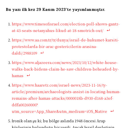
Bu yazı ilk kez 29 Kasım 2023’te yayımlanmıştır.
https://www.timesofisrael.com/election-poll-shows-gantz-
at-43-seats-netanyahus-likud-at-18-smotrich-out/
https://www.aa.com.tr/tr/dunya/israil-de-hukumet-karsiti-
protestolarda-bir-arac-gostericilerin-arasina-
daldi/2988109
https://www.aljazeera.com/news/2023/10/12/white-house-
walks-back-bidens-claim-he-saw-children-beheaded-by-
hamas
https://www.haaretz.com/israel-news/2023-11-16/ty-
article/.premium/archaeologists-assist-in-locating-human-
remains-after-hamas-attacks/0000018b-d930-d168-a3ef-
ddfa00260000?
utm_source=App_Share&utm_medium=iOS_Native
İronik olan şu ki; bu bölge aslında 1948 öncesi Arap
köylerinin bulunduğu bir yerdi. Ancak İsrail devletinin