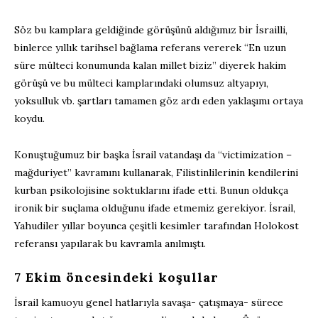
Söz bu kamplara geldiğinde görüşünü aldığımız bir İsrailli,
binlerce yıllık tarihsel bağlama referans vererek “En uzun
süre mülteci konumunda kalan millet biziz” diyerek hakim
görüşü ve bu mülteci kamplarındaki olumsuz altyapıyı,
yoksulluk vb. şartları tamamen göz ardı eden yaklaşımı ortaya
koydu.
Konuştuğumuz bir başka İsrail vatandaşı da “victimization –
mağduriyet” kavramını kullanarak, Filistinlilerinin kendilerini
kurban psikolojisine soktuklarını ifade etti. Bunun oldukça
ironik bir suçlama olduğunu ifade etmemiz gerekiyor. İsrail,
Yahudiler yıllar boyunca çeşitli kesimler tarafından Holokost
referansı yapılarak bu kavramla anılmıştı.
7 Ekim öncesindeki koşullar
İsrail kamuoyu genel hatlarıyla savaşa- çatışmaya- sürece