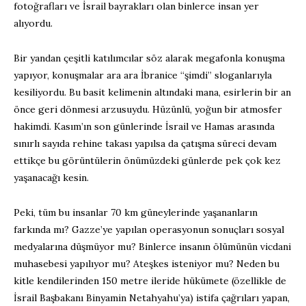
fotoğrafları ve İsrail bayrakları olan binlerce insan yer
alıyordu.
Bir yandan çeşitli katılımcılar söz alarak megafonla konuşma
yapıyor, konuşmalar ara ara İbranice “şimdi” sloganlarıyla
kesiliyordu. Bu basit kelimenin altındaki mana, esirlerin bir an
önce geri dönmesi arzusuydu. Hüzünlü, yoğun bir atmosfer
hakimdi. Kasım’ın son günlerinde İsrail ve Hamas arasında
sınırlı sayıda rehine takası yapılsa da çatışma süreci devam
ettikçe bu görüntülerin önümüzdeki günlerde pek çok kez
yaşanacağı kesin.
Peki, tüm bu insanlar 70 km güneylerinde yaşananların
farkında mı? Gazze’ye yapılan operasyonun sonuçları sosyal
medyalarına düşmüyor mu? Binlerce insanın ölümünün vicdani
muhasebesi yapılıyor mu? Ateşkes isteniyor mu? Neden bu
kitle kendilerinden 150 metre ileride hükümete (özellikle de
İsrail Başbakanı Binyamin Netahyahu’ya) istifa çağrıları yapan,