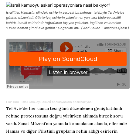
İsrailliler, Hamas'ın elindeki esirlerin serbest bırakılması talebiyle Tel Aviv'de
gösteri düzenledi. Gösteriye, esirlerin yakınlarının yanı sıra binlerce İsrailli
katıldı. İsrailli esirlerin fotoğraflarını taşıyan yakınları, İngilizce ve İbranice
"Onları hemen şimdi eve getirin." sloganları attı. ( Adri Salido - Anadolu Ajansı )
Fikir Turu
·
İsrail kamuoyu askerî operasyonlara nasıl bakıyor?
Tel Aviv’de her cumartesi günü düzenlenen geniş katılımlı
rehine protestosuna doğru yürürken aklımda birçok soru
vardı. Sanat Müzesi’nin yanında konumlanan alanda, ellerinde
Hamas ve diğer Filistinli grupların rehin aldığı esirlerin