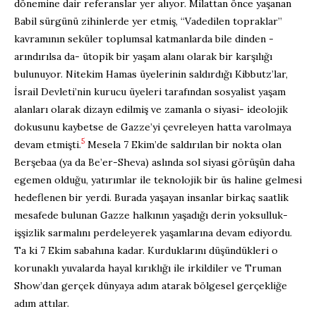
dönemine dair referanslar yer alıyor. Milattan önce yaşanan
Babil sürgünü zihinlerde yer etmiş, “Vadedilen topraklar”
kavramının seküler toplumsal katmanlarda bile dinden -
arındırılsa da- ütopik bir yaşam alanı olarak bir karşılığı
bulunuyor. Nitekim Hamas üyelerinin saldırdığı Kibbutz’lar,
İsrail Devleti’nin kurucu üyeleri tarafından sosyalist yaşam
alanları olarak dizayn edilmiş ve zamanla o siyasi- ideolojik
dokusunu kaybetse de Gazze’yi çevreleyen hatta varolmaya
5
devam etmişti.
Mesela 7 Ekim’de saldırılan bir nokta olan
Berşebaa (ya da Be’er-Sheva) aslında sol siyasi görüşün daha
egemen olduğu, yatırımlar ile teknolojik bir üs haline gelmesi
hedeflenen bir yerdi. Burada yaşayan insanlar birkaç saatlik
mesafede bulunan Gazze halkının yaşadığı derin yoksulluk-
işşizlik sarmalını perdeleyerek yaşamlarına devam ediyordu.
Ta ki 7 Ekim sabahına kadar. Kurduklarını düşündükleri o
korunaklı yuvalarda hayal kırıklığı ile irkildiler ve Truman
Show’dan gerçek dünyaya adım atarak bölgesel gerçekliğe
adım attılar.