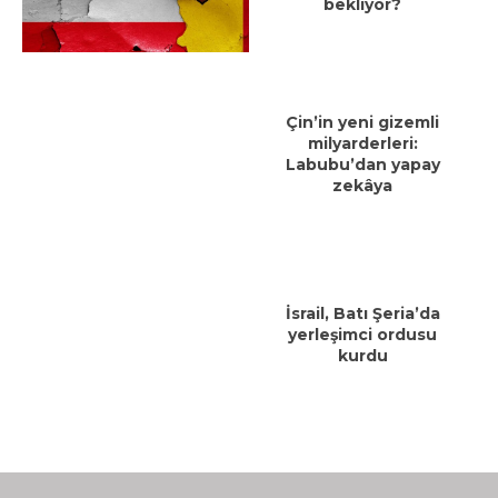
bekliyor?
Çin’in yeni gizemli
milyarderleri:
Labubu’dan yapay
zekâya
İsrail, Batı Şeria’da
yerleşimci ordusu
kurdu