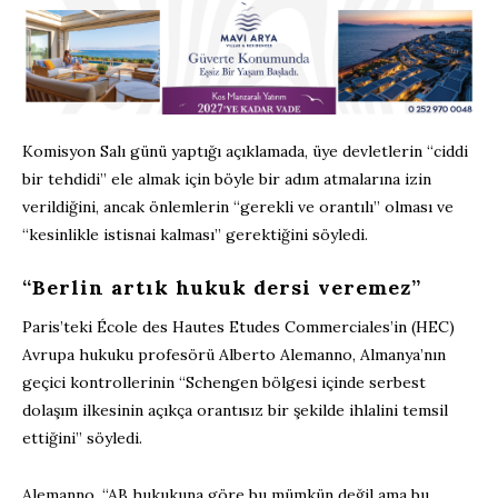
Komisyon Salı günü yaptığı açıklamada, üye devletlerin “ciddi
bir tehdidi” ele almak için böyle bir adım atmalarına izin
verildiğini, ancak önlemlerin “gerekli ve orantılı” olması ve
“kesinlikle istisnai kalması” gerektiğini söyledi.
“Berlin artık hukuk dersi veremez”
Paris’teki École des Hautes Etudes Commerciales’in (HEC)
Avrupa hukuku profesörü Alberto Alemanno, Almanya’nın
geçici kontrollerinin “Schengen bölgesi içinde serbest
dolaşım ilkesinin açıkça orantısız bir şekilde ihlalini temsil
ettiğini” söyledi.
Alemanno, “AB hukukuna göre bu mümkün değil ama bu