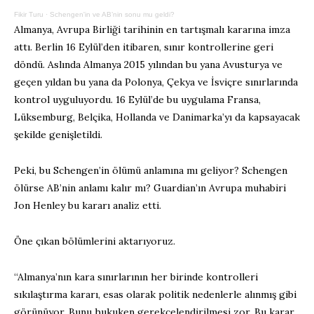
Fikir Turu
·
Schengen'in ve AB’nin sonu mu geldi?
Almanya, Avrupa Birliği tarihinin en tartışmalı kararına imza
attı. Berlin 16 Eylül’den itibaren, sınır kontrollerine geri
döndü. Aslında Almanya 2015 yılından bu yana Avusturya ve
geçen yıldan bu yana da Polonya, Çekya ve İsviçre sınırlarında
kontrol uyguluyordu. 16 Eylül’de bu uygulama Fransa,
Lüksemburg, Belçika, Hollanda ve Danimarka’yı da kapsayacak
şekilde genişletildi.
Peki, bu Schengen’in ölümü anlamına mı geliyor? Schengen
ölürse AB’nin anlamı kalır mı? Guardian’ın Avrupa muhabiri
Jon Henley bu kararı analiz etti.
Öne çıkan bölümlerini aktarıyoruz.
“Almanya’nın kara sınırlarının her birinde kontrolleri
sıkılaştırma kararı, esas olarak politik nedenlerle alınmış gibi
görünüyor. Bunu hukuken gerekçelendirilmesi zor. Bu karar