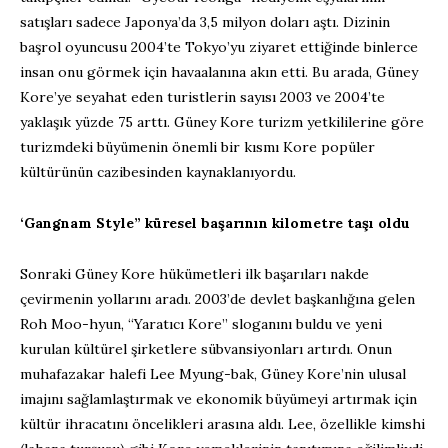
satışları sadece Japonya’da 3,5 milyon doları aştı. Dizinin
başrol oyuncusu 2004’te Tokyo’yu ziyaret ettiğinde binlerce
insan onu görmek için havaalanına akın etti. Bu arada, Güney
Kore’ye seyahat eden turistlerin sayısı 2003 ve 2004’te
yaklaşık yüzde 75 arttı. Güney Kore turizm yetkililerine göre
turizmdeki büyümenin önemli bir kısmı Kore popüler
kültürünün cazibesinden kaynaklanıyordu.
‘Gangnam Style” küresel başarının kilometre taşı oldu
Sonraki Güney Kore hükümetleri ilk başarıları nakde
çevirmenin yollarını aradı. 2003’de devlet başkanlığına gelen
Roh Moo-hyun, “Yaratıcı Kore” sloganını buldu ve yeni
kurulan kültürel şirketlere sübvansiyonları artırdı. Onun
muhafazakar halefi Lee Myung-bak, Güney Kore’nin ulusal
imajını sağlamlaştırmak ve ekonomik büyümeyi artırmak için
kültür ihracatını öncelikleri arasına aldı. Lee, özellikle kimshi