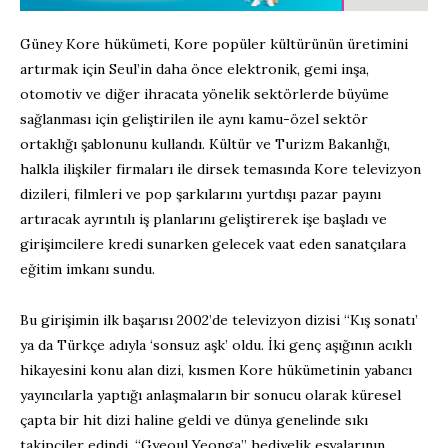
Güney Kore hükümeti, Kore popüler kültürünün üretimini
artırmak için Seul’in daha önce elektronik, gemi inşa,
otomotiv ve diğer ihracata yönelik sektörlerde büyüme
sağlanması için geliştirilen ile aynı kamu-özel sektör
ortaklığı şablonunu kullandı. Kültür ve Turizm Bakanlığı,
halkla ilişkiler firmaları ile dirsek temasında Kore televizyon
dizileri, filmleri ve pop şarkılarını yurtdışı pazar payını
artıracak ayrıntılı iş planlarını geliştirerek işe başladı ve
girişimcilere kredi sunarken gelecek vaat eden sanatçılara
eğitim imkanı sundu.
Bu girişimin ilk başarısı 2002’de televizyon dizisi “Kış sonatı’
ya da Türkçe adıyla ‘sonsuz aşk’ oldu. İki genç aşığının acıklı
hikayesini konu alan dizi, kısmen Kore hükümetinin yabancı
yayıncılarla yaptığı anlaşmaların bir sonucu olarak küresel
çapta bir hit dizi haline geldi ve dünya genelinde sıkı
takipçiler edindi. “Gyeoul Yeonga” hediyelik eşyalarının