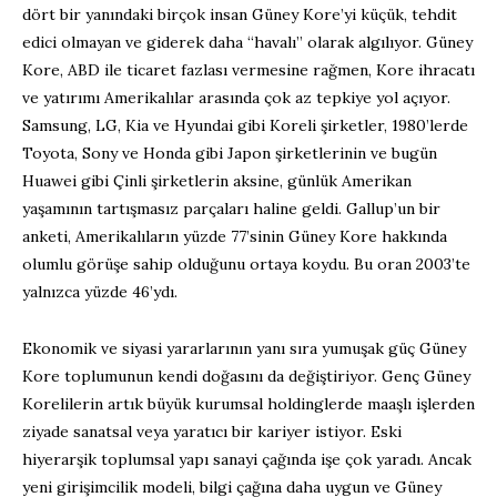
dört bir yanındaki birçok insan Güney Kore’yi küçük, tehdit
edici olmayan ve giderek daha “havalı” olarak algılıyor. Güney
Kore, ABD ile ticaret fazlası vermesine rağmen, Kore ihracatı
ve yatırımı Amerikalılar arasında çok az tepkiye yol açıyor.
Samsung, LG, Kia ve Hyundai gibi Koreli şirketler, 1980’lerde
Toyota, Sony ve Honda gibi Japon şirketlerinin ve bugün
Huawei gibi Çinli şirketlerin aksine, günlük Amerikan
yaşamının tartışmasız parçaları haline geldi. Gallup’un bir
anketi, Amerikalıların yüzde 77’sinin Güney Kore hakkında
olumlu görüşe sahip olduğunu ortaya koydu. Bu oran 2003’te
yalnızca yüzde 46’ydı.
Ekonomik ve siyasi yararlarının yanı sıra yumuşak güç Güney
Kore toplumunun kendi doğasını da değiştiriyor. Genç Güney
Korelilerin artık büyük kurumsal holdinglerde maaşlı işlerden
ziyade sanatsal veya yaratıcı bir kariyer istiyor. Eski
hiyerarşik toplumsal yapı sanayi çağında işe çok yaradı. Ancak
yeni girişimcilik modeli, bilgi çağına daha uygun ve Güney