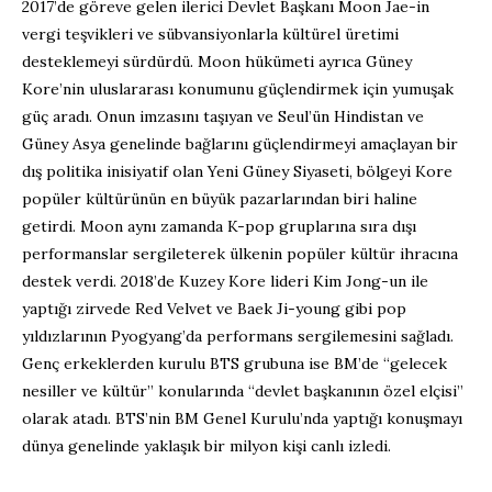
2017’de göreve gelen ilerici Devlet Başkanı Moon Jae-in
vergi teşvikleri ve sübvansiyonlarla kültürel üretimi
desteklemeyi sürdürdü. Moon hükümeti ayrıca Güney
Kore’nin uluslararası konumunu güçlendirmek için yumuşak
güç aradı. Onun imzasını taşıyan ve Seul’ün Hindistan ve
Güney Asya genelinde bağlarını güçlendirmeyi amaçlayan bir
dış politika inisiyatif olan Yeni Güney Siyaseti, bölgeyi Kore
popüler kültürünün en büyük pazarlarından biri haline
getirdi. Moon aynı zamanda K-pop gruplarına sıra dışı
performanslar sergileterek ülkenin popüler kültür ihracına
destek verdi. 2018’de Kuzey Kore lideri Kim Jong-un ile
yaptığı zirvede Red Velvet ve Baek Ji-young gibi pop
yıldızlarının Pyogyang’da performans sergilemesini sağladı.
Genç erkeklerden kurulu BTS grubuna ise BM’de “gelecek
nesiller ve kültür” konularında “devlet başkanının özel elçisi”
olarak atadı. BTS’nin BM Genel Kurulu’nda yaptığı konuşmayı
dünya genelinde yaklaşık bir milyon kişi canlı izledi.