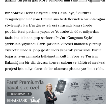
(lahana turşusu) gibi Kore yemeklerinin tanıtımına eğilimliydi.
Bir sonraki Devlet Başkanı Park Geun-hye, “kültürel
zenginleşmenin” yönetiminin ana hedeflerinden biri olacağını
söylemişti. Park’ın görev süresi sırasında kısa sürede
popülaritesi patlama yapan ve Youtube’da dört milyardan
fazla kez izlenen pop şarkıcısı Psy’ın “Gangnam Style”
şarkısının yayılandı. Park, şarkının küresel ününden yurtdışı
ziyaretlerinde K-pop gösterileri yaparak yararlandı. Psy’ın
başarısı aynı zamanda hükümetin Kültür, Spor ve Turizm
Bakanlığı’na bir diz devasa konser salonu ve kültürel merkezi
projesi için milyonlarca dolar akıtması planına yardımcı oldu.