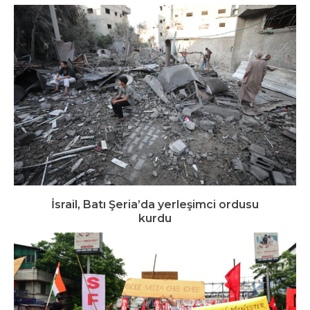
İsrail, Batı Şeria’da yerleşimci ordusu
kurdu