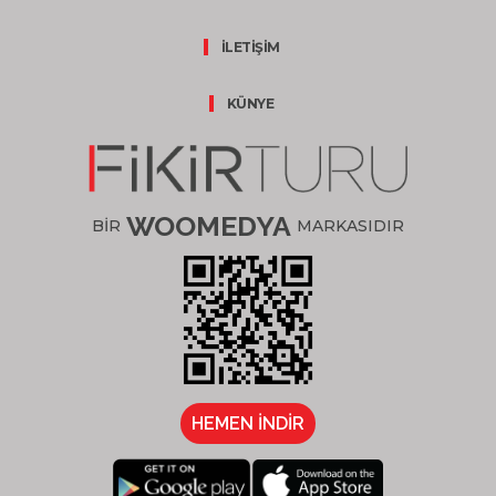
İLETİŞİM
KÜNYE
WOOMEDYA
BİR
MARKASIDIR
HEMEN İNDİR