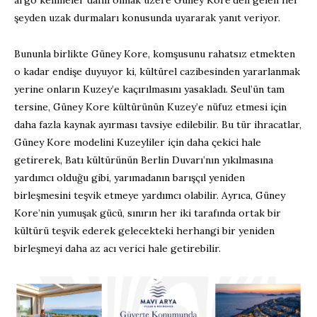
argo kelimeler dahil olmak üzere Güney Kore’den gelen her
şeyden uzak durmaları konusunda uyararak yanıt veriyor.
Bununla birlikte Güney Kore, komşusunu rahatsız etmekten
o kadar endişe duyuyor ki, kültürel cazibesinden yararlanmak
yerine onların Kuzey’e kaçırılmasını yasakladı. Seul’ün tam
tersine, Güney Kore kültürünün Kuzey’e nüfuz etmesi için
daha fazla kaynak ayırması tavsiye edilebilir. Bu tür ihracatlar,
Güney Kore modelini Kuzeyliler için daha çekici hale
getirerek, Batı kültürünün Berlin Duvarı’nın yıkılmasına
yardımcı olduğu gibi, yarımadanın barışçıl yeniden
birleşmesini teşvik etmeye yardımcı olabilir. Ayrıca, Güney
Kore’nin yumuşak gücü, sınırın her iki tarafında ortak bir
kültürü teşvik ederek gelecekteki herhangi bir yeniden
birleşmeyi daha az acı verici hale getirebilir.