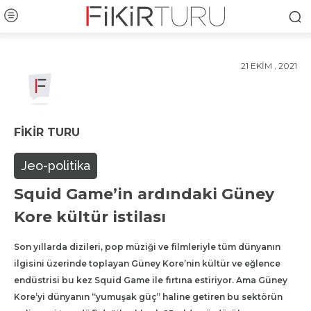
21 EKIM , 2021
FIKIR TURU
Jeo-politika
Squid Game’in ardındaki Güney
Kore kültür istilası
Son yıllarda dizileri, pop müziği ve filmleriyle tüm dünyanın
ilgisini üzerinde toplayan Güney Kore’nin kültür ve eğlence
endüstrisi bu kez Squid Game ile fırtına estiriyor. Ama Güney
Kore’yi dünyanın “yumuşak güç” haline getiren bu sektörün