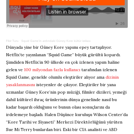
Fikir Turu
·
Squid Game’in ardındaki Güney Kore kültür istilası
Dünyada yine bir Güney Kore yapımı epey tartışılıyor.
Netflix’te yayınlanan “Squid Game” büyük gürültü kopardı.
Şimdiden Netflix’in 90 ülkede en çok izlenen yapım haline
gelen ve
100 milyondan fazla kullanıcı
tarafından izlenen
Squid Game, genelde olumlu eleştiriler alıyor ama
dizinin
yasaklanmasını
isteyenler de çıkıyor. Eleştiriler bir yana
uzmanlar Güney Kore’nin pop müziği, filmler dizileri, yemeği
dahil kültürel ihraç ürünlerinin dünya genelinde nasıl bu
kadar başarılı olduğunu ve bunun olası sonuçlarını da
irdelemeye başladı. Halen Düşünce kuruluşu Wilson Center’da
“Kore Tarihi ve Siyaseti” Merkezi Direktörlüğünü yürüten
Sue Mi Terry bunlardan biri. Eski bir CIA analisti ve ABD