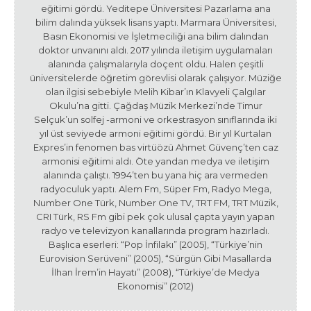
eğitimi gördü. Yeditepe Üniversitesi Pazarlama ana
bilim dalında yüksek lisans yaptı. Marmara Üniversitesi,
Basın Ekonomisi ve İşletmeciliği ana bilim dalından
doktor unvanını aldı. 2017 yılında iletişim uygulamaları
alanında çalışmalarıyla doçent oldu. Halen çeşitli
üniversitelerde öğretim görevlisi olarak çalışıyor. Müziğe
olan ilgisi sebebiyle Melih Kibar’ın Klavyeli Çalgılar
Okulu’na gitti. Çağdaş Müzik Merkezi’nde Timur
Selçuk’un solfej -armoni ve orkestrasyon sınıflarında iki
yıl üst seviyede armoni eğitimi gördü. Bir yıl Kurtalan
Expres’in fenomen bas virtüözü Ahmet Güvenç’ten caz
armonisi eğitimi aldı. Öte yandan medya ve iletişim
alanında çalıştı. 1994’ten bu yana hiç ara vermeden
radyoculuk yaptı. Alem Fm, Süper Fm, Radyo Mega,
Number One Türk, Number One TV, TRT FM, TRT Müzik,
CRI Türk, RS Fm gibi pek çok ulusal çapta yayın yapan
radyo ve televizyon kanallarında program hazırladı.
Başlıca eserleri: “Pop İnfilakı” (2005), “Türkiye’nin
Eurovision Serüveni” (2005), “Sürgün Gibi Masallarda
İlhan İrem’in Hayatı” (2008), “Türkiye’de Medya
Ekonomisi” (2012)