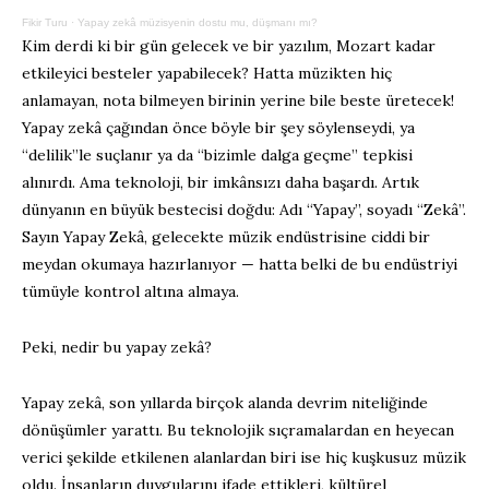
Fikir Turu
·
Yapay zekâ müzisyenin dostu mu, düşmanı mı?
Kim derdi ki bir gün gelecek ve bir yazılım, Mozart kadar
etkileyici besteler yapabilecek? Hatta müzikten hiç
anlamayan, nota bilmeyen birinin yerine bile beste üretecek!
Yapay zekâ çağından önce böyle bir şey söylenseydi, ya
“delilik”le suçlanır ya da “bizimle dalga geçme” tepkisi
alınırdı. Ama teknoloji, bir imkânsızı daha başardı. Artık
dünyanın en büyük bestecisi doğdu: Adı “Yapay”, soyadı “Zekâ”.
Sayın Yapay Zekâ, gelecekte müzik endüstrisine ciddi bir
meydan okumaya hazırlanıyor — hatta belki de bu endüstriyi
tümüyle kontrol altına almaya.
Peki, nedir bu yapay zekâ?
Yapay zekâ, son yıllarda birçok alanda devrim niteliğinde
dönüşümler yarattı. Bu teknolojik sıçramalardan en heyecan
verici şekilde etkilenen alanlardan biri ise hiç kuşkusuz müzik
oldu. İnsanların duygularını ifade ettikleri, kültürel