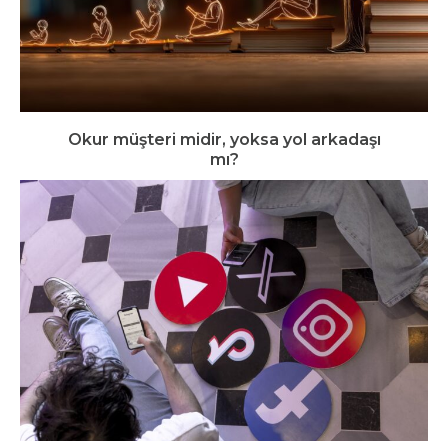
Okur müşteri midir, yoksa yol arkadaşı
mı?