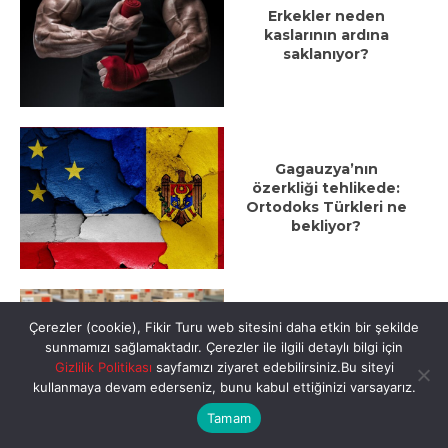
Erkekler neden
kaslarının ardına
saklanıyor?
Gagauzya’nın
özerkliği tehlikede:
Ortodoks Türkleri ne
bekliyor?
Çerezler (cookie), Fikir Turu web sitesini daha etkin bir şekilde
Çin’in yeni gizemli
sunmamızı sağlamaktadır. Çerezler ile ilgili detaylı bilgi için
milyarderleri:
Gizlilik Politikası
sayfamızı ziyaret edebilirsiniz.Bu siteyi
Labubu’dan yapay
kullanmaya devam ederseniz, bunu kabul ettiğinizi varsayarız.
zekâya
Tamam