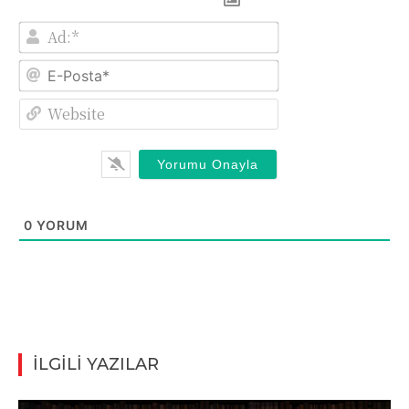
Ad:*
E-
Posta*
Website
0
YORUM
İLGİLİ YAZILAR