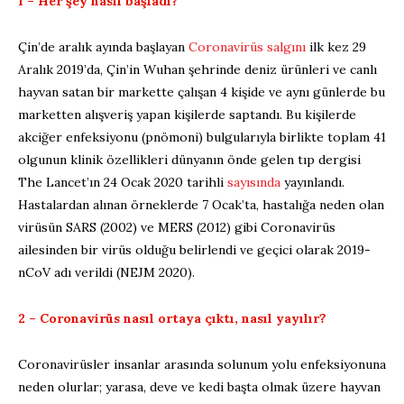
1 – Her şey nasıl başladı?
Çin’de aralık ayında başlayan
Coronavirüs salgını
ilk kez 29
Aralık 2019’da, Çin’in Wuhan şehrinde deniz ürünleri ve canlı
hayvan satan bir markette çalışan 4 kişide ve aynı günlerde bu
marketten alışveriş yapan kişilerde saptandı. Bu kişilerde
akciğer enfeksiyonu (pnömoni) bulgularıyla birlikte toplam 41
olgunun klinik özellikleri dünyanın önde gelen tıp dergisi
The Lancet’ın 24 Ocak 2020 tarihli
sayısında
yayınlandı.
Hastalardan alınan örneklerde 7 Ocak’ta, hastalığa neden olan
virüsün SARS (2002) ve MERS (2012) gibi Coronavirüs
ailesinden bir virüs olduğu belirlendi ve geçici olarak 2019-
nCoV adı verildi (NEJM 2020).
2 – Coronavirüs nasıl ortaya çıktı, nasıl yayılır?
Coronavirüsler insanlar arasında solunum yolu enfeksiyonuna
neden olurlar; yarasa, deve ve kedi başta olmak üzere hayvan