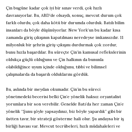
Çin bugüne kadar çok iyi bir sınav verdi, çok hızlı
davranıyorlar. Bu, ABD’de olsaydı, sonuç, mevcut durum çok
farklı olurdu, çok daha kötü bir durumda olurduk. Batılı bilim
insanları da böyle düşünüyorlar. New York’un bu kadar kısa
zamanda giriş çıkışının kapatılması neredeyse imkansızdır. 11
milyonluk bir şehrin giriş-çıkışını durdurmak çok zordur,
bunu hızla başardılar. Bu süreçte Çin’in kamusal reflekslerinin
oldukça güçlü olduğunu ve Çin halkının da bununla
olabildiğince uyum içinde olduğunu, tıbbi ve bilimsel
çalışmalarda da başarılı olduklarını gördük.
Bu, aslında bir meydan okumadır. Çin’in bu süreci
yönetmedeki becerisi belki Çin’e yönelik haksız oryantalist
yorumlara bir son verebilir. Genelde Batı’da her zaman Çin’e
yönelik “Şunu şöyle yapsaydınız, biz böyle yapardık” gibi bir
üstten tavır, bir strateji gösterme hali olur. Şu andaysa bir iş
birliği havası var. Mevcut tecrübeleri, hızlı müdahaleleri ve