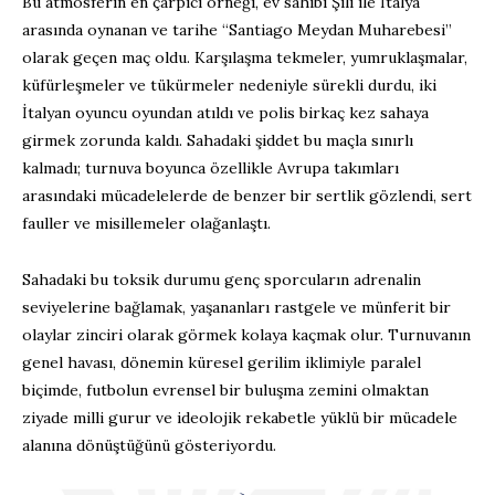
Bu atmosferin en çarpıcı örneği, ev sahibi Şili ile İtalya
arasında oynanan ve tarihe “Santiago Meydan Muharebesi”
olarak geçen maç oldu. Karşılaşma tekmeler, yumruklaşmalar,
küfürleşmeler ve tükürmeler nedeniyle sürekli durdu, iki
İtalyan oyuncu oyundan atıldı ve polis birkaç kez sahaya
girmek zorunda kaldı. Sahadaki şiddet bu maçla sınırlı
kalmadı; turnuva boyunca özellikle Avrupa takımları
arasındaki mücadelelerde de benzer bir sertlik gözlendi, sert
fauller ve misillemeler olağanlaştı.
Sahadaki bu toksik durumu genç sporcuların adrenalin
seviyelerine bağlamak, yaşananları rastgele ve münferit bir
olaylar zinciri olarak görmek kolaya kaçmak olur. Turnuvanın
genel havası, dönemin küresel gerilim iklimiyle paralel
biçimde, futbolun evrensel bir buluşma zemini olmaktan
ziyade milli gurur ve ideolojik rekabetle yüklü bir mücadele
alanına dönüştüğünü gösteriyordu.