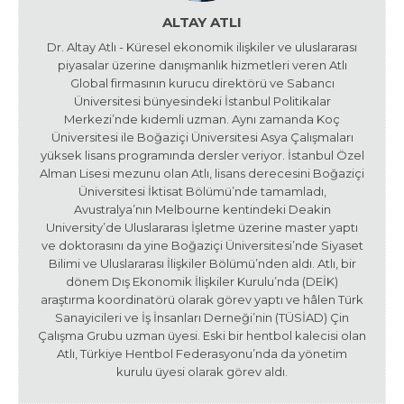
ALTAY ATLI
Dr. Altay Atlı - Küresel ekonomik ilişkiler ve uluslararası
piyasalar üzerine danışmanlık hizmetleri veren Atlı
Global firmasının kurucu direktörü ve Sabancı
Üniversitesi bünyesindeki İstanbul Politikalar
Merkezi’nde kıdemli uzman. Aynı zamanda Koç
Üniversitesi ile Boğaziçi Üniversitesi Asya Çalışmaları
yüksek lisans programında dersler veriyor. İstanbul Özel
Alman Lisesi mezunu olan Atlı, lisans derecesini Boğaziçi
Üniversitesi İktisat Bölümü’nde tamamladı,
Avustralya’nın Melbourne kentindeki Deakin
University’de Uluslararası İşletme üzerine master yaptı
ve doktorasını da yine Boğaziçi Üniversitesi’nde Siyaset
Bilimi ve Uluslararası İlişkiler Bölümü’nden aldı. Atlı, bir
dönem Dış Ekonomik İlişkiler Kurulu’nda (DEİK)
araştırma koordinatörü olarak görev yaptı ve hâlen Türk
Sanayicileri ve İş İnsanları Derneği’nin (TÜSİAD) Çin
Çalışma Grubu uzman üyesi. Eski bir hentbol kalecisi olan
Atlı, Türkiye Hentbol Federasyonu’nda da yönetim
kurulu üyesi olarak görev aldı.