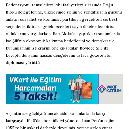
Federasyonu temsilcileri lobi faaliyetleri sırasında Doğu
Bloku delegelerine, ülkelerinde solun ve sendikaların gücünü
anlatır, sosyalist ve komünist partilerin gerçekten serbest
seçimlerle iktidara gelebilecekleri sayılı ülkelerden birisi
olduklarını vurgularken; Batı Bloku’na yaptıkları sunumlarda
ise Şili’nin ekonomik kalkınma hedeflerini ve demokratik
kurumlarının istikrarını öne çıkardılar. Böylece Şili, iki
kutuplu dünyanın hassas dengelerini ustaca gözeten bir
diplomasi yürüttü.
Arjantin ise güçlüydü, ancak ciddi sorunlarla da karşı
karşıyaydı. 1946’dan beri ülkeyi yöneten Juan Perón rejimi
1955’te bir askerî darbeyle devrilmiş, yerine gelen cunta,