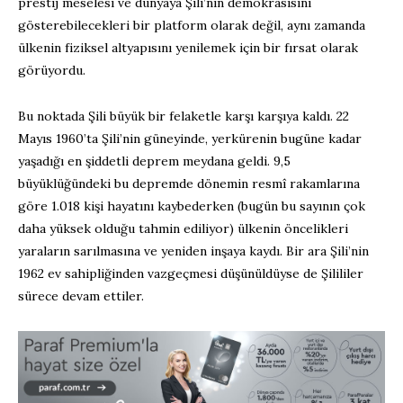
prestij meselesi ve dünyaya Şili’nin demokrasisini
gösterebilecekleri bir platform olarak değil, aynı zamanda
ülkenin fiziksel altyapısını yenilemek için bir fırsat olarak
görüyordu.
Bu noktada Şili büyük bir felaketle karşı karşıya kaldı. 22
Mayıs 1960’ta Şili’nin güneyinde, yerkürenin bugüne kadar
yaşadığı en şiddetli deprem meydana geldi. 9,5
büyüklüğündeki bu depremde dönemin resmî rakamlarına
göre 1.018 kişi hayatını kaybederken (bugün bu sayının çok
daha yüksek olduğu tahmin ediliyor) ülkenin öncelikleri
yaraların sarılmasına ve yeniden inşaya kaydı. Bir ara Şili’nin
1962 ev sahipliğinden vazgeçmesi düşünüldüyse de Şilililer
sürece devam ettiler.