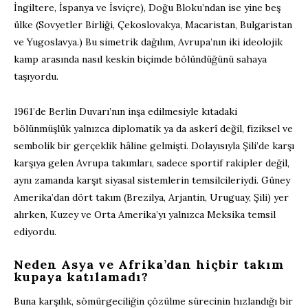
İngiltere, İspanya ve İsviçre), Doğu Bloku’ndan ise yine beş
ülke (Sovyetler Birliği, Çekoslovakya, Macaristan, Bulgaristan
ve Yugoslavya.) Bu simetrik dağılım, Avrupa’nın iki ideolojik
kamp arasında nasıl keskin biçimde bölündüğünü sahaya
taşıyordu.
1961’de Berlin Duvarı’nın inşa edilmesiyle kıtadaki
bölünmüşlük yalnızca diplomatik ya da askerî değil, fiziksel ve
sembolik bir gerçeklik hâline gelmişti. Dolayısıyla Şili’de karşı
karşıya gelen Avrupa takımları, sadece sportif rakipler değil,
aynı zamanda karşıt siyasal sistemlerin temsilcileriydi. Güney
Amerika’dan dört takım (Brezilya, Arjantin, Uruguay, Şili) yer
alırken, Kuzey ve Orta Amerika’yı yalnızca Meksika temsil
ediyordu.
Neden Asya ve Afrika’dan hiçbir takım
kupaya katılamadı?
Buna karşılık, sömürgeciliğin çözülme sürecinin hızlandığı bir