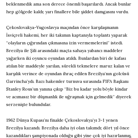
beklenmedik ama son derece önemli başarılardı. Ancak bunlar
hep gölgede kaldı; yarı finallere bile şiddet damgasını vurdu.
Çekoslovakya–Yugoslavya maçından önce karşılaşmanın
İsviçreli hakemi, her iki takımın kaptanıyla toplantı yaparak
“olayların çığırından çıkmasına izin vermemelerini” istedi.
Brezilya ile Şili arasındaki maçta sahaya yabancı maddeler
yağarken iki oyuncu oyundan atıldı. Bunlardan biri de kafası
atılan bir maddeyle yarılan, sürekli tekmelere maruz kalan ve
karşılık verince de oyundan ihraç edilen Brezilya’nın golcüsü
Garrincha’ydı. Bazı hakemler turnuva sırasında FIFA Başkanı
Stanley Rous’un yanına çıkıp “Biz bu kadar yolu böyle kindar
ve acımasız bir düşmanlık ile uğraşmak için gelmedik” diyerek
serzenişte bulundular.
1962 Dünya Kupası’nı finalde Çekoslovakya’yı 3-1 yenen
Brezilya kazandı. Brezilya daha iyi olan takımdı; dört yıl önce
kazandıkları şampiyonada olduğu gibi yine çok iyi hazırlanmış,