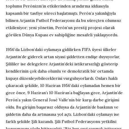
toplumu Perónizm’in etkilerinden arındırma iddiasıyla
kapsamlı bir tasfiye süreci başlatmıştı. Perón’a yakınlığıyla
bilinen Arjantin Futbol Federasyonu da bu süreçten olumsuz
etkileniyor; yeni yönetim, Perón’un prestij projesi olarak
görülen Dünya Kupası ev sahipliğine mesafeli yaklaşıyordu.
1956’da Lizbon’daki oylamaya gidilirken FIFA üyesi ülkeler
Arjantin’de giderek artan siyasi şiddetten endişe duyuyorlar,
Şilililer ise delegelere Arjantin’deki istikrarsızlığı gösterip
kendilerinin çok daha olumlu ve demokratik bir ortamda
kupayı düzenleyebileceklerini vurguluyorlardı. Onları haklı
çıkaracak şekilde, 10 Haziran 1956’daki oylamadan hemen bir
gece önce, 9 Haziran’ı 10 Haziran’a bağlayan gece, Arjantin’de
Perón’a yakın General José Valle’nin bir karşı darbe girişimi
oldu. Bu girişim başarısız olduysa da Arjantin’de baskının ve
şiddetin daha da artmasına yol açtı. Lizbon’daki oylamayı ise
farklı şekilde Şili kazandı. Şili Futbol Federasyonu yetkilisi
konuşmasını şöyle bitirecekti: “Biz her şeyi yapmak istiyoruz,