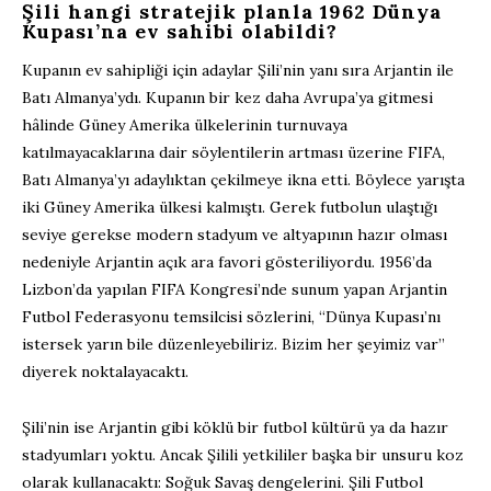
Şili hangi stratejik planla 1962 Dünya
Kupası’na ev sahibi olabildi?
Kupanın ev sahipliği için adaylar Şili’nin yanı sıra Arjantin ile
Batı Almanya’ydı. Kupanın bir kez daha Avrupa’ya gitmesi
hâlinde Güney Amerika ülkelerinin turnuvaya
katılmayacaklarına dair söylentilerin artması üzerine FIFA,
Batı Almanya’yı adaylıktan çekilmeye ikna etti. Böylece yarışta
iki Güney Amerika ülkesi kalmıştı. Gerek futbolun ulaştığı
seviye gerekse modern stadyum ve altyapının hazır olması
nedeniyle Arjantin açık ara favori gösteriliyordu. 1956’da
Lizbon’da yapılan FIFA Kongresi’nde sunum yapan Arjantin
Futbol Federasyonu temsilcisi sözlerini, “Dünya Kupası’nı
istersek yarın bile düzenleyebiliriz. Bizim her şeyimiz var”
diyerek noktalayacaktı.
Şili’nin ise Arjantin gibi köklü bir futbol kültürü ya da hazır
stadyumları yoktu. Ancak Şilili yetkililer başka bir unsuru koz
olarak kullanacaktı: Soğuk Savaş dengelerini. Şili Futbol