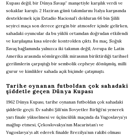
Kupası değil, bir Dünya Savaşı” manşetiyle karşılık verdi ve
sokaklar karıştı. 2 Haziran günü takımlarını İtalya karşısında
desteklemek için Estadio Nacional’i dolduran 66 bin Şilili
seyirci maça son derece gergin bir atmosfer içinde gelirken,
sahadaki oyuncular da bu yüklü ortamdan doğrudan etkilendi
ve karşılaşma kısa sürede kontrolden çıktı. Bu maç, Soğuk
Savaş bağlamında yalnızca iki takımın değil, Avrupa ile Latin
Amerika arasında sömürgecilik mirasının biriktirdiği tarihsel
gerilimlerin çarpıştığı bir sembolik cepheye dönüşmüş, milli
gurur ve kimlikler sahada açık biçimde çatışmıştı.
Tarihe oynanan futboldan çok sahadaki
şiddetle geçen Dünya Kupası
1962 Dünya Kupası, tarihe oynanan futboldan çok sahadaki
şiddetle geçti. Ev sahibi Şili’nin Sovyetler Birliği’ni yenerek
yarı finale yükselmesi ve üçüncülük maçında da Yugoslavya’yı
mağlup etmesi, Çekoslovakya’nın Macaristan’ı ve
Yugoslavya’yı alt ederek finalde Brezilya’nın rakibi olması