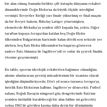
bir alan olmuş, bununla birlikte çift kutuplu dünyanın rekabet
dinamiklerinde Doğu Bloku’na da büyük ölçüde istediğini
vermişti. Sovyetler Birliği yarı finale yükselmiş ve final maçını
da bir Sovyet hakem, Nikolay Latişev yönetmişken,
elemelerde Meksika’ya yenilen ABD kupada hiç yoktu. Diğer
taraftan kupaya Avrupa’dan katılan beş Doğu Bloku
ülkesinden Bulgaristan haricinde kalan dördü son sekizde yer
alırken, beş Batı Bloku ülkesinden bu başarıyı gösteren
sadece Batı Almanya ile İngiltere’ydi ve onlar da çeyrek finalin
ötesine geçememişti.
Bu tablo, sporun ideolojik rekabetten bağımsız olmadığını,
aksine uluslararası prestij mücadelesinin bir uzantısı olarak
işlediğini düşündürüyordu. Dört yıl sonra turnuva Avrupa’ya,
üstelik Batı Bloku’nun kalbine, İngiltere’ye dönecekti. Futbol
sahası, Soğuk Savaş’ın simgesel güç dengelerinde Batı’nın
yeniden üstünlük kurabileceği bir alan hâline mi gelecekti,
yoksa 1962’de görülen kayma daha derin bir dönüşümün