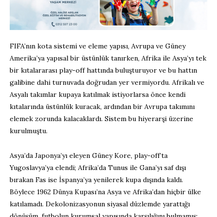
FIFA’nın kota sistemi ve eleme yapısı, Avrupa ve Güney
Amerika’ya yapısal bir üstünlük tanırken, Afrika ile Asya’yı tek
bir kıtalararası play-off hattında buluşturuyor ve bu hattın
galibine dahi turnuvada doğrudan yer vermiyordu. Afrikalı ve
Asyalı takımlar kupaya katılmak istiyorlarsa önce kendi
kıtalarında üstünlük kuracak, ardından bir Avrupa takımını
elemek zorunda kalacaklardı. Sistem bu hiyerarşi üzerine
kurulmuştu.
Asya’da Japonya’yı eleyen Güney Kore, play-off’ta
Yugoslavya’ya elendi; Afrika’da Tunus ile Gana’yı saf dışı
bırakan Fas ise İspanya’ya yenilerek kupa dışında kaldı.
Böylece 1962 Dünya Kupası’na Asya ve Afrika’dan hiçbir ülke
katılamadı. Dekolonizasyonun siyasal düzlemde yarattığı
dönüşüm, futbolun kurumsal yapısında karşılığını bulmamış;