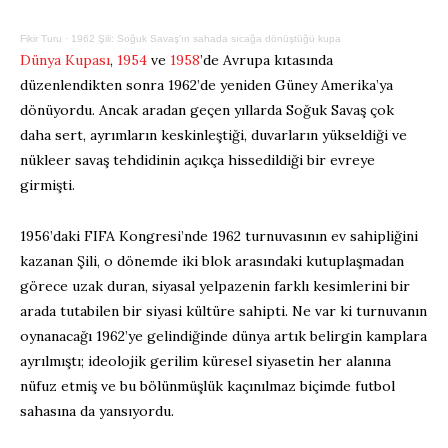
Fikir Turu
·
1962 Şili: Soğuk Savaş’ın sahada sıcağa dönüştüğü kupa
Dünya Kupası
,
1954
ve
1958
’de Avrupa kıtasında
düzenlendikten sonra 1962’de yeniden Güney Amerika’ya
dönüyordu. Ancak aradan geçen yıllarda Soğuk Savaş çok
daha sert, ayrımların keskinleştiği, duvarların yükseldiği ve
nükleer savaş tehdidinin açıkça hissedildiği bir evreye
girmişti.
1956’daki FIFA Kongresi’nde 1962 turnuvasının ev sahipliğini
kazanan Şili, o dönemde iki blok arasındaki kutuplaşmadan
görece uzak duran, siyasal yelpazenin farklı kesimlerini bir
arada tutabilen bir siyasi kültüre sahipti. Ne var ki turnuvanın
oynanacağı 1962’ye gelindiğinde dünya artık belirgin kamplara
ayrılmıştı; ideolojik gerilim küresel siyasetin her alanına
nüfuz etmiş ve bu bölünmüşlük kaçınılmaz biçimde futbol
sahasına da yansıyordu.