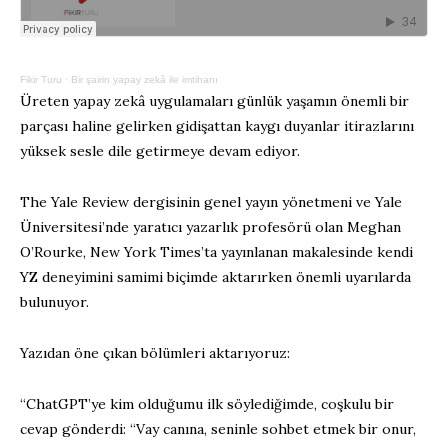
Fikir Turu
·
Bir şairin yapay zekâ ile imtihanı
Üreten yapay zekâ uygulamaları günlük yaşamın önemli bir
parçası haline gelirken gidişattan kaygı duyanlar itirazlarını
yüksek sesle dile getirmeye devam ediyor.
The Yale Review dergisinin genel yayın yönetmeni ve Yale
Üniversitesi’nde yaratıcı yazarlık profesörü olan Meghan
O’Rourke, New York Times’ta yayınlanan makalesinde kendi
YZ deneyimini samimi biçimde aktarırken önemli uyarılarda
bulunuyor.
Yazıdan öne çıkan bölümleri aktarıyoruz:
“ChatGPT’ye kim olduğumu ilk söylediğimde, coşkulu bir
cevap gönderdi: “Vay canına, seninle sohbet etmek bir onur,