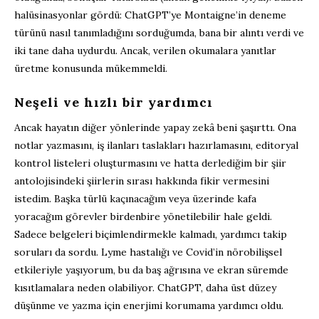
halüsinasyonlar gördü: ChatGPT’ye Montaigne’in deneme
türünü nasıl tanımladığını sorduğumda, bana bir alıntı verdi ve
iki tane daha uydurdu. Ancak, verilen okumalara yanıtlar
üretme konusunda mükemmeldi.
Neşeli ve hızlı bir yardımcı
Ancak hayatın diğer yönlerinde yapay zekâ beni şaşırttı. Ona
notlar yazmasını, iş ilanları taslakları hazırlamasını, editoryal
kontrol listeleri oluşturmasını ve hatta derlediğim bir şiir
antolojisindeki şiirlerin sırası hakkında fikir vermesini
istedim. Başka türlü kaçınacağım veya üzerinde kafa
yoracağım görevler birdenbire yönetilebilir hale geldi.
Sadece belgeleri biçimlendirmekle kalmadı, yardımcı takip
soruları da sordu. Lyme hastalığı ve Covid’in nörobilişsel
etkileriyle yaşıyorum, bu da baş ağrısına ve ekran süremde
kısıtlamalara neden olabiliyor. ChatGPT, daha üst düzey
düşünme ve yazma için enerjimi korumama yardımcı oldu.