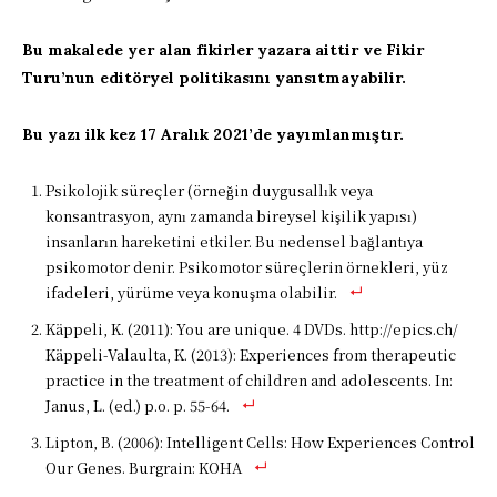
Bu makalede yer alan fikirler yazara aittir ve Fikir
Turu’nun editöryel politikasını yansıtmayabilir.
Bu yazı ilk kez 17 Aralık 2021’de yayımlanmıştır.
Psikolojik süreçler (örneğin duygusallık veya
konsantrasyon, aynı zamanda bireysel kişilik yapısı)
insanların hareketini etkiler. Bu nedensel bağlantıya
psikomotor denir. Psikomotor süreçlerin örnekleri, yüz
ifadeleri, yürüme veya konuşma olabilir.
Käppeli, K. (2011): You are unique. 4 DVDs. http://epics.ch/
Käppeli-Valaulta, K. (2013): Experiences from therapeutic
practice in the treatment of children and adolescents. In:
Janus, L. (ed.) p.o. p. 55-64.
Lipton, B. (2006): Intelligent Cells: How Experiences Control
Our Genes. Burgrain: KOHA