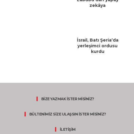
zekâya
İsrail, Batı Şeria’da
yerleşimci ordusu
kurdu
BİZE YAZMAK İSTER MİSİNİZ?
BÜLTENİMİZ SİZE ULAŞSIN İSTER MİSİNİZ?
İLETİŞİM