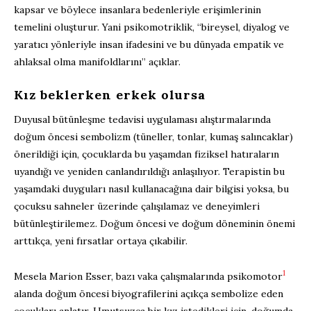
kapsar ve böylece insanlara bedenleriyle erişimlerinin
temelini oluşturur. Yani psikomotriklik, “bireysel, diyalog ve
yaratıcı yönleriyle insan ifadesini ve bu dünyada empatik ve
ahlaksal olma manifoldlarını” açıklar.
Kız beklerken erkek olursa
Duyusal bütünleşme tedavisi uygulaması alıştırmalarında
doğum öncesi sembolizm (tüneller, tonlar, kumaş salıncaklar)
önerildiği için, çocuklarda bu yaşamdan fiziksel hatıraların
uyandığı ve yeniden canlandırıldığı anlaşılıyor. Terapistin bu
yaşamdaki duyguları nasıl kullanacağına dair bilgisi yoksa, bu
çocuksu sahneler üzerinde çalışılamaz ve deneyimleri
bütünleştirilemez. Doğum öncesi ve doğum döneminin önemi
arttıkça, yeni fırsatlar ortaya çıkabilir.
1
Mesela Marion Esser, bazı vaka çalışmalarında psikomotor
alanda doğum öncesi biyografilerini açıkça sembolize eden
çocukları anlatır. Umutsuzca bir kız istedikleri için, doğumda