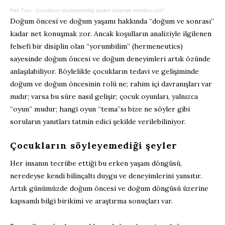
Fikir Turu
·
Çocukların söyleyemediği şeyleri anlamak mümkün mü?
Doğum öncesi ve doğum yaşamı hakkında “doğum ve sonrası”
kadar net konuşmak zor. Ancak koşulların analiziyle ilgilenen
felsefi bir disiplin olan “yorumbilim” (hermeneutics)
sayesinde doğum öncesi ve doğum deneyimleri artık özünde
anlaşılabiliyor. Böylelikle çocukların tedavi ve gelişiminde
doğum ve doğum öncesinin rolü ne; rahim içi davranışları var
mıdır; varsa bu süre nasıl gelişir; çocuk oyunları, yalnızca
“oyun” mudur; hangi oyun “tema”sı bize ne söyler gibi
soruların yanıtları tatmin edici şekilde verilebiliniyor.
Çocukların söyleyemediği şeyler
Her insanın tecrübe ettiği bu erken yaşam döngüsü,
neredeyse kendi bilinçaltı duygu ve deneyimlerini yansıtır.
Artık günümüzde doğum öncesi ve doğum döngüsü üzerine
kapsamlı bilgi birikimi ve araştırma sonuçları var.