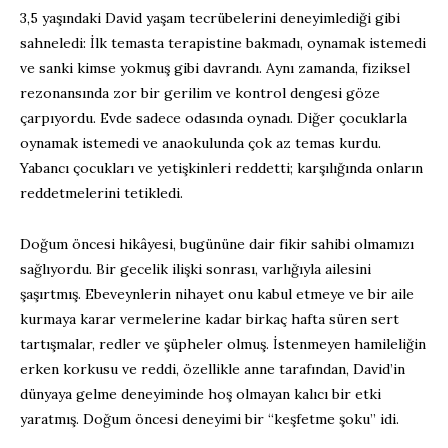
3,5 yaşındaki David yaşam tecrübelerini deneyimlediği gibi
sahneledi: İlk temasta terapistine bakmadı, oynamak istemedi
ve sanki kimse yokmuş gibi davrandı. Aynı zamanda, fiziksel
rezonansında zor bir gerilim ve kontrol dengesi göze
çarpıyordu. Evde sadece odasında oynadı. Diğer çocuklarla
oynamak istemedi ve anaokulunda çok az temas kurdu.
Yabancı çocukları ve yetişkinleri reddetti; karşılığında onların
reddetmelerini tetikledi.
Doğum öncesi hikâyesi, bugününe dair fikir sahibi olmamızı
sağlıyordu. Bir gecelik ilişki sonrası, varlığıyla ailesini
şaşırtmış. Ebeveynlerin nihayet onu kabul etmeye ve bir aile
kurmaya karar vermelerine kadar birkaç hafta süren sert
tartışmalar, redler ve şüpheler olmuş. İstenmeyen hamileliğin
erken korkusu ve reddi, özellikle anne tarafından, David’in
dünyaya gelme deneyiminde hoş olmayan kalıcı bir etki
yaratmış. Doğum öncesi deneyimi bir “keşfetme şoku” idi.