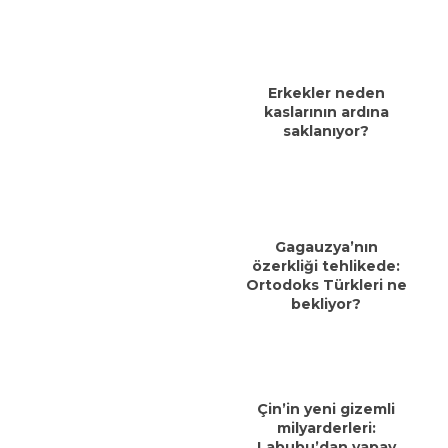
Erkekler neden
kaslarının ardına
saklanıyor?
Gagauzya’nın
özerkliği tehlikede:
Ortodoks Türkleri ne
bekliyor?
Çin’in yeni gizemli
milyarderleri:
Labubu’dan yapay