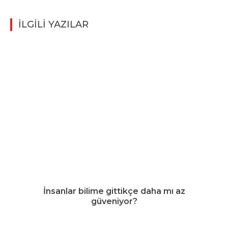
İLGİLİ YAZILAR
İnsanlar bilime gittikçe daha mı az
güveniyor?