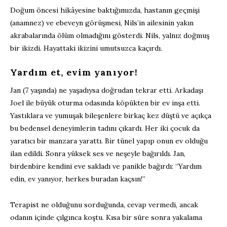
Doğum öncesi hikâyesine baktığımızda, hastanın geçmişi
(anamnez) ve ebeveyn görüşmesi, Nils’in ailesinin yakın
akrabalarında ölüm olmadığını gösterdi. Nils, yalnız doğmuş
bir ikizdi. Hayattaki ikizini umutsuzca kaçırdı.
Yardım et, evim yanıyor!
Jan (7 yaşında) ne yaşadıysa doğrudan tekrar etti. Arkadaşı
Joel ile büyük oturma odasında köpükten bir ev inşa etti.
Yastıklara ve yumuşak bileşenlere birkaç kez düştü ve açıkça
bu bedensel deneyimlerin tadını çıkardı. Her iki çocuk da
yaratıcı bir manzara yarattı. Bir tünel yapıp onun ev olduğu
ilan edildi. Sonra yüksek ses ve neşeyle bağırıldı. Jan,
birdenbire kendini eve sakladı ve panikle bağırdı: “Yardım
edin, ev yanıyor, herkes buradan kaçsın!”
Terapist ne olduğunu sorduğunda, cevap vermedi, ancak
odanın içinde çılgınca koştu. Kısa bir süre sonra yakalama