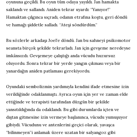
oyununa geçildi. Bu oyun tüm odaya yayıldı. Jan hamakta
saklandı ve sallandı. Aniden tekrar uyardı: “Yanıyor!”
Hamaktan çılgınca sıçradı, odanın etrafına koştu, geri döndü
ve hamağı şiddetle salladı. “Ateşi söndürdüm.”
Bu sözlerle arkadaşı Joel’e döndü. Jan bu sahneyi psikomotor
seansta birçok şekilde tekrarladı. Jan için gevşeme neredeyse
imkânsızdı. Gevşemeye çalıştığı anda vücudu huzursuz
oluyordu. Sonra tekrar bir yerde yangın çıkması veya bir
yanardağın aniden patlaması gerekiyordu.
Oyundaki sembolizmin yardımıyla kendini ifade etmesine izin
verildiğinde odaklanmıştı. Ayrıca oyun için yer ve zaman elde
ettiğinde ve terapisti tarafından düzgün bir şekilde
yansıtıldığında da odaklandı. Bu gibi durumlarda içten ve
dıştan gitmesine izin vermeye başlanınca, vücudu yumuşuyor
gibiydi. Vücudunu ve antenlerini geçici olarak, yavaşca
“bilinmeyen”i anlamak üzere uzatan bir salyangoz gibi