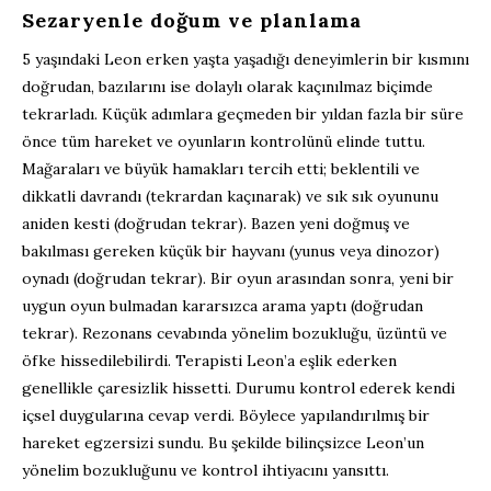
Sezaryenle doğum ve planlama
5 yaşındaki Leon erken yaşta yaşadığı deneyimlerin bir kısmını
doğrudan, bazılarını ise dolaylı olarak kaçınılmaz biçimde
tekrarladı. Küçük adımlara geçmeden bir yıldan fazla bir süre
önce tüm hareket ve oyunların kontrolünü elinde tuttu.
Mağaraları ve büyük hamakları tercih etti; beklentili ve
dikkatli davrandı (tekrardan kaçınarak) ve sık sık oyununu
aniden kesti (doğrudan tekrar). Bazen yeni doğmuş ve
bakılması gereken küçük bir hayvanı (yunus veya dinozor)
oynadı (doğrudan tekrar). Bir oyun arasından sonra, yeni bir
uygun oyun bulmadan kararsızca arama yaptı (doğrudan
tekrar). Rezonans cevabında yönelim bozukluğu, üzüntü ve
öfke hissedilebilirdi. Terapisti Leon’a eşlik ederken
genellikle çaresizlik hissetti. Durumu kontrol ederek kendi
içsel duygularına cevap verdi. Böylece yapılandırılmış bir
hareket egzersizi sundu. Bu şekilde bilinçsizce Leon’un
yönelim bozukluğunu ve kontrol ihtiyacını yansıttı.