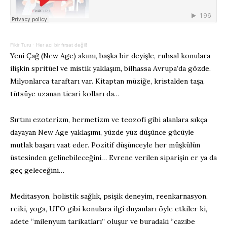
Fikir Turu
·
Her acı bir fırsat değil!
Yeni Çağ (New Age) akımı, başka bir deyişle, ruhsal konulara
ilişkin spritüel ve mistik yaklaşım, bilhassa Avrupa’da gözde.
Milyonlarca taraftarı var. Kitaptan müziğe, kristalden taşa,
tütsüye uzanan ticari kolları da…
Sırtını ezoterizm, hermetizm ve teozofi gibi alanlara sıkça
dayayan New Age yaklaşımı, yüzde yüz düşünce gücüyle
mutlak başarı vaat eder. Pozitif düşünceyle her müşkülün
üstesinden gelinebileceğini… Evrene verilen siparişin er ya da
geç geleceğini…
Meditasyon, holistik sağlık, psişik deneyim, reenkarnasyon,
reiki, yoga, UFO gibi konulara ilgi duyanları öyle etkiler ki,
adete “milenyum tarikatları” oluşur ve buradaki “cazibe