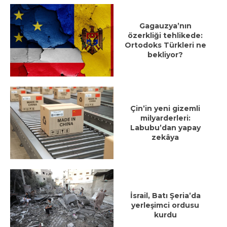
Gagauzya’nın
özerkliği tehlikede:
Ortodoks Türkleri ne
bekliyor?
Çin’in yeni gizemli
milyarderleri:
Labubu’dan yapay
zekâya
İsrail, Batı Şeria’da
yerleşimci ordusu
kurdu