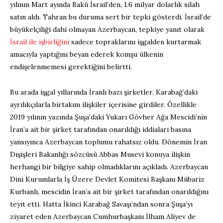
yılının Mart ayında Bakü İsrail’den, 1.6 milyar dolarlık silah
satın aldı. Tahran bu duruma sert bir tepki gösterdi. İsrail’de
büyükelçiliği dahi olmayan Azerbaycan, tepkiye yanıt olarak
İsrail ile işbirliğini
sadece topraklarını işgalden kurtarmak
amacıyla yaptığını beyan ederek komşu ülkenin
endişelenmemesi gerektiğini belirtti.
Bu arada işgal yıllarında İranlı bazı şirketler, Karabağ’daki
ayrılıkçılarla birtakım ilişkiler içerisine girdiler. Özellikle
2019 yılının yazında Şuşa’daki Yukarı Gövher Ağa Mescidi’nin
İran’a ait bir şirket tarafından onarıldığı iddiaları basına
yansıyınca Azerbaycan toplumu rahatsız oldu. Dönemin İran
Dışişleri Bakanlığı sözcüsü Abbas Musevi konuya ilişkin
herhangi bir bilgiye sahip olmadıklarını açıkladı. Azerbaycan
Dini Kurumlarla İş Üzere Devlet Komitesi Başkanı Mübariz
Kurbanlı, mescidin İran’a ait bir şirket tarafından onarıldığını
teyit etti. Hatta İkinci Karabağ Savaşı’ndan sonra Şuşa’yı
ziyaret eden Azerbaycan Cumhurbaşkanı İlham Aliyev de