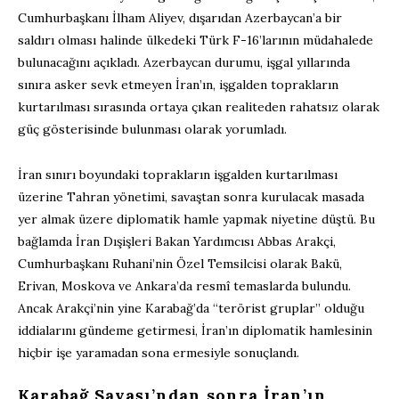
Cumhurbaşkanı İlham Aliyev, dışarıdan Azerbaycan’a bir
saldırı olması halinde ülkedeki Türk F-16’larının müdahalede
bulunacağını açıkladı. Azerbaycan durumu, işgal yıllarında
sınıra asker sevk etmeyen İran’ın, işgalden toprakların
kurtarılması sırasında ortaya çıkan realiteden rahatsız olarak
güç gösterisinde bulunması olarak yorumladı.
İran sınırı boyundaki toprakların işgalden kurtarılması
üzerine Tahran yönetimi, savaştan sonra kurulacak masada
yer almak üzere diplomatik hamle yapmak niyetine düştü. Bu
bağlamda İran Dışişleri Bakan Yardımcısı Abbas Arakçi,
Cumhurbaşkanı Ruhani’nin Özel Temsilcisi olarak Bakü,
Erivan, Moskova ve Ankara’da resmî temaslarda bulundu.
Ancak Arakçi’nin yine Karabağ’da “terörist gruplar” olduğu
iddialarını gündeme getirmesi, İran’ın diplomatik hamlesinin
hiçbir işe yaramadan sona ermesiyle sonuçlandı.
Karabağ Savaşı’ndan sonra İran’ın