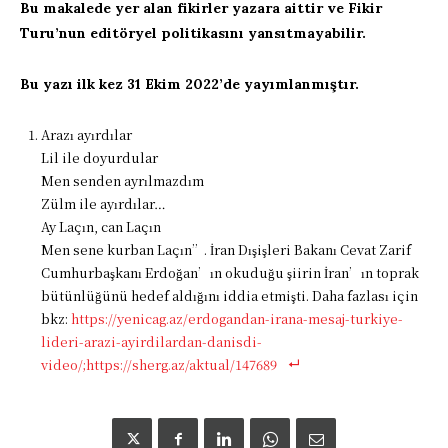
Bu makalede yer alan fikirler yazara aittir ve Fikir
Turu’nun editöryel politikasını yansıtmayabilir.
Bu yazı ilk kez 31 Ekim 2022’de yayımlanmıştır.
Arazı ayırdılar
Lil ile doyurdular
Men senden ayrılmazdım
Zülm ile ayırdılar…
Ay Laçın, can Laçın
Men sene kurban Laçın”. İran Dışişleri Bakanı Cevat Zarif
Cumhurbaşkanı Erdoğan’ın okuduğu şiirin İran’ın toprak
bütünlüğünü hedef aldığını iddia etmişti. Daha fazlası için
bkz:
https://yenicag.az/erdogandan-irana-mesaj-turkiye-
lideri-arazi-ayirdilardan-danisdi-
video/;https://sherg.az/aktual/147689