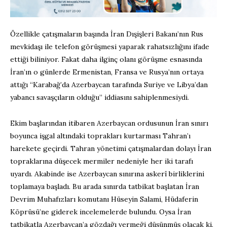
Özellikle çatışmaların başında İran Dışişleri Bakanı’nın Rus
mevkidaşı ile telefon görüşmesi yaparak rahatsızlığını ifade
ettiği biliniyor. Fakat daha ilginç olanı görüşme esnasında
İran’ın o günlerde Ermenistan, Fransa ve Rusya’nın ortaya
attığı “Karabağ’da Azerbaycan tarafında Suriye ve Libya’dan
yabancı savaşçıların olduğu” iddiasını sahiplenmesiydi.
Ekim başlarından itibaren Azerbaycan ordusunun İran sınırı
boyunca işgal altındaki toprakları kurtarması Tahran’ı
harekete geçirdi. Tahran yönetimi çatışmalardan dolayı İran
topraklarına düşecek mermiler nedeniyle her iki tarafı
uyardı. Akabinde ise Azerbaycan sınırına askerî birliklerini
toplamaya başladı. Bu arada sınırda tatbikat başlatan İran
Devrim Muhafızları komutanı Hüseyin Salami, Hüdaferin
Köprüsü’ne giderek incelemelerde bulundu. Oysa İran
tatbikatla Azerbaycan’a gözdağı vermeği düşünmüş olacak ki,