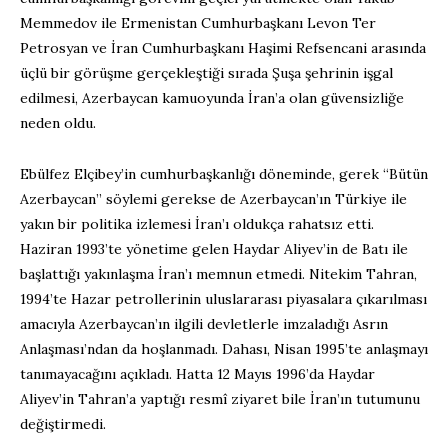
Memmedov ile Ermenistan Cumhurbaşkanı Levon Ter
Petrosyan ve İran Cumhurbaşkanı Haşimi Refsencani arasında
üçlü bir görüşme gerçekleştiği sırada Şuşa şehrinin işgal
edilmesi, Azerbaycan kamuoyunda İran’a olan güvensizliğe
neden oldu.
Ebülfez Elçibey’in cumhurbaşkanlığı döneminde, gerek “Bütün
Azerbaycan” söylemi gerekse de Azerbaycan’ın Türkiye ile
yakın bir politika izlemesi İran’ı oldukça rahatsız etti.
Haziran 1993’te yönetime gelen Haydar Aliyev’in de Batı ile
başlattığı yakınlaşma İran’ı memnun etmedi. Nitekim Tahran,
1994’te Hazar petrollerinin uluslararası piyasalara çıkarılması
amacıyla Azerbaycan’ın ilgili devletlerle imzaladığı Asrın
Anlaşması’ndan da hoşlanmadı. Dahası, Nisan 1995’te anlaşmayı
tanımayacağını açıkladı. Hatta 12 Mayıs 1996’da Haydar
Aliyev’in Tahran’a yaptığı resmî ziyaret bile İran’ın tutumunu
değiştirmedi.