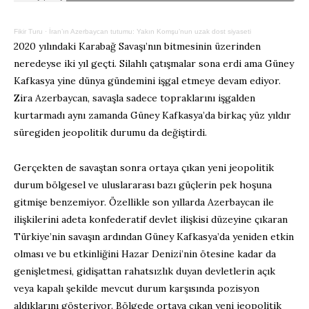
Fikir Turu
·
İran’ın Azerbaycan tutumu: Yakın Komşu’nun uzak dost siyaseti
2020 yılındaki Karabağ Savaşı’nın bitmesinin üzerinden
neredeyse iki yıl geçti. Silahlı çatışmalar sona erdi ama Güney
Kafkasya yine dünya gündemini işgal etmeye devam ediyor.
Zira Azerbaycan, savaşla sadece topraklarını işgalden
kurtarmadı aynı zamanda Güney Kafkasya’da birkaç yüz yıldır
süregiden jeopolitik durumu da değiştirdi.
Gerçekten de savaştan sonra ortaya çıkan yeni jeopolitik
durum bölgesel ve uluslararası bazı güçlerin pek hoşuna
gitmişe benzemiyor. Özellikle son yıllarda Azerbaycan ile
ilişkilerini adeta konfederatif devlet ilişkisi düzeyine çıkaran
Türkiye’nin savaşın ardından Güney Kafkasya’da yeniden etkin
olması ve bu etkinliğini Hazar Denizi’nin ötesine kadar da
genişletmesi, gidişattan rahatsızlık duyan devletlerin açık
veya kapalı şekilde mevcut durum karşısında pozisyon
aldıklarını gösteriyor. Bölgede ortaya çıkan yeni jeopolitik