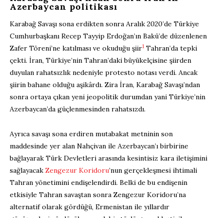
Azerbaycan politikası
Karabağ Savaşı sona erdikten sonra Aralık 2020’de Türkiye
Cumhurbaşkanı Recep Tayyip Erdoğan’ın Bakü’de düzenlenen
1
Zafer Töreni’ne katılması ve okuduğu şiir
Tahran’da tepki
çekti. İran, Türkiye’nin Tahran’daki büyükelçisine şiirden
duyulan rahatsızlık nedeniyle protesto notası verdi. Ancak
şiirin bahane olduğu aşikârdı. Zira İran, Karabağ Savaşı’ndan
sonra ortaya çıkan yeni jeopolitik durumdan yani Türkiye’nin
Azerbaycan’da güçlenmesinden rahatsızdı.
Ayrıca savaşı sona erdiren mutabakat metninin son
maddesinde yer alan Nahçivan ile Azerbaycan’ı birbirine
bağlayarak Türk Devletleri arasında kesintisiz kara iletişimini
sağlayacak
Zengezur Koridoru
’nun gerçekleşmesi ihtimali
Tahran yönetimini endişelendirdi. Belki de bu endişenin
etkisiyle Tahran savaştan sonra Zengezur Koridoru’na
alternatif olarak gördüğü, Ermenistan ile yıllardır