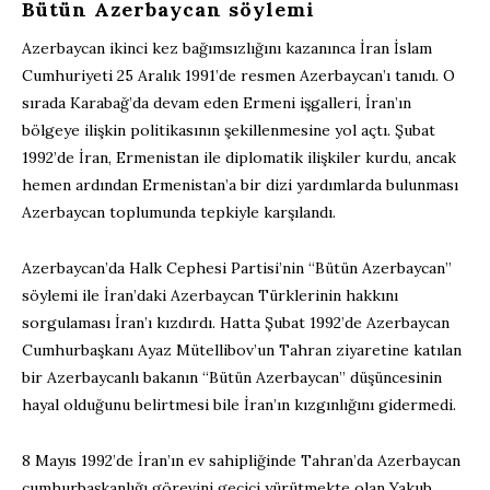
Bütün Azerbaycan söylemi
Azerbaycan ikinci kez bağımsızlığını kazanınca İran İslam
Cumhuriyeti 25 Aralık 1991’de resmen Azerbaycan’ı tanıdı. O
sırada Karabağ’da devam eden Ermeni işgalleri, İran’ın
bölgeye ilişkin politikasının şekillenmesine yol açtı. Şubat
1992’de İran, Ermenistan ile diplomatik ilişkiler kurdu, ancak
hemen ardından Ermenistan’a bir dizi yardımlarda bulunması
Azerbaycan toplumunda tepkiyle karşılandı.
Azerbaycan’da Halk Cephesi Partisi’nin “Bütün Azerbaycan”
söylemi ile İran’daki Azerbaycan Türklerinin hakkını
sorgulaması İran’ı kızdırdı. Hatta Şubat 1992’de Azerbaycan
Cumhurbaşkanı Ayaz Mütellibov’un Tahran ziyaretine katılan
bir Azerbaycanlı bakanın “Bütün Azerbaycan” düşüncesinin
hayal olduğunu belirtmesi bile İran’ın kızgınlığını gidermedi.
8 Mayıs 1992’de İran’ın ev sahipliğinde Tahran’da Azerbaycan
cumhurbaşkanlığı görevini geçici yürütmekte olan Yakub