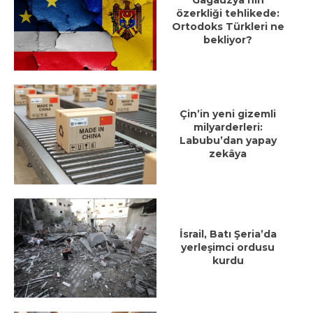
Gagauzya’nın
özerkliği tehlikede:
Ortodoks Türkleri ne
bekliyor?
Çin’in yeni gizemli
milyarderleri:
Labubu’dan yapay
zekâya
İsrail, Batı Şeria’da
yerleşimci ordusu
kurdu