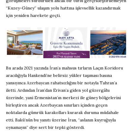
görüşmeleri sürdürülen ancak bir türlü gerçekleştirilemeyen
“Kuzey-Güney” ulaşım yolu hattına işlevsellik kazandırmak
için yeniden harekete geçti.
Bu arada 2021 yazında İran’a mahsus tırların Laçın Koridoru
aracılığıyla Hankendi’ne belirsiz yükler taşıması basına
yansıyınca Azerbaycan rahatsızlığını bir notayla Tahran’a
iletti. Ardından İran’dan Erivan’a giden yol güzergâhı
üzerinde, yani Ermenistan’ın merkezi ile güney bölgelerini
birleştiren ancak Azerbaycan sınırları içinden geçen
noktalarda gümrük karakolları kurarak duruma müdahale
etti. Bakü’nün bu yanıtı üzerine İran, “aslanın kuyruğuyla
oynamayın” diye sert bir tepki gösterdi.