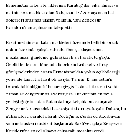
Ermenistan askerî birliklerinin Karabağ’dan çıkarılması ve
metnin son maddesi olan Nahçıvan ile Azerbaycan’ın batı
bölgeleri arasında ulaşım yolunun, yani Zengezur
Koridoru’nun açılmasını talep etti.
Fakat metnin son kalan maddeleri üzerinde belli bir ortak
nokta üzerinde çalışılarak nihai barış anlaşmasının
imzalanması gündeme gelmişken İran harekete geçti.
Özellikle de son dönemde liderlerin Brüksel ve Prag
görüşmelerinden sonra Ermenistan’dan yolun açılabileceği
yönünde kanaatin hasıl olmasıyla, Tahran Ermenistan’ın
toprak bütünlüğünü “kırmızı çizgisi” olarak ilan etti ve bir
zamanlar Zengezur’da Azerbaycan Türklerinin en fazla
yerleştiği şehir olan Kafan’da büyükelçilik binası açarak
Zengezur konusundaki hassasiyetini ortaya koydu. Dahası, bu
gelişmelere paralel olarak geçtiğimiz günlerde Azerbaycan
sınırında askerî tatbikat başlatarak Bakü’ye açıkça Zengezur
Koridoru’na engel olmaya çalışacağı mesajını verdi.