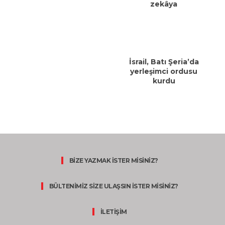
zekâya
İsrail, Batı Şeria’da
yerleşimci ordusu
kurdu
BİZE YAZMAK İSTER MİSİNİZ?
BÜLTENİMİZ SİZE ULAŞSIN İSTER MİSİNİZ?
İLETİŞİM