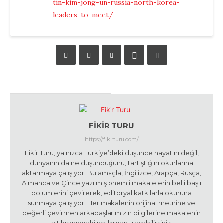
tin-kim-jong-un-russia-north-korea-
leaders-to-meet/
FIKIR TURU
https://fikirturu.com/
Fikir Turu, yalnızca Türkiye’deki düşünce hayatını değil,
dünyanın da ne düşündüğünü, tartıştığını okurlarına
aktarmaya çalışıyor. Bu amaçla, İngilizce, Arapça, Rusça,
Almanca ve Çince yazılmış önemli makalelerin belli başlı
bölümlerini çevirerek, editoryal katkılarla okuruna
sunmaya çalışıyor. Her makalenin orijinal metnine ve
değerli çevirmen arkadaşlarımızın bilgilerine makalenin
alt kısmındaki notlardan ulaşabilirsiniz.