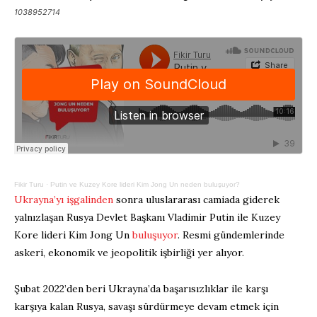
1038952714
Fikir Turu
·
Putin ve Kuzey Kore lideri Kim Jong Un neden buluşuyor?
Ukrayna’yı işgalinden
sonra uluslararası camiada giderek
yalnızlaşan Rusya Devlet Başkanı Vladimir Putin ile Kuzey
Kore lideri Kim Jong Un
buluşuyor
. Resmi gündemlerinde
askeri, ekonomik ve jeopolitik işbirliği yer alıyor.
Şubat 2022’den beri Ukrayna’da başarısızlıklar ile karşı
karşıya kalan Rusya, savaşı sürdürmeye devam etmek için