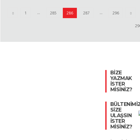
...
...
1
285
286
287
296
29
BİZE
YAZMAK
İSTER
MİSİNİZ?
BÜLTENİMİ
SİZE
ULAŞSIN
İSTER
MİSİNİZ?