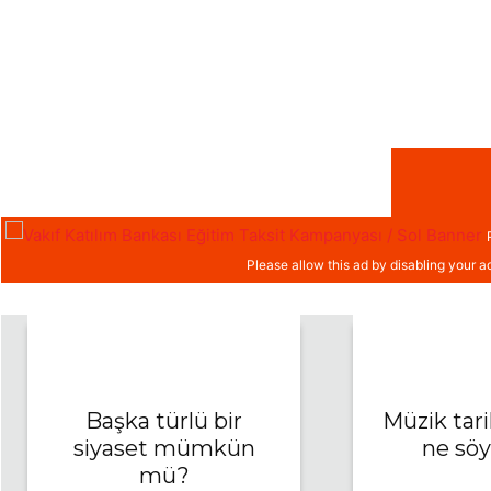
BÜLTEN
JEO-POLITIKA
Başka türlü bir
Müzik tari
siyaset mümkün
ne söy
mü?