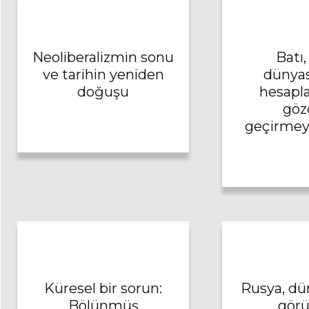
Neoliberalizmin sonu
Batı,
ve tarihin yeniden
dünyas
doğuşu
hesapla
göz
geçirmey
Küresel bir sorun:
Rusya, dün
Bölünmüş
görü