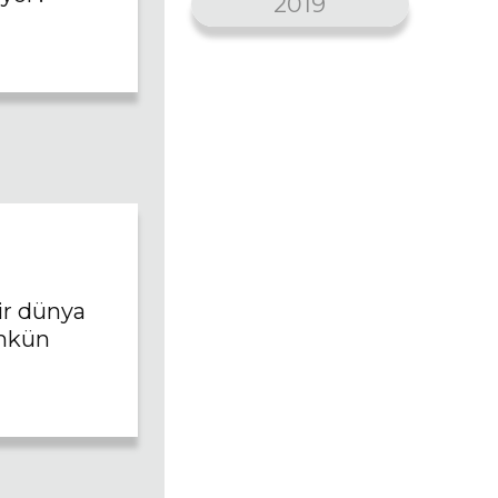
2019
ir dünya
kün