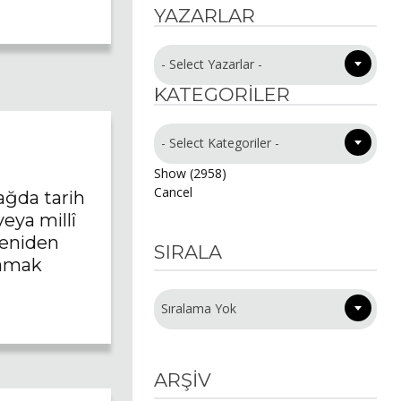
YAZARLAR
- Select Yazarlar -
KATEGORILER
- Select Kategoriler -
Show
(
2958
)
Cancel
ağda tarih
eya millî
yeniden
SIRALA
amak
Sıralama Yok
ARŞİV