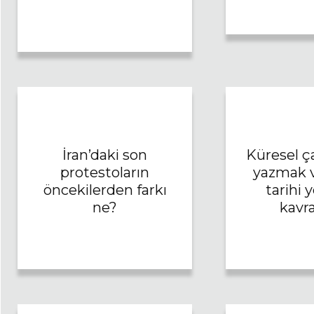
İran’daki son
Küresel ç
protestoların
yazmak v
öncekilerden farkı
tarihi 
ne?
kavr