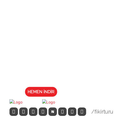
HEMEN İNDİR
/fikirturu