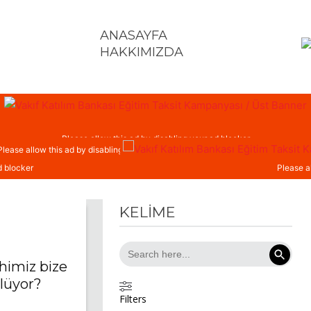
ANASAYFA
HAKKIMIZDA
TOPLUM
KÜLTÜR – SANAT
BILIM – TEKNOLOJI
E
KELİME
Search Button
Search
for:
himiz bize
lüyor?
Filters