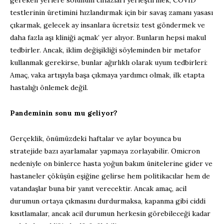
gereken yerlere solunum cihazları yerleştirmek, COVID
testlerinin üretimini hızlandırmak için bir savaş zamanı yasası
çıkarmak, gelecek ay insanlara ücretsiz test göndermek ve
daha fazla aşı kliniği açmak’ yer alıyor. Bunların hepsi makul
tedbirler. Ancak, iklim değişikliği söyleminden bir metafor
kullanmak gerekirse, bunlar ağırlıklı olarak uyum tedbirleri:
Amaç, vaka artışıyla başa çıkmaya yardımcı olmak, ilk etapta
hastalığı önlemek değil.
Pandeminin sonu mu geliyor?
Gerçeklik, önümüzdeki haftalar ve aylar boyunca bu
stratejide bazı ayarlamalar yapmaya zorlayabilir. Omicron
nedeniyle on binlerce hasta yoğun bakım ünitelerine gider ve
hastaneler çöküşün eşiğine gelirse hem politikacılar hem de
vatandaşlar buna bir yanıt verecektir. Ancak amaç, acil
durumun ortaya çıkmasını durdurmaksa, kapanma gibi ciddi
kısıtlamalar, ancak acil durumun herkesin görebileceği kadar