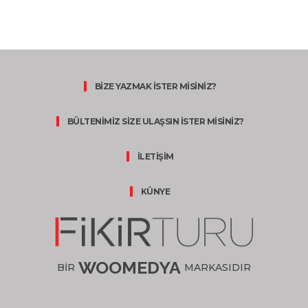
BİZE YAZMAK İSTER MİSİNİZ?
BÜLTENİMİZ SİZE ULAŞSIN İSTER MİSİNİZ?
İLETİŞİM
KÜNYE
WOOMEDYA
BİR
MARKASIDIR