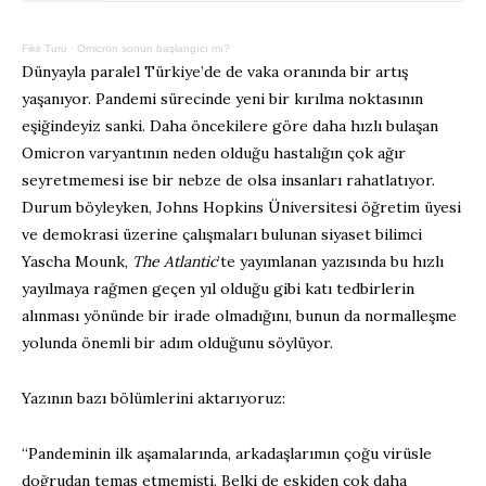
Fikir Turu
·
Omicron sonun başlangıcı mı?
Dünyayla paralel Türkiye’de de vaka oranında bir artış
yaşanıyor. Pandemi sürecinde yeni bir kırılma noktasının
eşiğindeyiz sanki. Daha öncekilere göre daha hızlı bulaşan
Omicron varyantının neden olduğu hastalığın çok ağır
seyretmemesi ise bir nebze de olsa insanları rahatlatıyor.
Durum böyleyken, Johns Hopkins Üniversitesi öğretim üyesi
ve demokrasi üzerine çalışmaları bulunan siyaset bilimci
Yascha Mounk,
The Atlantic
’te yayımlanan yazısında bu hızlı
yayılmaya rağmen geçen yıl olduğu gibi katı tedbirlerin
alınması yönünde bir irade olmadığını, bunun da normalleşme
yolunda önemli bir adım olduğunu söylüyor.
Yazının bazı bölümlerini aktarıyoruz:
“Pandeminin ilk aşamalarında, arkadaşlarımın çoğu virüsle
doğrudan temas etmemişti. Belki de eskiden çok daha