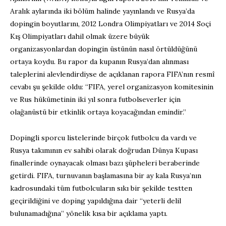
Aralık aylarında iki bölüm halinde yayınlandı ve Rusya’da
dopingin boyutlarını, 2012 Londra Olimpiyatları ve 2014 Soçi
Kış Olimpiyatları dahil olmak üzere büyük
organizasyonlardan dopingin üstünün nasıl örtüldüğünü
ortaya koydu. Bu rapor da kupanın Rusya’dan alınması
taleplerini alevlendirdiyse de açıklanan rapora FIFA’nın resmî
cevabı şu şekilde oldu: “FIFA, yerel organizasyon komitesinin
ve Rus hükümetinin iki yıl sonra futbolseverler için
olağanüstü bir etkinlik ortaya koyacağından emindir.”
Dopingli sporcu listelerinde birçok futbolcu da vardı ve
Rusya takımının ev sahibi olarak doğrudan Dünya Kupası
finallerinde oynayacak olması bazı şüpheleri beraberinde
getirdi. FIFA, turnuvanın başlamasına bir ay kala Rusya’nın
kadrosundaki tüm futbolcuların sıkı bir şekilde testten
geçirildiğini ve doping yapıldığına dair “yeterli delil
bulunamadığına” yönelik kısa bir açıklama yaptı.