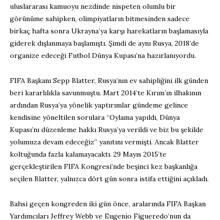
uluslararası kamuoyu nezdinde nispeten olumlu bir
görünüme sahipken, olimpiyatların bitmesinden sadece
birkaç hafta sonra Ukrayna’ya karşı harekatların başlamasıyla
giderek dışlanmaya başlamıştı. Şimdi de aynı Rusya, 2018’de
organize edeceği Futbol Dünya Kupası’na hazırlanıyordu.
FIFA Başkanı Sepp Blatter, Rusya’nın ev sahipliğini ilk günden
beri kararlılıkla savunmuştu. Mart 2014’te Kırım’ın ilhakının
ardından Rusya’ya yönelik yaptırımlar gündeme gelince
kendisine yöneltilen sorulara “Oylama yapıldı, Dünya
Kupası’nı düzenleme hakkı Rusya’ya verildi ve biz bu şekilde
yolumuza devam edeceğiz” yanıtını vermişti. Ancak Blatter
koltuğunda fazla kalamayacaktı. 29 Mayıs 2015’te
gerçekleştirilen FIFA Kongresi’nde beşinci kez başkanlığa
seçilen Blatter, yalnızca dört gün sonra istifa ettiğini açıkladı.
Bahsi geçen kongreden iki gün önce, aralarında FIFA Başkan
Yardımcıları Jeffrey Webb ve Eugenio Figueredo’nun da