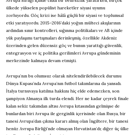
Avrupa Birliği içinde ciddi bir belirsizlik yaratırken, birçok
ülkede yükselen popülist hareketler siyasi uyumu
zorluyordu. Göç krizi ise hâlâ güçlü bir siyasi ve toplumsal
etki yaratıyordu. 2015–2016’daki yoğun mülteci akışlarının
ardından sınır kontrolleri, sığınma politikaları ve AB içinde
yük paylaşımı tartışmaları derinleşmiş, özellikle Akdeniz
üzerinden gelen düzensiz göç ve bunun yarattığı güvenlik,
entegrasyon ve iç politika gerilimleri Avrupa gündeminin
merkezinde kalmaya devam etmişti.
Avrupa’nın bu olumsuz olarak nitelendirilebilecek durumu
Dünya Kupası’nda Avrupa’nın futbol takımlarına da yansıdı.
İtalya turnuvaya katılma hakkını hiç elde edemezken, son
şampiyon Almanya ilk turda elendi. Her ne kadar çeyrek finale
kalan sekiz takımdan altısı Avrupa kıtasından gelmişse de
bunlardan biri Avrupa ile gerginlik içerisinde olan Rusya, bir
tanesi Avrupa’dan çıkma kararı almış olan İngiltere, bir tanesi
henüz Avrupa Birliği’nde olmayan Hırvatistan’dı; diğer üç ülke