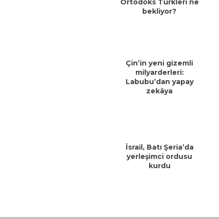
Ortodoks Türkleri ne
bekliyor?
Çin’in yeni gizemli
milyarderleri:
Labubu’dan yapay
zekâya
İsrail, Batı Şeria’da
yerleşimci ordusu
kurdu