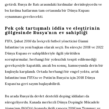
getirdi. Rusya ile Batı arasındaki kırılmalar derinleşiyordu ve
bu kırılma hatlarının tam ortasında bir Dünya Kupası
oynanması gerekecekti.
Pek çok tartışmalı iddia ve eleştirinin
gölgesinde Rusya’nın ev sahipliği
FIFA, Şubat 2016’da İsviçreli futbol yöneticisi Gianni
Infantino’yu yeni başkan olarak seçti. Bu süreçte 2018 ve 2022
Dünya Kupası ev sahiplikleriyle ilgili yürütülen
soruşturmalar, herhangi bir yolsuzluk tespit edilemediği
gerekçesiyle kapatıldı, ancak bu sonuç, kamuoyunda derin bir
kuşkuyla karşılandı. Ortada herhangi bir engel yoktu, artık
Infantino’nun FIFA’sı ve Putin’in Rusya’sı için 2018 Dünya
Kupası’na geri sayım başlayabilirdi.
Bu arada Rusya’da devlet destekli doping iddiaları da
süregeliyordu. Kanada merkezli Dünya Dopingle Mücadele
Ajansı’nın (WADA) konuyla ilgili raporu 2016’nın Temmuz ve