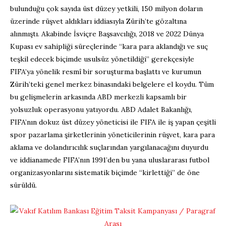
bulunduğu çok sayıda üst düzey yetkili, 150 milyon doların
üzerinde rüşvet aldıkları iddiasıyla Zürih’te gözaltına
alınmıştı. Akabinde İsviçre Başsavcılığı, 2018 ve 2022 Dünya
Kupası ev sahipliği süreçlerinde “kara para aklandığı ve suç
teşkil edecek biçimde usulsüz yönetildiği” gerekçesiyle
FIFA’ya yönelik resmî bir soruşturma başlattı ve kurumun
Zürih’teki genel merkez binasındaki belgelere el koydu. Tüm
bu gelişmelerin arkasında ABD merkezli kapsamlı bir
yolsuzluk operasyonu yatıyordu. ABD Adalet Bakanlığı,
FIFA’nın dokuz üst düzey yöneticisi ile FIFA ile iş yapan çeşitli
spor pazarlama şirketlerinin yöneticilerinin rüşvet, kara para
aklama ve dolandırıcılık suçlarından yargılanacağını duyurdu
ve iddianamede FIFA’nın 1991’den bu yana uluslararası futbol
organizasyonlarını sistematik biçimde “kirlettiği” de öne
sürüldü.