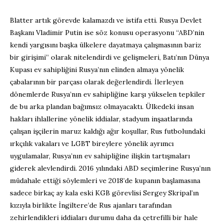
Blatter artık görevde kalamazdı ve istifa etti. Rusya Devlet
Başkanı Vladimir Putin ise söz konusu operasyonu “ABD’nin
kendi yargısını başka ülkelere dayatmaya çalışmasının bariz
bir girişimi” olarak nitelendirdi ve gelişmeleri, Batı’nın Dünya
Kupası ev sahipliğini Rusya’nın elinden almaya yönelik
çabalarının bir parçası olarak değerlendirdi. İlerleyen
dönemlerde Rusya’nın ev sahipliğine karşı yükselen tepkiler
de bu arka plandan bağımsız olmayacaktı. Ülkedeki insan
hakları ihlallerine yönelik iddialar, stadyum inşaatlarında
çalışan işçilerin maruz kaldığı ağır koşullar, Rus futbolundaki
ırkçılık vakaları ve LGBT bireylere yönelik ayrımcı
uygulamalar, Rusya’nın ev sahipliğine ilişkin tartışmaları
giderek alevlendirdi. 2016 yılındaki ABD seçimlerine Rusya’nın
müdahale ettiği söylemleri ve 2018’de kupanın başlamasına
sadece birkaç ay kala eski KGB görevlisi Sergey Skripal’ın
kızıyla birlikte İngiltere’de Rus ajanları tarafından
zehirlendikleri iddiaları durumu daha da çetrefilli bir hale