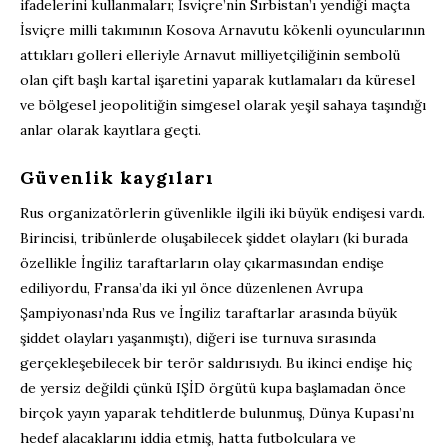
ifadelerini kullanmaları; İsviçre’nin Sırbistan’ı yendiği maçta
İsviçre milli takımının Kosova Arnavutu kökenli oyuncularının
attıkları golleri elleriyle Arnavut milliyetçiliğinin sembolü
olan çift başlı kartal işaretini yaparak kutlamaları da küresel
ve bölgesel jeopolitiğin simgesel olarak yeşil sahaya taşındığı
anlar olarak kayıtlara geçti.
Güvenlik kaygıları
Rus organizatörlerin güvenlikle ilgili iki büyük endişesi vardı.
Birincisi, tribünlerde oluşabilecek şiddet olayları (ki burada
özellikle İngiliz taraftarların olay çıkarmasından endişe
ediliyordu, Fransa’da iki yıl önce düzenlenen Avrupa
Şampiyonası’nda Rus ve İngiliz taraftarlar arasında büyük
şiddet olayları yaşanmıştı), diğeri ise turnuva sırasında
gerçekleşebilecek bir terör saldırısıydı. Bu ikinci endişe hiç
de yersiz değildi çünkü IŞİD örgütü kupa başlamadan önce
birçok yayın yaparak tehditlerde bulunmuş, Dünya Kupası’nı
hedef alacaklarını iddia etmiş, hatta futbolculara ve