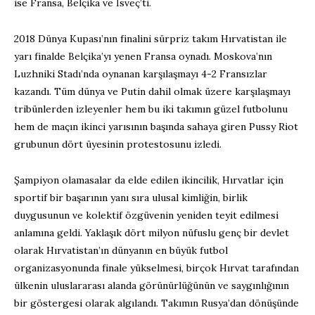
ise Fransa, Belçika ve İsveç’ti.
2018 Dünya Kupası’nın finalini sürpriz takım Hırvatistan ile
yarı finalde Belçika’yı yenen Fransa oynadı. Moskova’nın
Luzhniki Stadı’nda oynanan karşılaşmayı 4-2 Fransızlar
kazandı. Tüm dünya ve Putin dahil olmak üzere karşılaşmayı
tribünlerden izleyenler hem bu iki takımın güzel futbolunu
hem de maçın ikinci yarısının başında sahaya giren Pussy Riot
grubunun dört üyesinin protestosunu izledi.
Şampiyon olamasalar da elde edilen ikincilik, Hırvatlar için
sportif bir başarının yanı sıra ulusal kimliğin, birlik
duygusunun ve kolektif özgüvenin yeniden teyit edilmesi
anlamına geldi. Yaklaşık dört milyon nüfuslu genç bir devlet
olarak Hırvatistan’ın dünyanın en büyük futbol
organizasyonunda finale yükselmesi, birçok Hırvat tarafından
ülkenin uluslararası alanda görünürlüğünün ve saygınlığının
bir göstergesi olarak algılandı. Takımın Rusya’dan dönüşünde