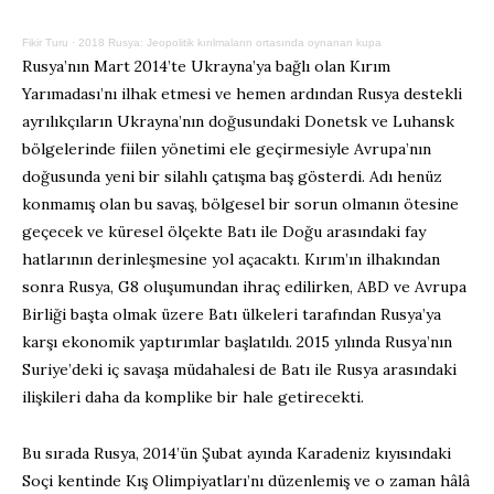
Fikir Turu
·
2018 Rusya: Jeopolitik kırılmaların ortasında oynanan kupa
Rusya’nın Mart 2014’te Ukrayna’ya bağlı olan Kırım
Yarımadası’nı ilhak etmesi ve hemen ardından Rusya destekli
ayrılıkçıların Ukrayna’nın doğusundaki Donetsk ve Luhansk
bölgelerinde fiilen yönetimi ele geçirmesiyle Avrupa’nın
doğusunda yeni bir silahlı çatışma baş gösterdi. Adı henüz
konmamış olan bu savaş, bölgesel bir sorun olmanın ötesine
geçecek ve küresel ölçekte Batı ile Doğu arasındaki fay
hatlarının derinleşmesine yol açacaktı. Kırım’ın ilhakından
sonra Rusya, G8 oluşumundan ihraç edilirken, ABD ve Avrupa
Birliği başta olmak üzere Batı ülkeleri tarafından Rusya’ya
karşı ekonomik yaptırımlar başlatıldı. 2015 yılında Rusya’nın
Suriye’deki iç savaşa müdahalesi de Batı ile Rusya arasındaki
ilişkileri daha da komplike bir hale getirecekti.
Bu sırada Rusya, 2014’ün Şubat ayında Karadeniz kıyısındaki
Soçi kentinde Kış Olimpiyatları’nı düzenlemiş ve o zaman hâlâ