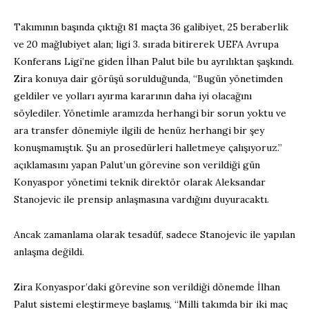
Takımının başında çıktığı 81 maçta 36 galibiyet, 25 beraberlik
ve 20 mağlubiyet alan; ligi 3. sırada bitirerek UEFA Avrupa
Konferans Ligi’ne giden İlhan Palut bile bu ayrılıktan şaşkındı.
Zira konuya dair görüşü sorulduğunda, “Bugün yönetimden
geldiler ve yolları ayırma kararının daha iyi olacağını
söylediler. Yönetimle aramızda herhangi bir sorun yoktu ve
ara transfer dönemiyle ilgili de henüz herhangi bir şey
konuşmamıştık. Şu an prosedürleri halletmeye çalışıyoruz.”
açıklamasını yapan Palut’un görevine son verildiği gün
Konyaspor yönetimi teknik direktör olarak Aleksandar
Stanojevic ile prensip anlaşmasına vardığını duyuracaktı.
Ancak zamanlama olarak tesadüf, sadece Stanojevic ile yapılan
anlaşma değildi.
Zira Konyaspor’daki görevine son verildiği dönemde İlhan
Palut sistemi eleştirmeye başlamış, “Milli takımda bir iki maç