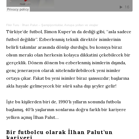
Fikir Turu
·
İlhan Palut – Şampiyonluklar, Avrupa yolları ve virajlar
Türkiye’de futbol, Simon Kuper’ın da dediği gibi, “asla sadece
futbol değildir”. Ezberlenmiş teknik direktör isimlerinin
belirli takımlar arasında dönüp durduğu, bu konuya biraz
olsun merakı olan herkesin kolayca dikkatini çekebilecek bir
gerçeklik. Dönem dönem bu ezberlenmiş isimlerin dışında,
genç jenerasyon olarak nitelendirilebilecek yeni isimler
ortaya çıkar. Fakat bu yeni isimler biraz şanssızdır; başlarına
akla hayale gelmeyecek bir sürü saha dışı şeyler gelir!
İşte bu kişilerden biri de, 1990’lı yılların sonunda futbola
başlamış, 40’lı yaşlarının sonlarına doğru farklı bir kariyere
yelken açmış İlhan Palut…
Bir futbolcu olarak İlhan Palut’un
kariyeri