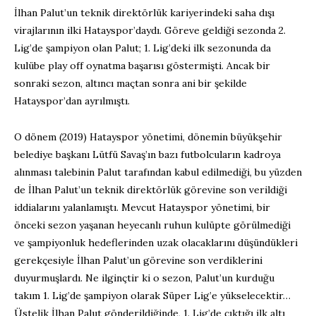
İlhan Palut’un teknik direktörlük kariyerindeki saha dışı
virajlarının ilki Hatayspor’daydı. Göreve geldiği sezonda 2.
Lig’de şampiyon olan Palut; 1. Lig’deki ilk sezonunda da
kulübe play off oynatma başarısı göstermişti. Ancak bir
sonraki sezon, altıncı maçtan sonra ani bir şekilde
Hatayspor’dan ayrılmıştı.
O dönem (2019) Hatayspor yönetimi, dönemin büyükşehir
belediye başkanı Lütfü Savaş’ın bazı futbolcuların kadroya
alınması talebinin Palut tarafından kabul edilmediği, bu yüzden
de İlhan Palut’un teknik direktörlük görevine son verildiği
iddialarını yalanlamıştı. Mevcut Hatayspor yönetimi, bir
önceki sezon yaşanan heyecanlı ruhun kulüpte görülmediği
ve şampiyonluk hedeflerinden uzak olacaklarını düşündükleri
gerekçesiyle İlhan Palut’un görevine son verdiklerini
duyurmuşlardı. Ne ilginçtir ki o sezon, Palut’un kurduğu
takım 1. Lig’de şampiyon olarak Süper Lig’e yükselecektir…
Üstelik İlhan Palut gönderildiğinde, 1. Lig’de çıktığı ilk altı