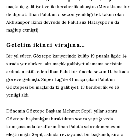
maçta üç galibiyet ve iki beraberlik almıştır. (Meraklısına bir
de dipnot: İlhan Palut’un o sezon yenildiği tek takım olan
Akhisaspor ikinci devrede de Palut’suz Hatayspor’u da
mağlup etmişti)
Gelelim ikinci virajına…
Bir yıl süren Göztepe kariyerinde kulüp 19 puanla ligde 14.
sırada yer alırken, altı maçlık galibiyet alamama serisinin
ardından istifa eden İlhan Palut bir önceki sezon 11. haftada
göreve gelmişti. Süper Lig’de 41 maça çıkan Palut’un
Göztepesi bu maçlarda 12 galibiyet, 13 beraberlik ve 16
yenilgi aldı.
Dönemin Göztepe Başkanı Mehmet Sepil, yıllar sonra
Göztepe başkanlığını bıraktıktan sonra yaptığı veda
konuşmasında taraftarın İlhan Palut’a sabredememesini
eleştirmişti. Sepil, aslında revizyonist bir başkandı, zira o