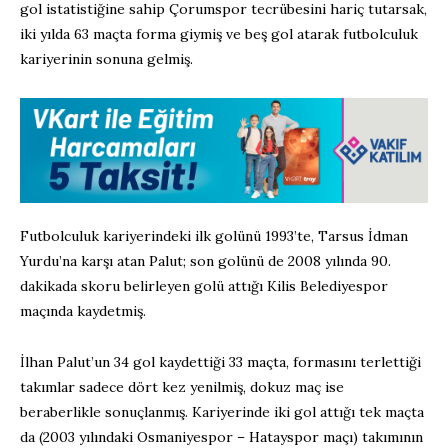
gol istatistiğine sahip Çorumspor tecrübesini hariç tutarsak,
iki yılda 63 maçta forma giymiş ve beş gol atarak futbolculuk
kariyerinin sonuna gelmiş.
Futbolculuk kariyerindeki ilk golünü 1993’te, Tarsus İdman
Yurdu’na karşı atan Palut; son golünü de 2008 yılında 90.
dakikada skoru belirleyen golü attığı Kilis Belediyespor
maçında kaydetmiş.
İlhan Palut’un 34 gol kaydettiği 33 maçta, formasını terlettiği
takımlar sadece dört kez yenilmiş, dokuz maç ise
beraberlikle sonuçlanmış. Kariyerinde iki gol attığı tek maçta
da (2003 yılındaki Osmaniyespor – Hatayspor maçı) takımının