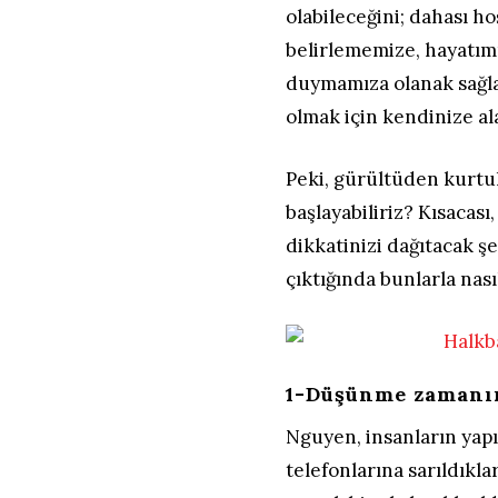
olabileceğini; dahası h
belirlememize, hayatı
duymamıza olanak sağlay
olmak için kendinize ala
Peki, gürültüden kurtu
başlayabiliriz? Kısacası
dikkatinizi dağıtacak 
çıktığında bunlarla nasıl
1-Düşünme zamanın
Nguyen, insanların yapı
telefonlarına sarıldıkl