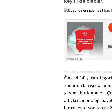
keyifli de olabilir.
Fikir Turu
·
Düşüncelerinizle nasıl baş başa
Önsezi, biliş, ruh, içgö
kadar da karışık olan
iç
gizemli bir fenomen. Ç
adıyla iç monolog, hay
bir rol oynuyor. Ancak 2