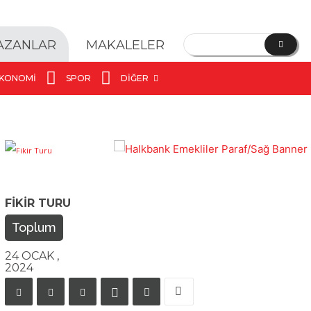
YAZANLAR
MAKALELER
KONOMI
SPOR
DIĞER
FIKIR TURU
Toplum
24 OCAK ,
2024