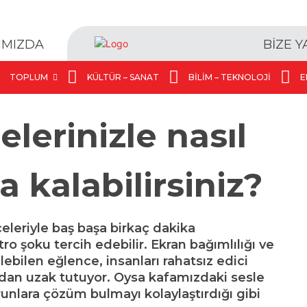
BİZE 
IMIZDA
TOPLUM
KÜLTÜR – SANAT
BILIM – TEKNOLOJI
E
lerinizle nasıl
a kalabilirsiniz?
eleriyle baş başa birkaç dakika
o şoku tercih edebilir. Ekran bağımlılığı ve
ilebilen eğlence, insanları rahatsız edici
rdan uzak tutuyor. Oysa kafamızdaki sesle
nlara çözüm bulmayı kolaylaştırdığı gibi