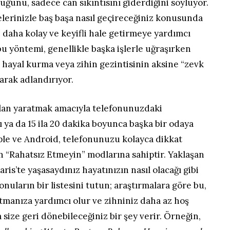
lduğunu, sadece can sıkıntısını giderdiğini söylüyor.
lerinizle baş başa nasıl geçireceğiniz konusunda
i daha kolay ve keyifli hale getirmeye yardımcı
 bu yöntemi, genellikle başka işlerle uğraşırken
hayal kurma veya zihin gezintisinin aksine “zevk
larak adlandırıyor.
lan yaratmak amacıyla telefonunuzdaki
ı ya da 15 ila 20 dakika boyunca başka bir odaya
ple ve Android, telefonunuzu kolayca dikkat
n “Rahatsız Etmeyin” modlarına sahiptir. Yaklaşan
is’te yaşasaydınız hayatınızın nasıl olacağı gibi
nuların bir listesini tutun; araştırmalara göre bu,
tmanıza yardımcı olur ve zihniniz daha az hoş
size geri dönebileceğiniz bir şey verir. Örneğin,