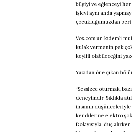
bilgiyi ve eğlenceyi her
işlevi aynı anda yapmay
çocukluğumuzdan beri b
Vox.com’un kıdemli muha
kulak vermenin pek çok
keyifli olabileceğini yaz
Yazıdan öne çıkan bölü
“Sessizce oturmak, bazıl
deneyimdir. Sıklıkla atı
insanın düşünceleriyle
kendilerine elektro şok
Dolayısıyla, duş alırke