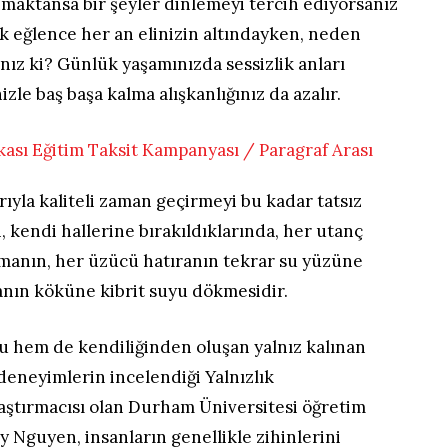
maktansa bir şeyler dinlemeyi tercih ediyorsanız
k eğlence her an elinizin altındayken, neden
ız ki? Günlük yaşamınızda sessizlik anları
zle baş başa kalma alışkanlığınız da azalır.
rıyla kaliteli zaman geçirmeyi bu kadar tatsız
, kendi hallerine bırakıldıklarında, her utanç
ışmanın, her üzücü hatıranın tekrar su yüzüne
anın köküne kibrit suyu dökmesidir.
u hem de kendiliğinden oluşan yalnız kalınan
deneyimlerin incelendiği Yalnızlık
raştırmacısı olan Durham Üniversitesi öğretim
 Nguyen, insanların genellikle zihinlerini