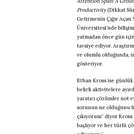
Attention Span: A Grou
Productivity
(Dikkat Sür
Getirmenin Çığır Açan Y
Üniversitesi’nde biliş
yatmadan önce gün içi
tavsiye ediyor. Araştır
ve olumlu olduğunda, i
gösteriyor.
Ethan Kross ise günlük
belirli aktivitelere ayı
yaratıcı çözümler not e
sorunun ne olduğunu h
çıkıyorum” diyor Kross 
başlıyor ve her türlü ç