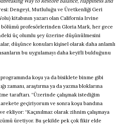
ndbreaking Way to Restore Balance, Happiness and
esi: Dengeyi, Mutluluğu ve Üretkenliği Geri
olu) kitabının yazarı olan California Irvine
im bölümü profesörlerinden Gloria Mark, her gece
ndeki üç olumlu şey üzerine düşünülmesini
malar, düşünce konuları kişisel olarak daha anlamlı
nsanların bu uygulamayı daha keyifli bulduğunu
 programında koşu ya da bisiklete binme gibi
rdığı zamanı, araştırma ya da yazma bloklarına
tme taraftarı. “Üzerinde çalışmak istediğim
arekete geçiriyorum ve sonra koşu bandına
ve ekliyor: “Kaçınılmaz olarak zihnim çalışmaya
özümü üretiyor. Bu şekilde pek çok fikir elde