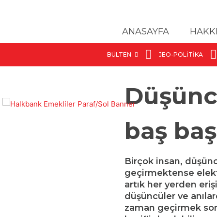
ANASAYFA
HAKK
BÜLTEN
JEO-POLITIKA
Düşünce
baş baş
Birçok insan, düşünc
geçirmektense elektr
artık her yerden eriş
düşüncüler ve anıla
zaman geçirmek soru