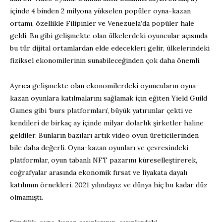
içinde 4 binden 2 milyona yükselen popüler oyna-kazan
ortamı, özellikle Filipinler ve Venezuela’da popüler hale
geldi. Bu gibi gelişmekte olan ülkelerdeki oyuncular açısında
bu tür dijital ortamlardan elde edecekleri gelir, ülkelerindeki
fiziksel ekonomilerinin sunabileceğinden çok daha önemli.
Ayrıca gelişmekte olan ekonomilerdeki oyuncuların oyna-
kazan oyunlara katılmalarını sağlamak için eğiten Yield Guild
Games gibi ‘burs platformları’, büyük yatırımlar çekti ve
kendileri de birkaç ay içinde milyar dolarlık şirketler haline
geldiler. Bunların bazıları artık video oyun üreticilerinden
bile daha değerli. Oyna-kazan oyunları ve çevresindeki
platformlar, oyun tabanlı NFT pazarını küreselleştirerek,
coğrafyalar arasında ekonomik fırsat ve liyakata dayalı
katılımın örnekleri. 2021 yılındayız ve dünya hiç bu kadar düz
olmamıştı.