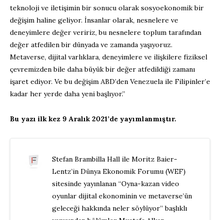
teknoloji ve iletişimin bir sonucu olarak sosyoekonomik bir
değişim haline geliyor. İnsanlar olarak, nesnelere ve
deneyimlere değer veririz, bu nesnelere toplum tarafından
değer atfedilen bir dünyada ve zamanda yaşıyoruz.
Metaverse, dijital varlıklara, deneyimlere ve ilişkilere fiziksel
çevremizden bile daha büyük bir değer atfedildiği zamanı
işaret ediyor. Ve bu değişim ABD’den Venezuela ile Filipinler’e
kadar her yerde daha yeni başlıyor.”
Bu yazı ilk kez 9 Aralık 2021’de yayımlanmıştır.
Stefan Brambilla Hall ile Moritz Baier-
Lentz’in Dünya Ekonomik Forumu (WEF)
sitesinde yayınlanan “Oyna-kazan video
oyunlar dijital ekonominin ve metaverse’ün
geleceği hakkında neler söylüyor” başlıklı