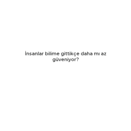
İnsanlar bilime gittikçe daha mı az
güveniyor?