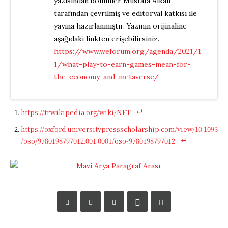
yazısından bölümler Mustafa Alkan
tarafından çevrilmiş ve editoryal katkısı ile
yayına hazırlanmıştır. Yazının orijinaline
aşağıdaki linkten erişebilirsiniz.
https://www.weforum.org/agenda/2021/1
1/what-play-to-earn-games-mean-for-
the-economy-and-metaverse/
https://tr.wikipedia.org/wiki/NFT
https://oxford.universitypressscholarship.com/view/10.1093
/oso/9780198797012.001.0001/oso-9780198797012