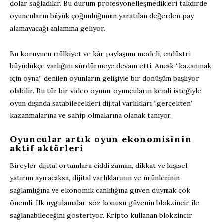
dolar sağladılar. Bu durum profesyonelleşmedikleri takdirde
oyuncuların büyük çoğunluğunun yaratılan değerden pay
alamayacağı anlamına geliyor.
Bu koruyucu mülkiyet ve kâr paylaşımı modeli, endüstri
büyüdükçe varlığını sürdürmeye devam etti. Ancak “kazanmak
için oyna” denilen oyunların gelişiyle bir dönüşüm başlıyor
olabilir. Bu tür bir video oyunu, oyuncuların kendi isteğiyle
oyun dışında satabilecekleri dijital varlıkları “gerçekten”
kazanmalarına ve sahip olmalarına olanak tanıyor.
Oyuncular artık oyun ekonomisinin
aktif aktörleri
Bireyler dijital ortamlara ciddi zaman, dikkat ve kişisel
yatırım ayıracaksa, dijital varlıklarının ve ürünlerinin
sağlamlığına ve ekonomik canlılığına güven duymak çok
önemli. İlk uygulamalar, söz konusu güvenin blokzincir ile
sağlanabileceğini gösteriyor. Kripto kullanan blokzincir