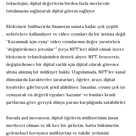
teknolojisi, dijital değerlerin birden fazla merkezde
tutulmasını sağlayarak dijital güveni sağlıyor.
Blokzincir halihazırda finanstan sanata kadar çok çeşitli
sektörlere kullanılıyor ve video oyunları da bir istisna değil.
“Kazanmak için oyna” video oyunlarının değer yaratırken
1
“değiştirilemez jetonlar”
(veya NFT’ler) dâhil olmak üzere
blokzincir teknolojisinden destek alıyor. NFT, benzersiz,
değiştirilemez bir dijital varlık için dijital olarak güvence
altına alınmış bir mülkiyet hakkı. Uygulamada, NFT’ler sanal
dünyalarda karakterler (avatarlar), öğeler, arazi, dijital
kıyafetler gibi birçok şekil alabiliyor. İnsanlar, oyunu çok iyi
oynayarak en değerli eşyaları ‘kazanır’ ve bunları kendi
şartlarına göre gerçek dünya parası karşılığında satabilirler.
Burada asıl inovasyon, dijital öğelerin mülkiyetinin insan
merkezci olması ve ilk kez bir şirketin, hatta hükümetin
geleneksel koruyucu mülkiyetini ve takdir yetkisini