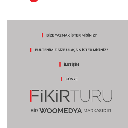
BİZE YAZMAK İSTER MİSİNİZ?
BÜLTENİMİZ SİZE ULAŞSIN İSTER MİSİNİZ?
İLETİŞİM
KÜNYE
WOOMEDYA
BİR
MARKASIDIR