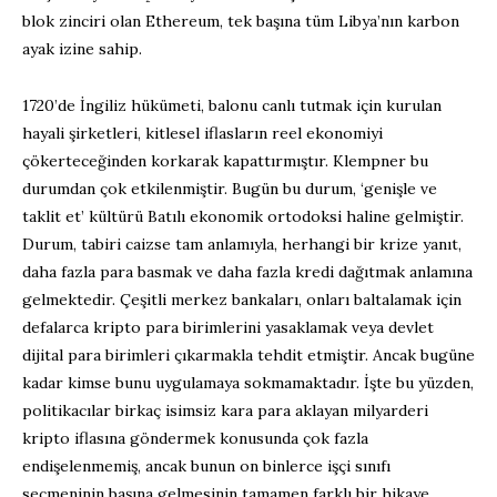
blok zinciri olan Ethereum, tek başına tüm Libya’nın karbon
ayak izine sahip.
1720’de İngiliz hükümeti, balonu canlı tutmak için kurulan
hayali şirketleri, kitlesel iflasların reel ekonomiyi
çökerteceğinden korkarak kapattırmıştır. Klempner bu
durumdan çok etkilenmiştir. Bugün bu durum, ‘genişle ve
taklit et’ kültürü Batılı ekonomik ortodoksi haline gelmiştir.
Durum, tabiri caizse tam anlamıyla, herhangi bir krize yanıt,
daha fazla para basmak ve daha fazla kredi dağıtmak anlamına
gelmektedir. Çeşitli merkez bankaları, onları baltalamak için
defalarca kripto para birimlerini yasaklamak veya devlet
dijital para birimleri çıkarmakla tehdit etmiştir. Ancak bugüne
kadar kimse bunu uygulamaya sokmamaktadır. İşte bu yüzden,
politikacılar birkaç isimsiz kara para aklayan milyarderi
kripto iflasına göndermek konusunda çok fazla
endişelenmemiş, ancak bunun on binlerce işçi sınıfı
seçmeninin başına gelmesinin tamamen farklı bir hikaye