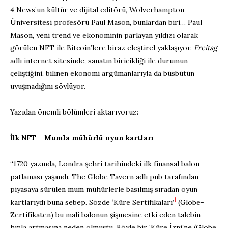
4 News’un kültür ve dijital editörü, Wolverhampton
Üniversitesi profesörü Paul Mason, bunlardan biri… Paul
Mason, yeni trend ve ekonominin parlayan yıldızı olarak
görülen NFT ile Bitcoin’lere biraz eleştirel yaklaşıyor.
Freitag
adlı internet sitesinde, sanatın biricikliği ile durumun
çeliştiğini, bilinen ekonomi argümanlarıyla da büsbütün
uyuşmadığını söylüyor.
Yazıdan önemli bölümleri aktarıyoruz:
İlk NFT – Mumla mühürlü oyun kartları
“1720 yazında, Londra şehri tarihindeki ilk finansal balon
patlaması yaşandı. The Globe Tavern adlı pub tarafından
piyasaya sürülen mum mühürlerle basılmış sıradan oyun
1
kartlarıydı buna sebep. Sözde ‘Küre Sertifikaları’
(Globe-
Zertifikaten) bu mali balonun şişmesine etki eden talebin
hızla artmasına neden olmuştu. Böyle bir ‘Küre İzni’ne (Globe