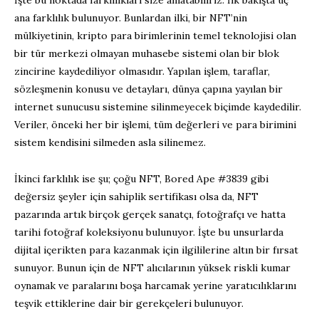
İşte bu noktada farklılıkları size anlatabiliriz. İlk bakışta üç
ana farklılık bulunuyor. Bunlardan ilki, bir NFT’nin
mülkiyetinin, kripto para birimlerinin temel teknolojisi olan
bir tür merkezi olmayan muhasebe sistemi olan bir blok
zincirine kaydediliyor olmasıdır. Yapılan işlem, taraflar,
sözleşmenin konusu ve detayları, dünya çapına yayılan bir
internet sunucusu sistemine silinmeyecek biçimde kaydedilir.
Veriler, önceki her bir işlemi, tüm değerleri ve para birimini
sistem kendisini silmeden asla silinemez.
İkinci farklılık ise şu; çoğu NFT, Bored Ape #3839 gibi
değersiz şeyler için sahiplik sertifikası olsa da, NFT
pazarında artık birçok gerçek sanatçı, fotoğrafçı ve hatta
tarihi fotoğraf koleksiyonu bulunuyor. İşte bu unsurlarda
dijital içerikten para kazanmak için ilgililerine altın bir fırsat
sunuyor. Bunun için de NFT alıcılarının yüksek riskli kumar
oynamak ve paralarını boşa harcamak yerine yaratıcılıklarını
teşvik ettiklerine dair bir gerekçeleri bulunuyor.