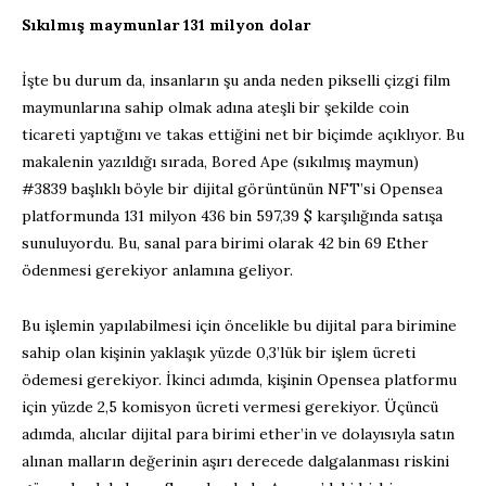
Sıkılmış maymunlar 131 milyon dolar
İşte bu durum da, insanların şu anda neden pikselli çizgi film
maymunlarına sahip olmak adına ateşli bir şekilde coin
ticareti yaptığını ve takas ettiğini net bir biçimde açıklıyor. Bu
makalenin yazıldığı sırada, Bored Ape (sıkılmış maymun)
#3839 başlıklı böyle bir dijital görüntünün NFT’si Opensea
platformunda 131 milyon 436 bin 597,39 $ karşılığında satışa
sunuluyordu. Bu, sanal para birimi olarak 42 bin 69 Ether
ödenmesi gerekiyor anlamına geliyor.
Bu işlemin yapılabilmesi için öncelikle bu dijital para birimine
sahip olan kişinin yaklaşık yüzde 0,3’lük bir işlem ücreti
ödemesi gerekiyor. İkinci adımda, kişinin Opensea platformu
için yüzde 2,5 komisyon ücreti vermesi gerekiyor. Üçüncü
adımda, alıcılar dijital para birimi ether’in ve dolayısıyla satın
alınan malların değerinin aşırı derecede dalgalanması riskini