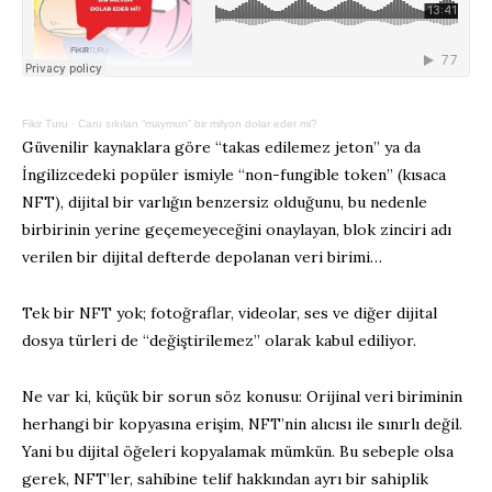
Fikir Turu
·
Canı sıkılan “maymun” bir milyon dolar eder mi?
Güvenilir kaynaklara göre “takas edilemez jeton” ya da
İngilizcedeki popüler ismiyle “non-fungible token” (kısaca
NFT), dijital bir varlığın benzersiz olduğunu, bu nedenle
birbirinin yerine geçemeyeceğini onaylayan, blok zinciri adı
verilen bir dijital defterde depolanan veri birimi…
Tek bir NFT yok; fotoğraflar, videolar, ses ve diğer dijital
dosya türleri de “değiştirilemez” olarak kabul ediliyor.
Ne var ki, küçük bir sorun söz konusu: Orijinal veri biriminin
herhangi bir kopyasına erişim, NFT’nin alıcısı ile sınırlı değil.
Yani bu dijital öğeleri kopyalamak mümkün. Bu sebeple olsa
gerek, NFT’ler, sahibine telif hakkından ayrı bir sahiplik