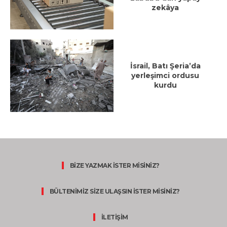
zekâya
İsrail, Batı Şeria’da
yerleşimci ordusu
kurdu
BİZE YAZMAK İSTER MİSİNİZ?
BÜLTENİMİZ SİZE ULAŞSIN İSTER MİSİNİZ?
İLETİŞİM