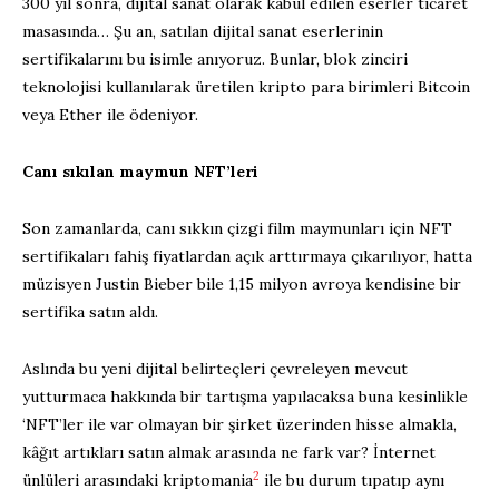
300 yıl sonra, dijital sanat olarak kabul edilen eserler ticaret
masasında… Şu an, satılan dijital sanat eserlerinin
sertifikalarını bu isimle anıyoruz. Bunlar, blok zinciri
teknolojisi kullanılarak üretilen kripto para birimleri Bitcoin
veya Ether ile ödeniyor.
Canı sıkılan maymun NFT’leri
Son zamanlarda, canı sıkkın çizgi film maymunları için NFT
sertifikaları fahiş fiyatlardan açık arttırmaya çıkarılıyor, hatta
müzisyen Justin Bieber bile 1,15 milyon avroya kendisine bir
sertifika satın aldı.
Aslında bu yeni dijital belirteçleri çevreleyen mevcut
yutturmaca hakkında bir tartışma yapılacaksa buna kesinlikle
‘NFT’ler ile var olmayan bir şirket üzerinden hisse almakla,
kâğıt artıkları satın almak arasında ne fark var? İnternet
2
ünlüleri arasındaki kriptomania
ile bu durum tıpatıp aynı