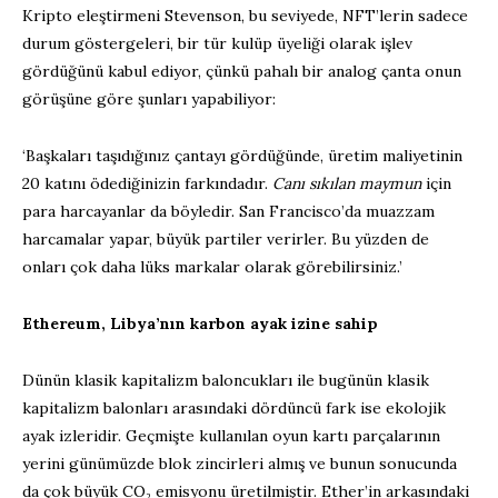
Kripto eleştirmeni Stevenson, bu seviyede, NFT’lerin sadece
durum göstergeleri, bir tür kulüp üyeliği olarak işlev
gördüğünü kabul ediyor, çünkü pahalı bir analog çanta onun
görüşüne göre şunları yapabiliyor:
‘Başkaları taşıdığınız çantayı gördüğünde, üretim maliyetinin
20 katını ödediğinizin farkındadır.
Canı sıkılan maymun
için
para harcayanlar da böyledir. San Francisco’da muazzam
harcamalar yapar, büyük partiler verirler. Bu yüzden de
onları çok daha lüks markalar olarak görebilirsiniz.’
Ethereum, Libya’nın karbon ayak izine sahip
Dünün klasik kapitalizm baloncukları ile bugünün klasik
kapitalizm balonları arasındaki dördüncü fark ise ekolojik
ayak izleridir. Geçmişte kullanılan oyun kartı parçalarının
yerini günümüzde blok zincirleri almış ve bunun sonucunda
da çok büyük CO₂ emisyonu üretilmiştir. Ether’in arkasındaki