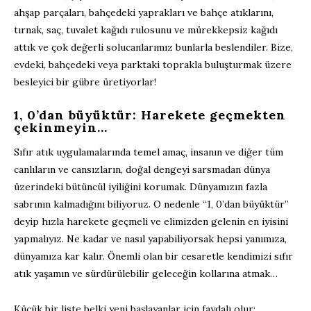
ahşap parçaları, bahçedeki yaprakları ve bahçe atıklarını,
tırnak, saç, tuvalet kağıdı rulosunu ve mürekkepsiz kağıdı
attık ve çok değerli solucanlarımız bunlarla beslendiler. Bize,
evdeki, bahçedeki veya parktaki toprakla buluşturmak üzere
besleyici bir gübre üretiyorlar!
1, 0’dan büyüktür: Harekete geçmekten
çekinmeyin…
Sıfır atık uygulamalarında temel amaç, insanın ve diğer tüm
canlıların ve cansızların, doğal dengeyi sarsmadan dünya
üzerindeki bütüncül iyiliğini korumak. Dünyamızın fazla
sabrının kalmadığını biliyoruz. O nedenle “1, 0’dan büyüktür”
deyip hızla harekete geçmeli ve elimizden gelenin en iyisini
yapmalıyız. Ne kadar ve nasıl yapabiliyorsak hepsi yanımıza,
dünyamıza kar kalır. Önemli olan bir cesaretle kendimizi sıfır
atık yaşamın ve sürdürülebilir geleceğin kollarına atmak…
Küçük bir liste belki yeni başlayanlar için faydalı olur: