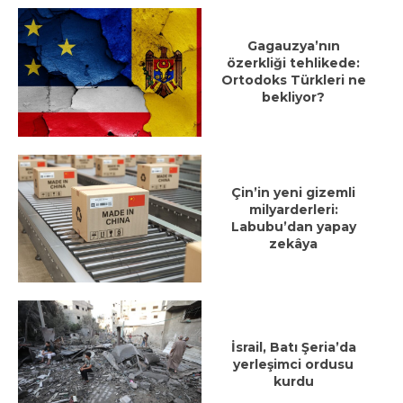
Gagauzya’nın
özerkliği tehlikede:
Ortodoks Türkleri ne
bekliyor?
Çin’in yeni gizemli
milyarderleri:
Labubu’dan yapay
zekâya
İsrail, Batı Şeria’da
yerleşimci ordusu
kurdu