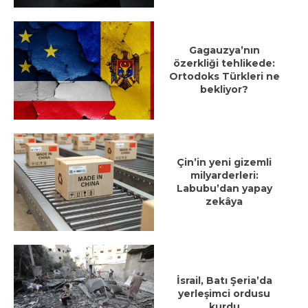
Gagauzya’nın
özerkliği tehlikede:
Ortodoks Türkleri ne
bekliyor?
Çin’in yeni gizemli
milyarderleri:
Labubu’dan yapay
zekâya
İsrail, Batı Şeria’da
yerleşimci ordusu
kurdu