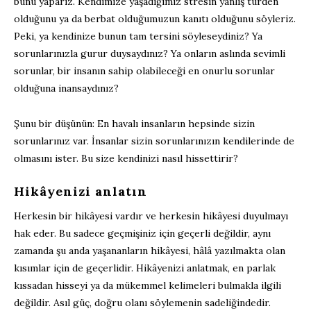
bunu yaparız. Kendimize yaşadığımız stresin yanlış türden
olduğunu ya da berbat olduğumuzun kanıtı olduğunu söyleriz.
Peki, ya kendinize bunun tam tersini söyleseydiniz? Ya
sorunlarınızla gurur duysaydınız? Ya onların aslında sevimli
sorunlar, bir insanın sahip olabileceği en onurlu sorunlar
olduğuna inansaydınız?
Şunu bir düşünün: En havalı insanların hepsinde sizin
sorunlarınız var. İnsanlar sizin sorunlarınızın kendilerinde de
olmasını ister. Bu size kendinizi nasıl hissettirir?
Hikâyenizi anlatın
Herkesin bir hikâyesi vardır ve herkesin hikâyesi duyulmayı
hak eder. Bu sadece geçmişiniz için geçerli değildir, aynı
zamanda şu anda yaşananların hikâyesi, hâlâ yazılmakta olan
kısımlar için de geçerlidir. Hikâyenizi anlatmak, en parlak
kıssadan hisseyi ya da mükemmel kelimeleri bulmakla ilgili
değildir. Asıl güç, doğru olanı söylemenin sadeliğindedir.