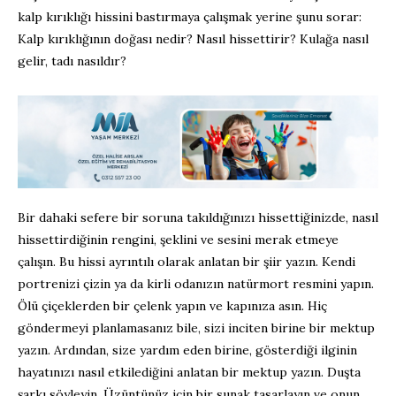
kalp kırıklığı hissini bastırmaya çalışmak yerine şunu sorar:
Kalp kırıklığının doğası nedir? Nasıl hissettirir? Kulağa nasıl
gelir, tadı nasıldır?
Bir dahaki sefere bir soruna takıldığınızı hissettiğinizde, nasıl
hissettirdiğinin rengini, şeklini ve sesini merak etmeye
çalışın. Bu hissi ayrıntılı olarak anlatan bir şiir yazın. Kendi
portrenizi çizin ya da kirli odanızın natürmort resmini yapın.
Ölü çiçeklerden bir çelenk yapın ve kapınıza asın. Hiç
göndermeyi planlamasanız bile, sizi inciten birine bir mektup
yazın. Ardından, size yardım eden birine, gösterdiği ilginin
hayatınızı nasıl etkilediğini anlatan bir mektup yazın. Duşta
şarkı söyleyin. Üzüntünüz için bir sunak tasarlayın ve onun