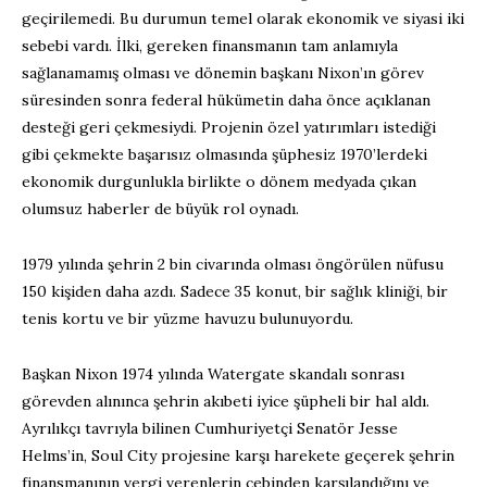
geçirilemedi. Bu durumun temel olarak ekonomik ve siyasi iki
sebebi vardı. İlki, gereken finansmanın tam anlamıyla
sağlanamamış olması ve dönemin başkanı Nixon’ın görev
süresinden sonra federal hükümetin daha önce açıklanan
desteği geri çekmesiydi. Projenin özel yatırımları istediği
gibi çekmekte başarısız olmasında şüphesiz 1970’lerdeki
ekonomik durgunlukla birlikte o dönem medyada çıkan
olumsuz haberler de büyük rol oynadı.
1979 yılında şehrin 2 bin civarında olması öngörülen nüfusu
150 kişiden daha azdı. Sadece 35 konut, bir sağlık kliniği, bir
tenis kortu ve bir yüzme havuzu bulunuyordu.
Başkan Nixon 1974 yılında Watergate skandalı sonrası
görevden alınınca şehrin akıbeti iyice şüpheli bir hal aldı.
Ayrılıkçı tavrıyla bilinen Cumhuriyetçi Senatör Jesse
Helms’in, Soul City projesine karşı harekete geçerek şehrin
finansmanının vergi verenlerin cebinden karşılandığını ve