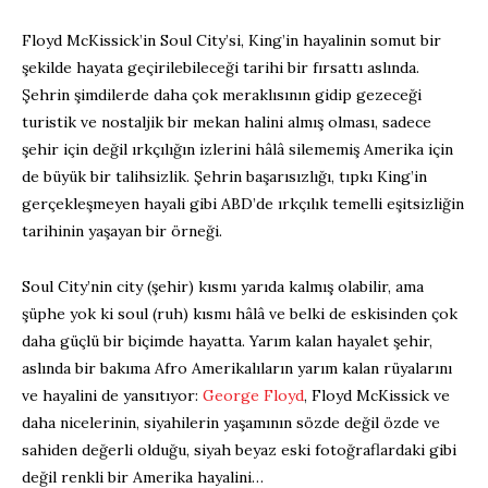
Floyd McKissick’in Soul City’si, King’in hayalinin somut bir
şekilde hayata geçirilebileceği tarihi bir fırsattı aslında.
Şehrin şimdilerde daha çok meraklısının gidip gezeceği
turistik ve nostaljik bir mekan halini almış olması, sadece
şehir için değil ırkçılığın izlerini hâlâ silememiş Amerika için
de büyük bir talihsizlik. Şehrin başarısızlığı, tıpkı King’in
gerçekleşmeyen hayali gibi ABD’de ırkçılık temelli eşitsizliğin
tarihinin yaşayan bir örneği.
Soul City’nin city (şehir) kısmı yarıda kalmış olabilir, ama
şüphe yok ki soul (ruh) kısmı hâlâ ve belki de eskisinden çok
daha güçlü bir biçimde hayatta. Yarım kalan hayalet şehir,
aslında bir bakıma Afro Amerikalıların yarım kalan rüyalarını
ve hayalini de yansıtıyor:
George Floyd
, Floyd McKissick ve
daha nicelerinin, siyahilerin yaşamının sözde değil özde ve
sahiden değerli olduğu, siyah beyaz eski fotoğraflardaki gibi
değil renkli bir Amerika hayalini…