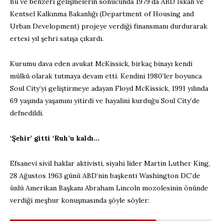
Bu ve benzeri gelişmelerin sonucunda 1979’da ABD İskan ve
Kentsel Kalkınma Bakanlığı (Department of Housing and
Urban Development) projeye verdiği finansmanı durdurarak
ertesi yıl şehri satışa çıkardı.
Kurumu dava eden avukat McKissick, birkaç binayı kendi
mülkü olarak tutmaya devam etti. Kendini 1980’ler boyunca
Soul City’yi geliştirmeye adayan Floyd McKissick, 1991 yılında
69 yaşında yaşamını yitirdi ve hayalini kurduğu Soul City’de
defnedildi.
‘Şehir’ gitti ‘Ruh’u kaldı…
Efsanevi sivil haklar aktivisti, siyahi lider Martin Luther King,
28 Ağustos 1963 günü ABD’nin başkenti Washington DC’de
ünlü Amerikan Başkanı Abraham Lincoln mozolesinin önünde
verdiği meşhur konuşmasında şöyle söyler: