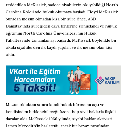
reddedilen McKissick, sadece siyahilerin okuyabildiği North
Carolina Koleji’nde hukuk okumaya başladı. Floyd McKissick
buradan mezun olmadan kısa bir süre önce, ABD
Danıştay’ında süregiden dava lehlerine sonuçlandı ve hukuk
eğitimini North Carolina Üniversitesi’nin Hukuk
Fakültesi’nde tamamlamayı başardı. McKissick böylelikle bu
okula siyahilerden ilk kaydı yapılan ve ilk mezun olan kişi
oldu.
Mezun olduktan sonra kendi hukuk bürosunu açtı ve
kendisinden beklenebileceği üzere hep sivil haklarla ilişkili
davalar aldı. McKissick 1966 yılında, siyahi haklar aktivisti
James Meredith’in başlattığı, ancak bir beyaz tarafından