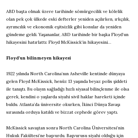
ABD başta olmak üzere tarihinde sömürgecilik ve kölelik
olan pek çok ülkede eski defterler yeniden açılırken, ırkçılık,
ayrımcılık ve ekonomik eşitsizlik gibi konular da yeniden
gündeme geldi. Yaşananlar, ABD tarihinde bir başka Floyd’un
hikayesini hatırlattı: Floyd McKissick’in hikayesini…
Floyd’un bilinmeyen hikayesi
1922 yılında North Carolina’nın Asheville kentinde dünyaya
gelen Floyd McKissick, henüz 13 yaşında beyaz polis şiddeti
ile tanıştı. Bu olayın sağladığı hızlı siyasal bilinçlenme ile olsa
gerek, kendini o yaşlarda siyahi sivil haklar hareketi içinde
buldu. Atlanta’da üniversite okurken, İkinci Dünya Savaşı
sırasında orduya katıldı ve bizzat cephede görev yaptı.
McKissick savaştan sonra North Carolina Üniversitesi’nin
Hukuk Fakültesi’ne başvurdu. Başvurusu siyahi olduğu için