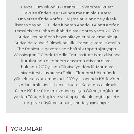
Feyza Gümüşlüoğlu - İstanbul Üniversitesi İktisat
Fakültesi’nden 2009 yılında mezun oldu. Katar
Üniversitesi’nde Körfez Çalışmaları alanında yüksek
lisansa başladı. 2011’den itibaren Anadolu Ajansı Körfez
temsilcisi ve Doha muhabiri olarak görev yaptı. 2013’te
Suriyeli muhaliflerin hayat hikayelerini kaleme aldığı
Suriye’de Muhalif Olmak adlı ilk kitabını çıkardı. Katar’ın
The Peninsula gazetesinde haftalık röportajlar yaptı.
Washington DC’deki Middle East Institute isimli düşünce
kuruluşunda bir dönem araştırma asistanı olarak
bulundu. 2017 yılında Türkiye’ye döndü. Marmara
Üniversitesi Uluslararası Politik Ekonomi bölümünde
yüksek lisansını tamamladı. 2019 yılı sonunda Körfez’den
Notlar isimli ikinci kitabını çıkardı. Katar başta olmak
üzere Körfez ülkeleri üzerine çalışan Gümüşlüoğlu’nun
yazıları Türkçe, İngilizce ve Arapça olarak çeşitli gazete,
dergi ve düşünce kuruluşlarında yayınlanıyor.
YORUMLAR