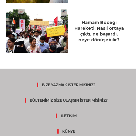
Hamam Böceği
Hareketi: Nasıl ortaya
çıktı, ne başardı,
neye dönüşebilir?
BİZE YAZMAK İSTER MİSİNİZ?
BÜLTENİMİZ SİZE ULAŞSIN İSTER MİSİNİZ?
İLETİŞİM
KÜNYE