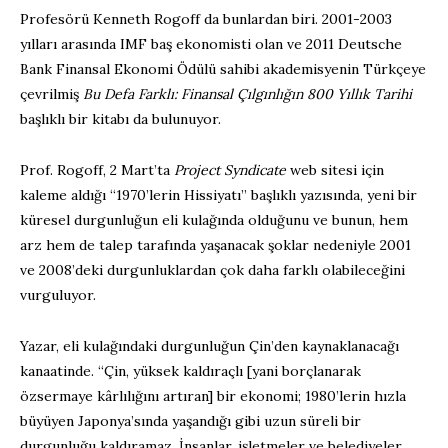
Profesörü Kenneth Rogoff da bunlardan biri. 2001-2003
yılları arasında IMF baş ekonomisti olan ve 2011 Deutsche
Bank Finansal Ekonomi Ödülü sahibi akademisyenin Türkçeye
çevrilmiş
Bu Defa Farklı: Finansal Çılgınlığın 800 Yıllık Tarihi
başlıklı bir kitabı da bulunuyor.
Prof. Rogoff, 2 Mart’ta
Project Syndicate
web sitesi için
kaleme aldığı “1970’lerin Hissiyatı” başlıklı yazısında, yeni bir
küresel durgunluğun eli kulağında olduğunu ve bunun, hem
arz hem de talep tarafında yaşanacak şoklar nedeniyle 2001
ve 2008’deki durgunluklardan çok daha farklı olabileceğini
vurguluyor.
Yazar, eli kulağındaki durgunluğun Çin’den kaynaklanacağı
kanaatinde. “Çin, yüksek kaldıraçlı [yani borçlanarak
özsermaye kârlılığını artıran] bir ekonomi; 1980’lerin hızla
büyüyen Japonya’sında yaşandığı gibi uzun süreli bir
durgunluğu kaldıramaz. İnsanlar, işletmeler ve belediyeler