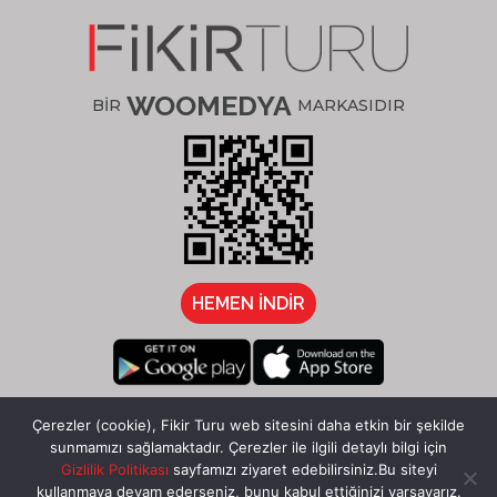
WOOMEDYA
BİR
MARKASIDIR
HEMEN İNDİR
/fikirturu
Çerezler (cookie), Fikir Turu web sitesini daha etkin bir şekilde
sunmamızı sağlamaktadır. Çerezler ile ilgili detaylı bilgi için
Gizlilik Politikası
sayfamızı ziyaret edebilirsiniz.Bu siteyi
kullanmaya devam ederseniz, bunu kabul ettiğinizi varsayarız.