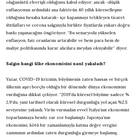
olağanüstü elverişli olduğunu kabul ediyor; ancak -düşük
enflasyonun ardındaki ana faktörün 40 yıllık küreselleşme
olduğunu hesaba katarak- içe kapanmayı tetikleyen ticaret
ihtilafları ve corona salgınıyla birlikte fiyatlarda yukarı doğru
baskı yaşanacağını öngörüyor. “Bu senaryoda yükselen
enflasyon, faiz oranlarını artırabilir ve hem para hem de
maliye politikasında karar alıcılara meydan okuyabilir” diyor.
Salgın hangi ülke ekonomisini nasıl yakaladı?
Yazar, COVID-19 krizinin, büyümenin zaten hassas ve birçok
ülkenin aşırı borçlu olduğu bir dönemde dünya ekonomisini
vurduğuna dikkat çekiyor. “2019’da küresel büyüme sadece %
2,9’du, yani tarihsel olarak küresel durgunluğa yol açan %2,5
seviyesine yakındı. Virüs vurmadan evvel İtalya’nın ekonomisi
toparlanmaya henüz zar zor başlamıştı. Japonya’nın
ekonomisi, kötü bir zamanlamayla katma değer vergisi
zammının ardından zaten durgunluğa girmeye başlamış;