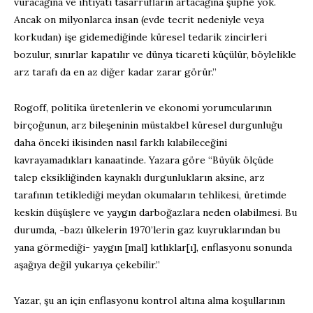
vuracağına ve ihtiyati tasarrufların artacağına şüphe yok.
Ancak on milyonlarca insan (evde tecrit nedeniyle veya
korkudan) işe gidemediğinde küresel tedarik zincirleri
bozulur, sınırlar kapatılır ve dünya ticareti küçülür, böylelikle
arz tarafı da en az diğer kadar zarar görür.”
Rogoff, politika üretenlerin ve ekonomi yorumcularının
birçoğunun, arz bileşeninin müstakbel küresel durgunluğu
daha önceki ikisinden nasıl farklı kılabileceğini
kavrayamadıkları kanaatinde. Yazara göre “Büyük ölçüde
talep eksikliğinden kaynaklı durgunlukların aksine, arz
tarafının tetiklediği meydan okumaların tehlikesi, üretimde
keskin düşüşlere ve yaygın darboğazlara neden olabilmesi. Bu
durumda, -bazı ülkelerin 1970’lerin gaz kuyruklarından bu
yana görmediği- yaygın [mal] kıtlıklar[ı], enflasyonu sonunda
aşağıya değil yukarıya çekebilir.”
Yazar, şu an için enflasyonu kontrol altına alma koşullarının