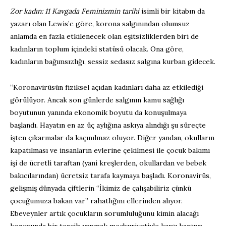
Zor kadın: 11 Kavgada Feminizmin tarihi
isimli bir kitabın da
yazarı olan Lewis’e göre, korona salgınından olumsuz
anlamda en fazla etkilenecek olan eşitsizliklerden biri de
kadınların toplum içindeki statüsü olacak. Ona göre,
kadınların bağımsızlığı, sessiz sedasız salgına kurban gidecek.
“Koronavirüsün fiziksel açıdan kadınları daha az etkilediği
görülüyor. Ancak son günlerde salgının kamu sağlığı
boyutunun yanında ekonomik boyutu da konuşulmaya
başlandı. Hayatın en az üç aylığına askıya alındığı şu süreçte
işten çıkarmalar da kaçınılmaz oluyor. Diğer yandan, okulların
kapatılması ve insanların evlerine çekilmesi ile çocuk bakımı
işi de ücretli taraftan (yani kreşlerden, okullardan ve bebek
bakıcılarından) ücretsiz tarafa kaymaya başladı. Koronavirüs,
gelişmiş dünyada çiftlerin “İkimiz de çalışabiliriz çünkü
çocuğumuza bakan var” rahatlığını ellerinden alıyor.
Ebeveynler artık çocukların sorumluluğunu kimin alacağı
konusunda bir tercih yapmak mecburiyetiyle karşı karşıya