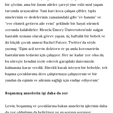
bir çözüm, ama bir kısım aileler çareyi yine eski usul yaşam
tarzında arayacaktır. Yani karı koca çalışan çiftler, tıpkı
ninelerinin ve dedelerinin zamanındaki gibi “ev hanımı” ve
“eve ekmek getiren aile reisi” şeklinde bir hayat sürmek
zorunda kalabilirler. Mesela Emory Üniversitesi’nde salgın
hastalık uzmanı olarak görev yapan, üç haftalık bir bebek ve
iki küçük çocuk annesi Rachel Patzer, Twitter’da söyle
yazmış: “Eşim acil servis doktoru ve şu anda koronavirüs
hastalarının tedavisi için çalışıyor. Her ne kadar zor olsa da,
bu süreçte kendini izole ederek garajdaki dairemizde
kalmasına karar verdik. Sürekli kucak isteyen bir bebekle, tek
başıma çocuklarıma ders çalıştırmaya çalışıyorum ve bir
yandan da eşimin ve ailemin sağlığı için endişe ediyorum.”
Boşanmış annelerin işi daha da zor
Lewis, boşanmış ve çocuklarına bakan annelerin işlerinin daha
da zor olduğunu da belirtiyor ve şu soruyu soruyor: