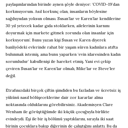
paylaşımlarından birinde aynen şöyle deniyor: ‘COVID-19’dan
korkmuyorum. Asıl korkunç olan, insanların böylesine
sağduyudan yoksun olması. Susan’lar ve Karen’lar kendilerine
30 yıl yetecek kadar gıda stoklarken, ailelerinin karnını
doyurmak için markete gitmek zorunda olan insanlar için
korkuyorum’. Bunu yazan kişi Susan ve Karen diyerek
banliyödeki evlerinde rahat bir yaşam süren kadınlara atıfta
bulunmak istemiş, ama bunu yaparken ‘evin idaresinden kadın
sorumludur’ kabullenişi ile hareket etmiş. Yani evi çekip
çeviren Susan’lar ve Karen’lar olmalı, Mike’lar ve Steve’ler
değil.
Etrafınızdaki birçok çiftin şimdiden bu fazladan ve ücretsiz iş
yükünü nasıl bölüşeceklerine dair zor kararlar alma
noktasında olduklarını görebilirsiniz. Akademisyen Clare
Wenham ile görüştüğümde iki küçük çocuğuyla birlikte
evindeydi. Eşi ile bir iş bölümü yaptıklarını, sırayla iki saat
birinin çocuklara bakıp diğerinin de çalıştığını anlattı. Bu da