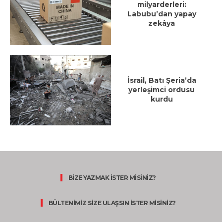
milyarderleri:
Labubu’dan yapay
zekâya
İsrail, Batı Şeria’da
yerleşimci ordusu
kurdu
BİZE YAZMAK İSTER MİSİNİZ?
BÜLTENİMİZ SİZE ULAŞSIN İSTER MİSİNİZ?