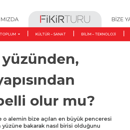
BİZE 
IMIZDA
TOPLUM
KÜLTÜR – SANAT
BILIM – TEKNOLOJI
n yüzünden,
yapısından
 belli olur mu?
e o alemin bize açılan en büyük penceresi
n yüzüne bakarak nasıl birisi olduğunu