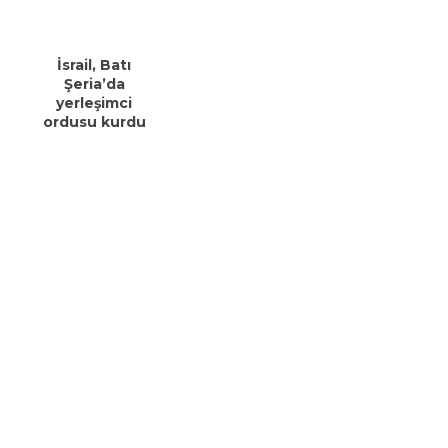
İsrail, Batı
Şeria’da
yerleşimci
ordusu kurdu