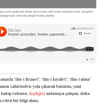
 a torn cardboard sheet, like a mask, with drawn question mark. Incognito
 background. Introvert people hiding identity
ndan kişiliği belli olur mu?
ında “ilm-i firaset”, “ilm-i kıyafet”, “ilm-i sima”
nsanın zahirinden yola çıkarak batınını, yani
a bakıp ruhunu,
kişiliğini
anlamaya çalışan, daha
 eden bir bilgi alanı.