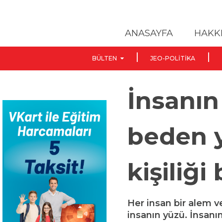
ANASAYFA
HAKK
BÜLTEN
JEO-POLITIKA
İnsanı
beden 
kişiliği
Her insan bir alem v
insanın yüzü. İnsanı