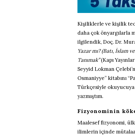
Kişiliklerle ve kişilik t
daha çok önyargılarla 
ilgilendik, Doç. Dr. Mur
Yazar mı? (Batı, İslam v
Tanımak”
(Kapı Yayınları
Seyyid Lokman Çelebi’ni
Osmaniyye” kitabını “P
Türkçesiyle okuyucuya 
yazmıştım.
Fizyonominin kök
Maalesef fizyonomi, ülk
ilimlerin içinde mütala