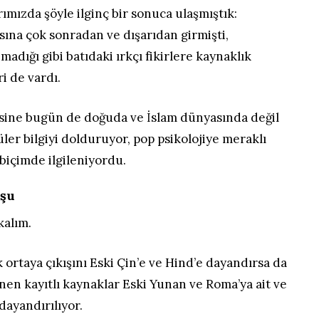
ımızda şöyle ilginç bir sonuca ulaşmıştık:
ına çok sonradan ve dışarıdan girmişti,
madığı gibi batıdaki ırkçı fikirlere kaynaklık
i de vardı.
ksine bugün de doğuda ve İslam dünyasında değil
ler bilgiyi dolduruyor, pop psikolojiye meraklı
 biçimde ilgileniyordu.
uşu
kalım.
k ortaya çıkışını Eski Çin’e ve Hind’e dayandırsa da
nen kayıtlı kaynaklar Eski Yunan ve Roma’ya ait ve
dayandırılıyor.