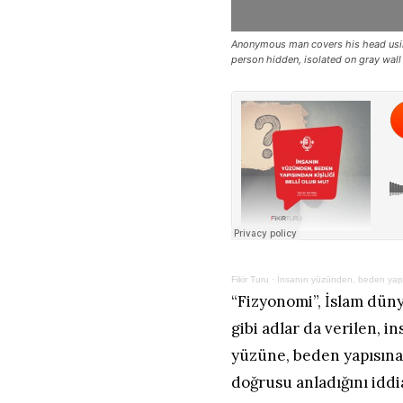
Anonymous man covers his head using
person hidden, isolated on gray wall
Fikir Turu
·
İnsanın yüzünden, beden yapısı
“Fizyonomi”, İslam dünyas
gibi adlar da verilen, i
yüzüne, beden yapısın
doğrusu anladığını iddia