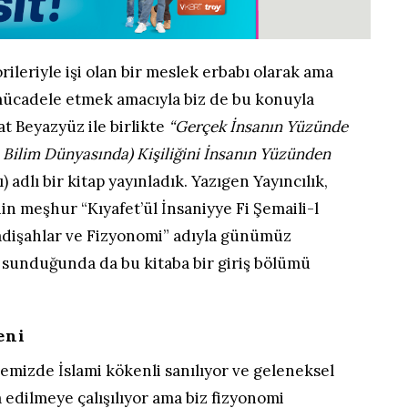
eorileriyle işi olan bir meslek erbabı olarak ama
mücadele etmek amacıyla biz de bu konuyla
at Beyazyüz ile birlikte
“Gerçek İnsanın Yüzünde
e Bilim Dünyasında) Kişiliğini İnsanın Yüzünden
) adlı bir kitap yayınladık. Yazıgen Yayıncılık,
n meşhur “Kıyafet’ül İnsaniyye Fi Şemaili-l
adişahlar ve Fizyonomi” adıyla günümüz
sunduğunda da bu kitaba bir giriş bölümü
eni
emizde İslami kökenli sanılıyor ve geleneksel
a edilmeye çalışılıyor ama biz fizyonomi