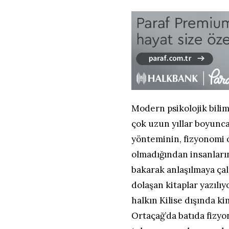
Modern psikolojik bili
çok uzun yıllar boyunca,
yönteminin, fizyonomi o
olmadığından insanların
bakarak anlaşılmaya çal
dolaşan kitaplar yazılı
halkın Kilise dışında k
Ortaçağ’da batıda fizyo