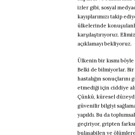
izler gibi, sosyal medy
kayıplarımızı takip ediy
ülkelerinde konuşulanlar
karşılaştırıyoruz. Elim
açıklamayı bekliyoruz.
Ülkenin bir kısmı böyle 
Belki de bilmiyorlar. Bi
hastalığın sonuçlarını 
etmediği için ciddiye a
Çünkü, küresel düzeyde
güvenilir bilgiyi sağlam
yapıldı. Bu da toplumsal
geçiriyor, gripten farks
bulaşabilen ve ölümlere