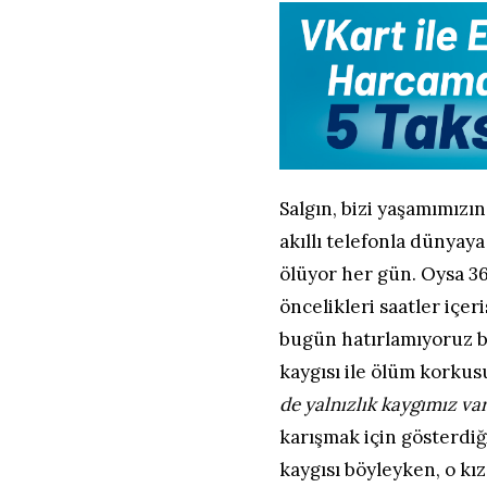
Salgın, bizi yaşamımızın
akıllı telefonla dünyaya
ölüyor her gün. Oysa 36
öncelikleri saatler içer
bugün hatırlamıyoruz bil
kaygısı ile ölüm korkus
de yalnızlık kaygımız va
karışmak için gösterdiği
kaygısı böyleyken, o kız