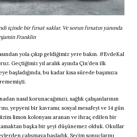
di içinde bir fırsat saklar. Ve sorun fırsatın yanında
enjamin Franklin
asından yola çıkıp geldiğimiz yere bakın. #EvdeKal
z. Geçtiğimiz yıl aralık ayında Çin’den ilk
eye başladığında, bu kadar kısa sürede başımıza
rememişti.
nadan nasıl korunacağımızı, sağlık çalışanlarının
ını, yepyeni bir kavramı; sosyal mesafeyi ve 14 gün
izim limon kolonyası aranan ve ihraç edilen bir
yıkamaktan başka bir şeyi düşünemez olduk. Okullar
evlerden çalışmaya başladık. Seçim sonuçlarını