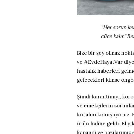
“Her sorun ken
cüce kalır.” B
Bize bir şey olmaz nokt
ve #EvdeHayatVar diyoru
hastalık haberleri gelm
gelecekleri kimse öngö
Şimdi karantinayı, koro
ve emekçilerin sorunlar
kuralını konuşuyoruz. B
ürün haline geldi. El 
kapandı ve bazılarımız 