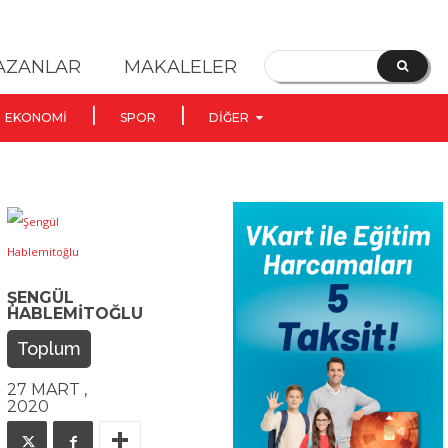
YAZANLAR
MAKALELER
EKONOMI
SPOR
DIĞER
ŞENGÜL
HABLEMITOĞLU
Toplum
27 MART ,
2020