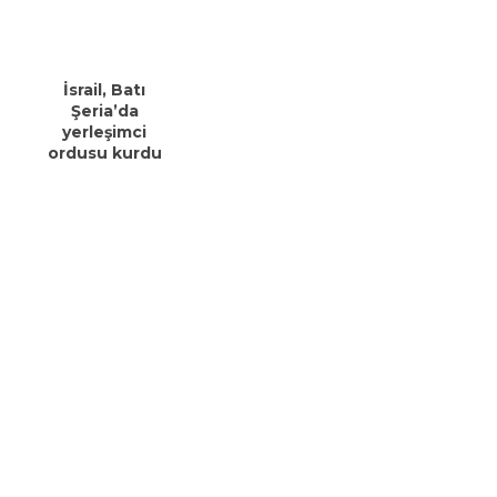
İsrail, Batı
Şeria’da
yerleşimci
ordusu kurdu