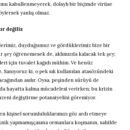
u kabullenmeyerek, dolaylı bir biçimde virüse
ylersek yanlış olmaz.
r değiliz
klerimiz, duyduğumuz ve gördüklerimiz bize bir
ir şey öğrenemesek de, aklımızda kalacak tek şey;
eri için tuvalet kağıdı mühim. Ve henüz
. Sanıyoruz ki, o pek sık kullanılan atasözündeki
acağından asılır. Oysa, peşinden sürüyü de
ında hayatta kalma mücadelesi verirken; bu krizin
düzeni değiştirme potansiyelini göremiyor.
n kişisel sorumluluklarımızı göz ardı etmeye
knik yapmamışçasına ormanlara koşmanın, sahilde