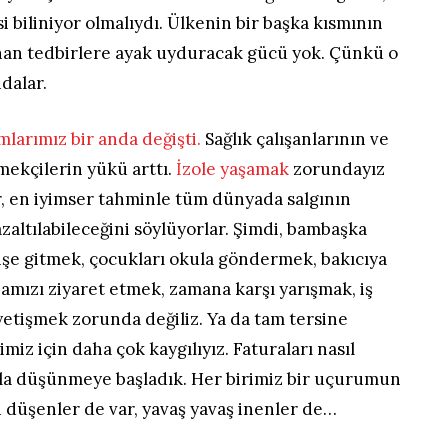
i biliniyor olmalıydı. Ülkenin bir başka kısmının
lınan tedbirlere ayak uyduracak gücü yok. Çünkü o
dalar.
mlarımız bir anda değişti.
Sağlık çalışanlarının ve
ekçilerin yükü arttı.
İzole yaşamak
zorundayız
r, en iyimser tahminle tüm dünyada salgının
azaltılabileceğini söylüyorlar. Şimdi, bambaşka
 işe gitmek, çocukları okula göndermek, bakıcıya
amızı ziyaret etmek, zamana karşı yarışmak, iş
yetişmek zorunda değiliz. Ya da tam tersine
miz için daha çok kaygılıyız. Faturaları nasıl
la düşünmeye başladık. Her birimiz bir uçurumun
en düşenler de var, yavaş yavaş inenler de…