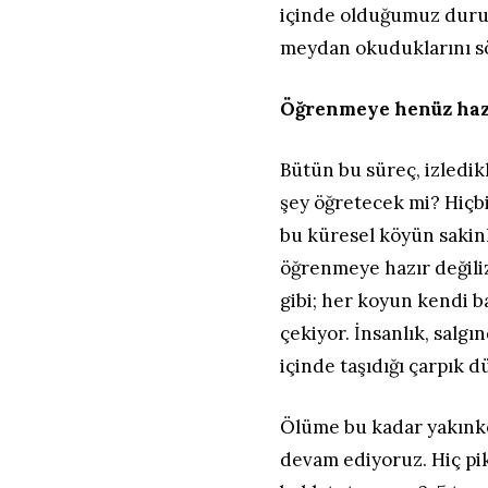
içinde olduğumuz durum
meydan okuduklarını sö
Öğrenmeye henüz hazı
Bütün bu süreç, izledi
şey öğretecek mi? Hiçb
bu küresel köyün sakinl
öğrenmeye hazır değiliz
gibi; her koyun kendi b
çekiyor. İnsanlık, salg
içinde taşıdığı çarpık 
Ölüme bu kadar yakınke
devam ediyoruz. Hiç pi