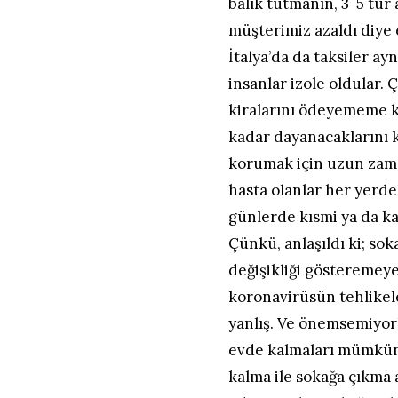
balık tutmanın, 3-5 tur
müşterimiz azaldı diye 
İtalya’da da taksiler ay
insanlar izole oldular.
kiralarını ödeyememe kay
kadar dayanacaklarını 
korumak için uzun zama
hasta olanlar her yerd
günlerde kısmi ya da ka
Çünkü, anlaşıldı ki; so
değişikliği gösteremey
koronavirüsün tehlikeler
yanlış. Ve önemsemiyor
evde kalmaları mümkün o
kalma ile sokağa çıkma a