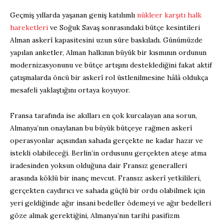
Geçmiş yıllarda yaşanan geniş katılımlı
nükleer karşıtı halk
hareketleri
ve Soğuk Savaş sonrasındaki bütçe kesintileri
Alman askerî kapasitesini uzun süre baskıladı. Günümüzde
yapılan anketler, Alman halkının büyük bir kısmının ordunun
modernizasyonunu ve bütçe artışını desteklediğini fakat aktif
çatışmalarda öncü bir askerî rol üstlenilmesine hâlâ oldukça
mesafeli yaklaştığını ortaya koyuyor.
Fransa tarafında ise akılları en çok kurcalayan ana sorun,
Almanya’nın onaylanan bu büyük bütçeye rağmen askerî
operasyonlar açısından sahada gerçekte ne kadar hazır ve
istekli olabileceği. Berlin’in ordusunu gerçekten ateşe atma
iradesinden yoksun olduğuna dair Fransız generalleri
arasında köklü bir inanç mevcut. Fransız askerî yetkilileri,
gerçekten caydırıcı ve sahada güçlü bir ordu olabilmek için
yeri geldiğinde ağır insani bedeller ödemeyi ve ağır bedelleri
göze almak gerektiğini, Almanya’nın tarihi pasifizm