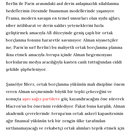
Berlin ile Paris arasındaki asıl derin anlaşmazlık silahlanma
hedeflerinin ötesinde finansman modellerinde yaşanıyor.
Fransa, modern savaşın en temel unsurları olan uydu ağları,
siber istihbarat ve derin saldırı yeteneklerini hızla
geliştirmek amacıyla AB düzeyinde geniş çaplı bir ortak
borçlanma fonunu hararetle savunuyor. Alman siyasetçiler
ise, Paris’in sırf Berlin’i bu maliyetli ortak borçlanma planına
ikna etmek amacıyla Avrupa içinde Alman hegemonyası
korkularını medya aracılığıyla kasten canlı tuttuğundan ciddi
şekilde şüpheleniyor.
Şansölye Merz, ortak borçlanma yükünün mali disipline önem
veren Alman seçmeninde büyük bir tepki çekeceğini ve
sonuçta
aşırı sağcı partilere
güç kazandıracağını öne sürerek
Macron’un bu önerisini reddediyor. Fakat buna karşılık, Alman
akademik çevrelerinde Avrupa’nın ortak askerî kapasitesinin
ağır finansal yükünün tek bir zengin ülke tarafından
sırtlanamayacağı ve rekabetçi ortak alımları teşvik etmek için