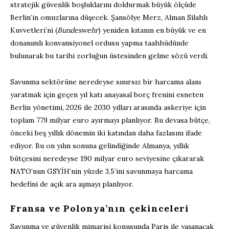
stratejik güvenlik boşluklarını doldurmak büyük ölçüde
Berlin’in omuzlarına düşecek. Şansölye Merz, Alman Silahlı
Kuvvetleri’ni (
Bundeswehr
) yeniden kıtanın en büyük ve en
donanımlı konvansiyonel ordusu yapma taahhüdünde
bulunarak bu tarihi zorluğun üstesinden gelme sözü verdi.
Savunma sektörüne neredeyse sınırsız bir harcama alanı
yaratmak için geçen yıl katı anayasal borç frenini esneten
Berlin yönetimi, 2026 ile 2030 yılları arasında askeriye için
toplam 779 milyar euro ayırmayı planlıyor. Bu devasa bütçe,
önceki beş yıllık dönemin iki katından daha fazlasını ifade
ediyor. Bu on yılın sonuna gelindiğinde Almanya, yıllık
bütçesini neredeyse 190 milyar euro seviyesine çıkararak
NATO’nun GSYİH’nin yüzde 3,5’ini savunmaya harcama
hedefini de açık ara aşmayı planlıyor.
Fransa ve Polonya’nın çekinceleri
Savunma ve güvenlik mimarisi konusunda Paris ile yaşanacak