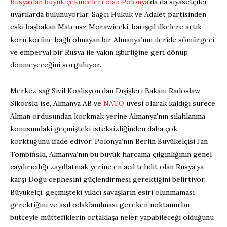
Rusya’dan büyük çekinceleri olan Polonya
‘da da siyasetçiler
uyarılarda bulunuyorlar. Sağcı Hukuk ve Adalet partisinden
eski başbakan Mateusz Morawiecki, barışçıl ilkelere artık
körü körüne bağlı olmayan bir Almanya’nın ileride sömürgeci
ve emperyal bir Rusya ile yakın işbirliğine geri dönüp
dönmeyeceğini sorguluyor.
Merkez sağ Sivil Koalisyon’dan Dışişleri Bakanı Radosław
Sikorski ise, Almanya AB ve
NATO
üyesi olarak kaldığı sürece
Alman ordusundan korkmak yerine Almanya’nın silahlanma
konusundaki geçmişteki isteksizliğinden daha çok
korktuğunu ifade ediyor. Polonya’nın Berlin Büyükelçisi Jan
Tombiński, Almanya’nın bu büyük harcama çılgınlığının genel
caydırıcılığı zayıflatmak yerine en acil tehdit olan Rusya’ya
karşı Doğu cephesini güçlendirmesi gerektiğini belirtiyor.
Büyükelçi, geçmişteki yıkıcı savaşların esiri olunmaması
gerektiğini ve asıl odaklanılması gereken noktanın bu
bütçeyle müttefiklerin ortaklaşa neler yapabileceği olduğunu