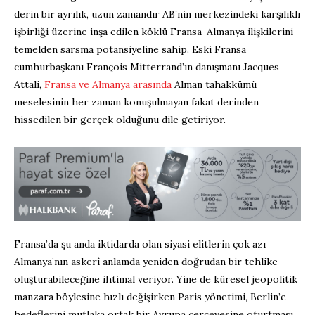
derin bir ayrılık, uzun zamandır AB’nin merkezindeki karşılıklı
işbirliği üzerine inşa edilen köklü Fransa-Almanya ilişkilerini
temelden sarsma potansiyeline sahip. Eski Fransa
cumhurbaşkanı François Mitterrand’ın danışmanı Jacques
Attali,
Fransa ve Almanya arasında
Alman tahakkümü
meselesinin her zaman konuşulmayan fakat derinden
hissedilen bir gerçek olduğunu dile getiriyor.
Fransa’da şu anda iktidarda olan siyasi elitlerin çok azı
Almanya’nın askerî anlamda yeniden doğrudan bir tehlike
oluşturabileceğine ihtimal veriyor. Yine de küresel jeopolitik
manzara böylesine hızlı değişirken Paris yönetimi, Berlin’e
hedeflerini mutlaka ortak bir Avrupa çerçevesine oturtması