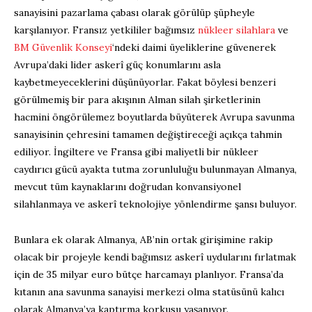
sanayisini pazarlama çabası olarak görülüp şüpheyle
karşılanıyor. Fransız yetkililer bağımsız
nükleer silahlara
ve
BM Güvenlik Konseyi
‘ndeki daimi üyeliklerine güvenerek
Avrupa’daki lider askerî güç konumlarını asla
kaybetmeyeceklerini düşünüyorlar. Fakat böylesi benzeri
görülmemiş bir para akışının Alman silah şirketlerinin
hacmini öngörülemez boyutlarda büyüterek Avrupa savunma
sanayisinin çehresini tamamen değiştireceği açıkça tahmin
ediliyor. İngiltere ve Fransa gibi maliyetli bir nükleer
caydırıcı gücü ayakta tutma zorunluluğu bulunmayan Almanya,
mevcut tüm kaynaklarını doğrudan konvansiyonel
silahlanmaya ve askerî teknolojiye yönlendirme şansı buluyor.
Bunlara ek olarak Almanya, AB’nin ortak girişimine rakip
olacak bir projeyle kendi bağımsız askerî uydularını fırlatmak
için de 35 milyar euro bütçe harcamayı planlıyor. Fransa’da
kıtanın ana savunma sanayisi merkezi olma statüsünü kalıcı
olarak Almanya’ya kaptırma korkusu yaşanıyor.