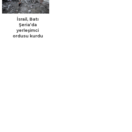
İsrail, Batı
Şeria’da
yerleşimci
ordusu kurdu