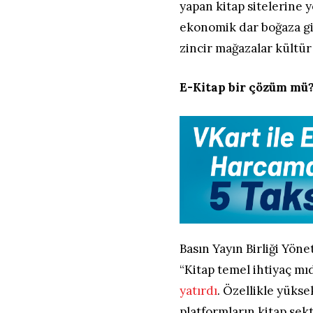
yapan kitap sitelerine 
ekonomik dar boğaza gir
zincir mağazalar kültür 
E-Kitap bir çözüm mü
Basın Yayın Birliği Yö
“Kitap temel ihtiyaç mı
yatırdı
. Özellikle yükse
platformların kitap sek