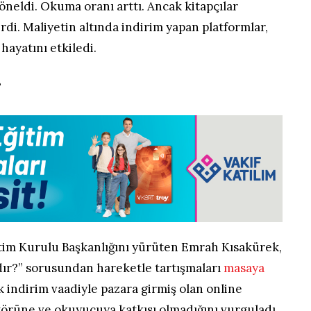
yöneldi. Okuma oranı arttı. Ancak kitapçılar
di. Maliyetin altında indirim yapan platformlar,
hayatını etkiledi.
?
netim Kurulu Başkanlığını yürüten Emrah Kısakürek,
dır?” sorusundan hareketle tartışmaları
masaya
k indirim vaadiyle pazara girmiş olan online
törüne ve okuyucuya katkısı olmadığını vurguladı