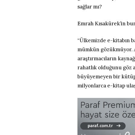
sağlar mı?
Emrah Kısakürek’in buna
“Ülkemizde e-kitabın ba
mümkün gözükmüyor. An
araştırmacıların kayna
rahatlık olduğunu göz 
büyüyemeyen bir kütüph
milyonlarca e-kitap ulaşı