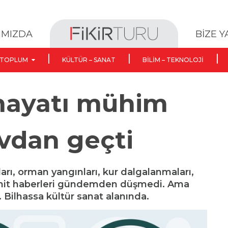
BİZE 
IMIZDA
TOPLUM
KÜLTÜR – SANAT
BILIM – TEKNOLOJI
 hayatı mühim
avdan geçti
arı, orman yangınları, kur dalgalanmaları,
şehit haberleri gündemden düşmedi. Ama
. Bilhassa kültür sanat alanında.