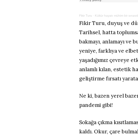
Fikir Turu
·
Kültür hayatı mühim bir sınav
Fikir Turu, duyuş ve dü
Tarihsel, hatta toplums
bakmayı, anlamayı ve bu
yeniye, farklıya ve elb
yaşadığımız çevreye etk
anlamlı kılan, estetik 
geliştirme fırsatı yarat
Ne ki, bazen yerel baze
pandemi gibi!
Sokağa çıkma kısıtlamas
kaldı. Okur, çare bulm