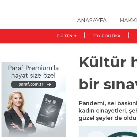
ANASAYFA
HAKK
BÜLTEN
JEO-POLITIKA
Kültür
bir sın
Pandemi, sel baskınl
kadın cinayetleri, 
güzel şeyler de oldu