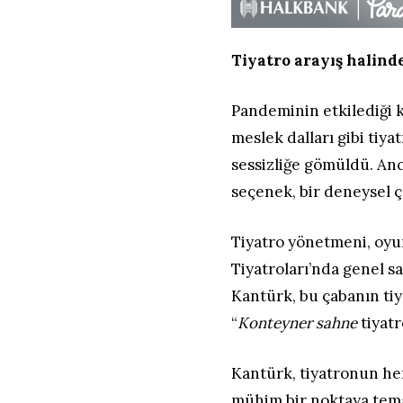
Tiyatro arayış halind
Pandeminin etkilediği k
meslek dalları gibi tiy
sessizliğe gömüldü. An
seçenek, bir deneysel ç
Tiyatro yönetmeni, oyun
Tiyatroları’nda genel 
Kantürk, bu çabanın tiy
“
Konteyner sahne
tiyatr
Kantürk, tiyatronun her
mühim bir noktaya tema