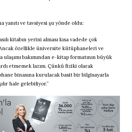
 yanıtı ve tavsiyesi şu yönde oldu:
sılı kitabın yerini alması kısa vadede çok
cak özellikle üniversite kütüphaneleri ve
ğa ulaşımı bakımından e-kitap formatının büyük
ardı etmemek lazım. Çünkü fiziki olarak
ane binasına kurulacak basit bir bilgisayarla
lır hale gelebiliyor.”