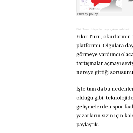
Fikir Turu
·
Hayatla başa çıkma rehberi
Fikir Turu, okurlarının
platformu. Olgulara da
görmeye yardımcı olaca
tartışmalar açmayı sevi
nereye gittiği sorusunu
İşte tam da bu nedenlerl
olduğu gibi, teknolojid
gelişmelerden spor faali
yazarların sizin için kal
paylaştık.