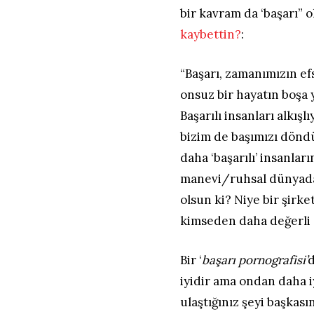
bir kavram da ‘başarı” 
kaybettin?
:
“Başarı, zamanımızın ef
onsuz bir hayatın boşa
Başarılı insanları alkış
bizim de başımızı dönd
daha ‘başarılı’ insanla
manevi/ruhsal dünyada 
olsun ki? Niye bir şirket
kimseden daha değerli
Bir ‘
başarı pornografisi’
d
iyidir ama ondan daha iy
ulaştığınız şeyi başkası