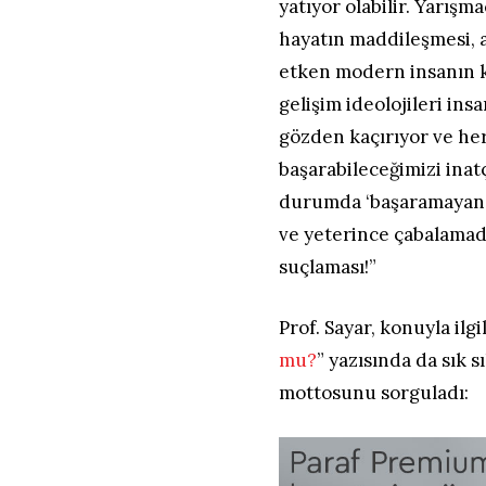
yatıyor olabilir. Yarışm
hayatın maddileşmesi, an
etken modern insanın k
gelişim ideolojileri ins
gözden kaçırıyor ve her
başarabileceğimizi inatç
durumda ‘başaramayan’ 
ve yeterince çabalamadı
suçlaması!”
Prof. Sayar, konuyla ilgil
mu?
” yazısında da sık 
mottosunu sorguladı: