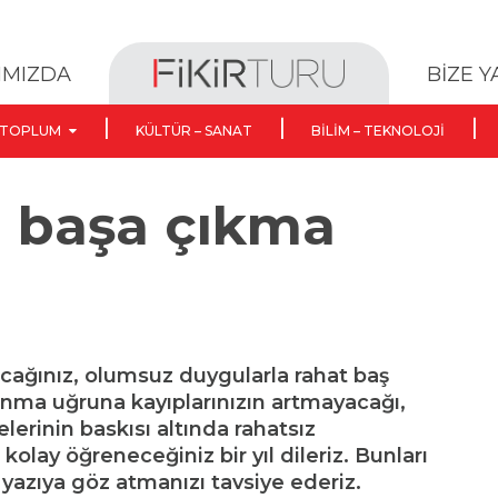
BİZE 
IMIZDA
TOPLUM
KÜLTÜR – SANAT
BILIM – TEKNOLOJI
a başa çıkma
cağınız, olumsuz duygularla rahat baş
anma uğruna kayıplarınızın artmayacağı,
elerinin baskısı altında rahatsız
olay öğreneceğiniz bir yıl dileriz. Bunları
yazıya göz atmanızı tavsiye ederiz.