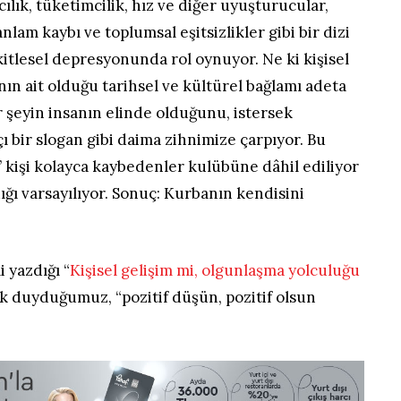
acılık, tüketimcilik, hız ve diğer uyuşturucular,
lam kaybı ve toplumsal eşitsizlikler gibi bir dizi
itlesel depresyonunda rol oynuyor. Ne ki kişisel
anın ait olduğu tarihsel ve kültürel bağlamı adeta
 şeyin insanın elinde olduğunu, istersek
ı bir slogan gibi daima zihnimize çarpıyor. Bu
kişi kolayca kaybedenler kulübüne dâhil ediliyor
ğı varsayılıyor. Sonuç: Kurbanın kendisini
i yazdığı “
Kişisel gelişim mi, olgunlaşma yolculuğu
sık duyduğumuz, “pozitif düşün, pozitif olsun