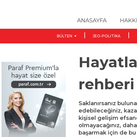
ANASAYFA
HAKK
BÜLTEN
JEO-POLITIKA
Hayatl
rehberi
Saklanırsanız buluna
edebileceğiniz, kaz
kişisel gelişim efsan
olmayacağınız, daha k
başarmak için de bu 