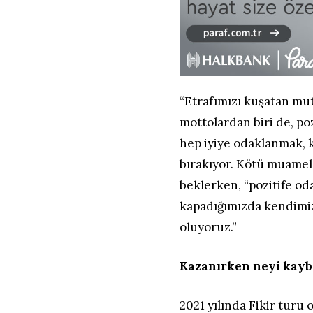
“Etrafımızı kuşatan mut
mottolardan biri de, poz
hep iyiye odaklanmak, 
bırakıyor. Kötü muamele
beklerken, “pozitife o
kapadığımızda kendimiz
oluyoruz.”
Kazanırken neyi kayb
2021 yılında Fikir turu o