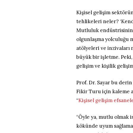
Kişisel gelişim sektörü
tehlikeleri neler? ‘Ken
Mutluluk endüstrisinin 
olgunlaşma yolculuğu mu
atölyeleri ve inzivalar
büyük bir işletme. Peki,
gelişim ve kişilik geliş
Prof. Dr. Sayar bu deri
Fikir Turu için kaleme al
“
Kişisel gelişim efsanel
“Öyle ya, mutlu olmak 
kökünde uyum sağlamaya