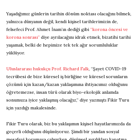
Yaşadığımız günlerin tarihin dönüm noktası olacağını bilmek,
yalnızca dünyanın değil, kendi kişisel tarihlerimizin de,
felsefeci Prof. Ahmet İnam’ın dediği gibi
“korona öncesi ve
korona sonrası”
diye ayrılacağını idrak etmek, bizatihi tarihi
yaşamak, belki de hepimize tek tek ağır sorumluluklar
yüklüyor.
Uluslararası hukukçu Prof. Richard Falk
, “Şayet COVID-19
tecrübesi de bize küresel iş birliğine ve küresel sorunların
çözümü için kazan/kazan yaklaşımına ihtiyacımız olduğunu
öğretemezse, insan türü olarak biyo-ekolojik anlamda
sonumuza iyice yaklaşmış olacağız,” diye yazmıştı Fikir Turu
için yazdığı makalesinde.
Fikir Turu olarak, biz bu yaklaşımın kişisel hayatlarımızda da
geçerli olduğunu düşünüyoruz. Şimdi bir yandan sosyal
mesafeyi korumaya çalışırken, düşünsel ayrılıkları kapatma,