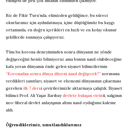
endişesi de pek çok insanın zihninden çıkmıyor.
Biz de Fikir Turu’nda, elimizden geldiğince, bu süreci
okurlarımız için aydınlatmaya, içine düştüğümüz bu kaygı
ortamında, en doğru içerikleri en hızlı ve en kolay okunur
şekillerde sunmaya çalışıyoruz.
Tüm bu korona deneyiminden sonra dünyanın ne yönde
değişeceğini henüz bilmiyoruz ama bunun nasıl olabileceğine
kafa yoran dünyanın önde gelen siyaset bilimcilerinin
“Koronadan sonra dünya düzeni nasıl değişecek?”
sorusuna
verdikleri yanıtları, siyaset ve ekonomi dünyasının çıkarması
gereken
ilk 7 ders
i çevirilerimizle aktarmaya çalıştık. Siyaset
bilimci Prof. Ali Yaşar Sarıbay
devlete bulaşan virüs
ü, salgının
neo-liberal devlet anlayışının altını nasıl oyduğunu kaleme
aldı.
Öğrendiklerimiz, umutlandıklarımız