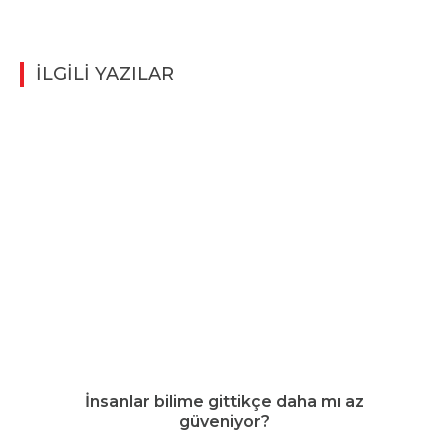
İLGİLİ YAZILAR
İnsanlar bilime gittikçe daha mı az
güveniyor?