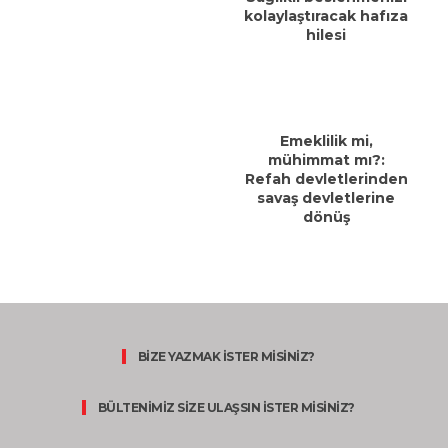
kolaylaştıracak hafıza
hilesi
Emeklilik mi,
mühimmat mı?:
Refah devletlerinden
savaş devletlerine
dönüş
BİZE YAZMAK İSTER MİSİNİZ?
BÜLTENİMİZ SİZE ULAŞSIN İSTER MİSİNİZ?