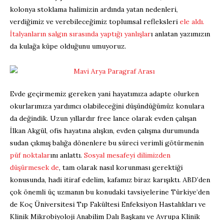
kolonya stoklama halimizin ardında yatan nedenleri,
verdiğimiz ve verebileceğimiz toplumsal refleksleri
ele aldı.
İtalyanların salgın sırasında yaptığı yanlışlar
ı anlatan yazımızın
da kulağa küpe olduğunu umuyoruz.
Evde geçirmemiz gereken yani hayatımıza adapte olurken
okurlarımıza yardımcı olabileceğini düşündüğümüz konulara
da değindik. Uzun yıllardır free lance olarak evden çalışan
İlkan Akgül, ofis hayatına alışkın, evden çalışma durumunda
sudan çıkmış balığa dönenlere bu süreci verimli götürmenin
püf noktalar
ını anlattı.
Sosyal mesafeyi dilimizden
düşürmesek de
, tam olarak nasıl korunması gerektiği
konusunda, hadi itiraf edelim, kafamız biraz karışıktı. ABD’den
çok önemli üç uzmanın bu konudaki tavsiyelerine Türkiye’den
de Koç Üniversitesi Tıp Fakültesi Enfeksiyon Hastalıkları ve
Klinik Mikrobiyoloji Anabilim Dalı Başkanı ve Avrupa Klinik